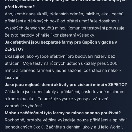
před květnem?
Ano, kombinace úkolů, týdenních odměn, miniher, akcí, cechů,
přihlášení a dárkových boxů od přátel umožňuje dosáhnout
vysokých denních součtů mincí. Komunitní testování potvrzuje,
že tyto metody přinášejí konzistentní výsledky.
Jak efektivní jsou bezplatné farmy pro úspěch v gacha v
ZEPETO?
Ukazují se jako vysoce efektivní pro budování rezerv bez
utrácení. Moje testy na různých účtech ukázaly přes 5000
mincí z cíleného farmení v jedné sezóně, což stačí na několik
losování.
Jaké jsou nejlepší denní aktivity pro získání mincí v ZEPETO?
Základem jsou denní úkoly a přihlášení, následované minihrami
a kontrolou akcí. To udržuje vysoké výnosy a zároveň
zabraňuje vyhoření.
Mohou začátečníci tyto farmy na mince snadno používat?
Rozhodně, protože většina vyžaduje pouze přihlášení a splnění
jednoduchých úkolů. Začněte s denními úkoly a „Hello World“,