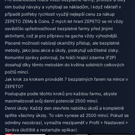
nim budují návyky a vyhýbají se nákladům, i když někteří v
případě potřeby rychlosti využijí
nejlepší cenu za nákup
ZEPETO ZEMs & Coins
. Z mých let hraní ZEPETO se mi vždy
osvědčilo upřednostňovat bezplatné farmy před jinými
aktivitami, což je pro přípravu na gacha vždy výhodnější.
Placené možnosti nabízejí okamžitý přístup, ale bezplatné
metody, jako jsou akce a úkoly, poskytují udržitelné zisky.
Komunitní zprávy potvrzují, že hráči hrající zdarma (F2P)
dosahují díky těmto metodám do května solidních celkových
počtů mincí.
Jak krok za krokem provádět 7 bezplatných farem na mince v
ZEPETO?
Postupujte podle těchto kroků pro každou farmu, abyste
maximalizovali svůj denní potenciál 2500 mincí.
Denní úkoly: Každý den otevřete nabídku úkolů a kompletně
splňte všechny úkoly. To vám vynese až 2500 mincí. Pokud se
odměny nezobrazí, vymažte mezipaměť v Profil > Nastavení >
Správa úložiště a restartujte aplikaci.