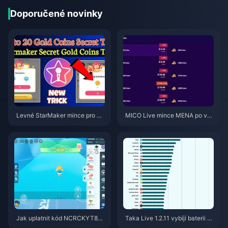
Doporučené novinky
Levné StarMaker mince pro ko
MICO Live mince MENA po ver
nkurzy SupernovaX 2026 (slev
zi v5.2: Nejlevnější nabídky 20
a 12–23 %)
26
Jak uplatnit kód NCRCKYT8EF
Taka Live 1.2.11 vybíjí baterii př
pro získání Eggy Coins zdarma
íliš rychle po aktualizaci z červ