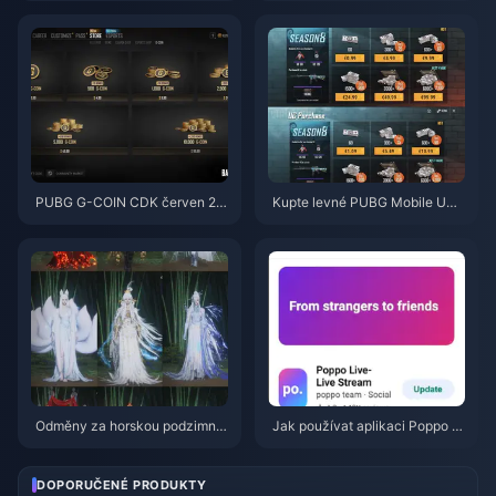
(srpen 2026)
ence 2026? Příčiny a řešení
PUBG G-COIN CDK červen 20
Kupte levné PUBG Mobile UC
26: Vyplatí se opravdu dvojitá
pro spolupráci s Naruto Shippu
promo akce za 91,43 $?
den (červenec 2026): Ceny, ne
jlepší balíčky a bezpečné dobit
í
Odměny za horskou podzimní
Jak používat aplikaci Poppo Li
událost ve hře Where Winds M
ve: Kompletní průvodce pro úpl
eet – červenec 2026: Kompletn
né začátečníky | červenec 20
í seznam, měna a priorita
26
DOPORUČENÉ PRODUKTY