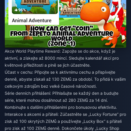
Akce World Playtime Reward: Zapojte se do akce, když je
aktivní, a získejte až 8000 mincí. Sledujte kalendář akcí pro
květnové příležitosti a plně se jich účastněte.
Účast v cechu: Připojte se k aktivnímu cechu a přispívejte
denně, abyste získali až 130 ZEMů za období. To přidá k vašim
celkovým zdrojům bez velké časové náročnosti.
Série denních přihlášení: Přihlašujte se každý den a budujte
série, které mohou dosáhnout až 280 ZEMů za 14 dní.
Kombinujte s dalšími přihlášeními pro bonusovou efektivitu.
Interakce s akcemi a přáteli: Zúčastněte se „Lucky Fortune“ pro
zisk až 100 skrytých ZEMů a používejte „Lucky Box“ s přáteli
pro zisk až 100 ZEMů denně. Dokončete úkoly „Lucky Shop