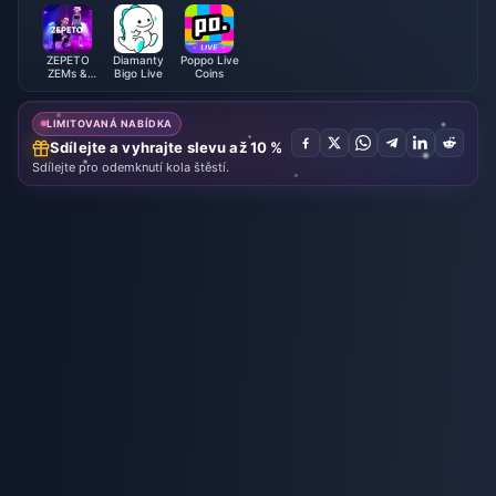
ZEPETO
Diamanty
Poppo Live
ZEMs &
Bigo Live
Coins
Coins
LIMITOVANÁ NABÍDKA
Sdílejte a vyhrajte slevu až 10 %
Sdílejte pro odemknutí kola štěstí.