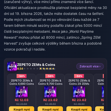
(zaručené výhry), více mincí přímo znamená více šancí.
Oficiální aktualizace prodloužila platnost bezplatné měny na 30
dní od 19. března 2026, takže máte dostatek času na šetření.
Podle mých zkušeností se mi po věnování času každé ze 7
farem během minulé sezóny podařilo získat přes 5000 mincí
čistě bezplatnými metodami. Akce jako „World Playtime
Reward“ mohou přidat až 8000 mincí, zatímco „Spring ZEM
Harvest“ zvyšuje celkové výdělky během března a podobné
vzorce pokračují i nadále.
ZEPETO ZEMs & Coins
Zobrazit více ›
4.54
751 prodáno
-50%
-50%
-50%
-50
ZEPETO ZEMs &
ZEPETO ZEMs &
ZEPETO ZEMs &
ZEPETO Z
Coins 4,680 Coins
Coins 9,700 Coins
Coins 28 ZEMs
Coins 58
Kč 12.03
Kč 23.62
Kč 23.62
Kč 47
Kč 23.84
Kč 46.93
Kč 46.93
Kč 93.
Koupit nyní
Koupit nyní
Koupit nyní
Koupit 