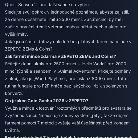
Quest Season 2“ pro další šance na výhru.
Sledujte svůj pokrok v jednoduché poznámce, abyste zajistili,
že denně dosáhnete limitu 2500 mincí. Začátečníci by měli
začít s prvními třemi; veteráni mohou přidat cech a akce pro
vyšší limity.
Jaké jsou časté dotazy ohledně bezplatných farem na mince v
ZEPETO ZEMs & Coins?
Jak farmit mince zdarma v ZEPETO ZEMs and Coins?
Sčítejte denní úkoly pro 2500 mincí s „Hello World“ pro 2000
mincí týdně a seancemi v „Animal Adventure“. Přidejte odměny
z akcí, jako je „World Playtime“, pro zisk až 8000 mincí. Tato
rutina funguje pro F2P hráče bez jakýchkoli rizik spojených s
konverzí.
Co je akce Coin Gacha 2026 v ZEPETO?
Využívá mince k losování roztomilých předmětů pro avatara se
zvýšenou šancí. Neexistuje žádný systém „pity“, takže objem
farmení pomocí 7 metod zvyšuje vaši úspěšnost před koncem
května.
Existuje skutečně 7 bezplatných farem na mince dostupných