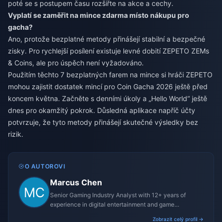
poté se s postupem času rozšiřte na akce a cechy.
Vyplatí se zaměřit na mince zdarma místo nákupu pro
gacha?
Ano, protože bezplatné metody přinášejí stabilní a bezpečné
zisky. Pro rychlejší posílení existuje
levné dobití ZEPETO ZEMs
& Coins
, ale pro úspěch není vyžadováno.
Použitím těchto 7 bezplatných farem na mince si hráči ZEPETO
mohou zajistit dostatek mincí pro Coin Gacha 2026 ještě před
koncem května. Začněte s denními úkoly a „Hello World“ ještě
dnes pro okamžitý pokrok. Důsledná aplikace napříč účty
potvrzuje, že tyto metody přinášejí skutečné výsledky bez
rizik.
O AUTOROVI
Marcus Chen
Senior Gaming Industry Analyst with 12+ years of
experience in digital entertainment and game
monetization strategies.
Zobrazit celý profil →