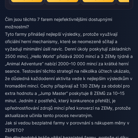
Čím jsou těchto 7 farem nejefektivnějšími dostupnými
možnostmi?
Tyto farmy přinášejí nejlepší výsledky, protože využívají
oficiální herní mechanismy, které se neomezeně sčítají a
vyžadují minimální úsilí navíc. Denní úkoly poskytují základních
2500 mincí, „Hello World“ přidává 2000 mincí a 3 ZEMy týdně a
„Animal Adventure“ nabízí 2000–10 000 mincí za krátké herní
seance. Testování těchto strategií na několika účtech ukázalo,
že důsledná každodenní aktivita vede k nejlepším výsledkům v
hromadění mincí. Cechy přispívají až 130 ZEMy za období pro
extra hodnotu a „Jump Master“ poskytuje 8 ZEMů za 10–15
minut. Jedním z postřehů, který konkurence přehlíží, je
upřednostňování zdrojů mincí před konverzí na ZEMy, protože
aktualizace učinila tento proces nevratným.
Jak si vedou bezplatné farmy v porovnání s nákupem měny v
ZEPETO?
Pro dlouhodobé hráče vítězí bezplatné farmy, protože si díky