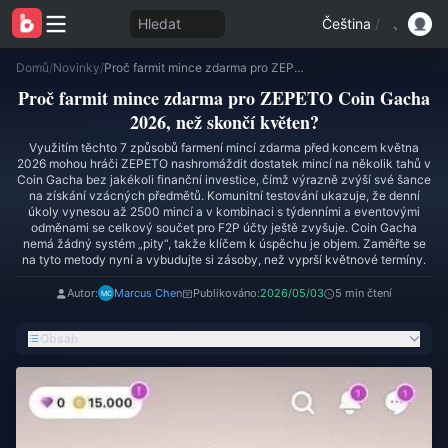
Hledat
Čeština
/
Domů
/
Novinky
/
Proč farmit mince zdarma pro ZEPETO Coin Gacha 2026, než skončí květen?
Proč farmit mince zdarma pro ZEPETO Coin Gacha
2026, než skončí květen?
Využitím těchto 7 způsobů farmení mincí zdarma před koncem května
2026 mohou hráči ZEPETO nashromáždit dostatek mincí na několik tahů v
Coin Gacha bez jakékoli finanční investice, čímž výrazně zvýší své šance
na získání vzácných předmětů. Komunitní testování ukazuje, že denní
úkoly vynesou až 2500 mincí a v kombinaci s týdenními a eventovými
odměnami se celkový součet pro F2P účty ještě zvyšuje. Coin Gacha
nemá žádný systém „pity“, takže klíčem k úspěchu je objem. Zaměřte se
na tyto metody nyní a vybudujte si zásoby, než vyprší květnové termíny.
Autor:
Marcus Chen
Publikováno:
2026/05/03
5 min čtení
Obsah