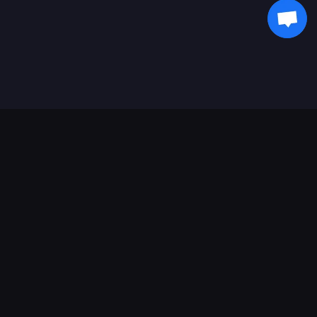
Podpora plateb
Partner
Genshin Impact Wiki
Honkai: Star Rail WIKI
Zenless Zone Zero WIKI
PUBG Mobile WIKI