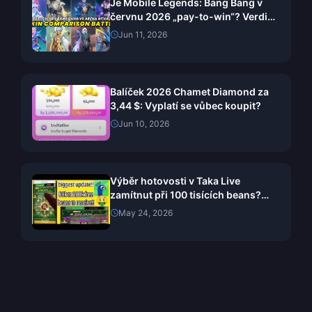
Je Mobile Legends: Bang Bang v
červnu 2026 „pay-to-win“? Verdikt
podle jednotlivých skinů
Jun 11, 2026
Balíček 2026 Chamet Diamond za
3,44 $: Vyplatí se vůbec koupit?
Jun 10, 2026
Výběr hotovosti v Taka Live
zamítnut při 100 tisících beans?
Průvodce opravou pro květen 2026
May 24, 2026