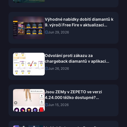
Výhodné nabídky dobití diamantů k
9. výročí Free Fire v aktualizaci
OB54: Kompletní průvodce
Jun 29, 2026
hodnotou (2026)
Odvolání proti zákazu za
chargeback diamantů v aplikaci
Chamet 2026: Je úspěšnost
Jun 26, 2026
skutečně 0 %?
Jsou ZEMy v ZEPETO ve verzi
4.24.000 těžko dostupné?
Otestovali jsme metody zdarma
Jun 15, 2026
během 14 dnů