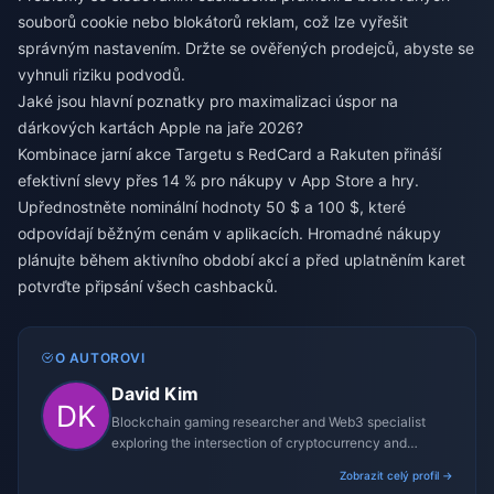
souborů cookie nebo blokátorů reklam, což lze vyřešit
správným nastavením. Držte se ověřených prodejců, abyste se
vyhnuli riziku podvodů.
Jaké jsou hlavní poznatky pro maximalizaci úspor na
dárkových kartách Apple na jaře 2026?
Kombinace jarní akce Targetu s RedCard a Rakuten přináší
efektivní slevy přes 14 % pro nákupy v App Store a hry.
Upřednostněte nominální hodnoty 50 $ a 100 $, které
odpovídají běžným cenám v aplikacích. Hromadné nákupy
plánujte během aktivního období akcí a před uplatněním karet
potvrďte připsání všech cashbacků.
O AUTOROVI
David Kim
Blockchain gaming researcher and Web3 specialist
exploring the intersection of cryptocurrency and
gaming ecosystems.
Zobrazit celý profil →