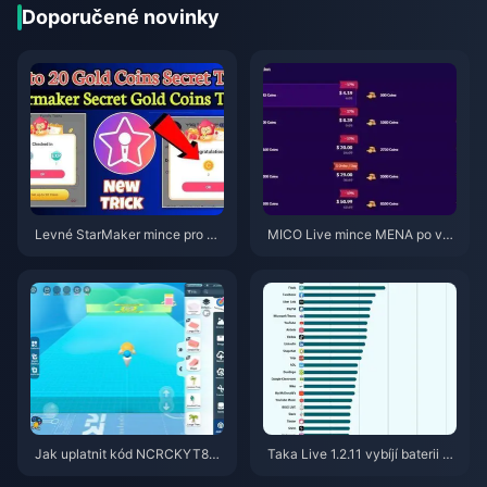
Doporučené novinky
Levné StarMaker mince pro ko
MICO Live mince MENA po ver
nkurzy SupernovaX 2026 (slev
zi v5.2: Nejlevnější nabídky 20
a 12–23 %)
26
Jak uplatnit kód NCRCKYT8EF
Taka Live 1.2.11 vybíjí baterii př
pro získání Eggy Coins zdarma
íliš rychle po aktualizaci z červ