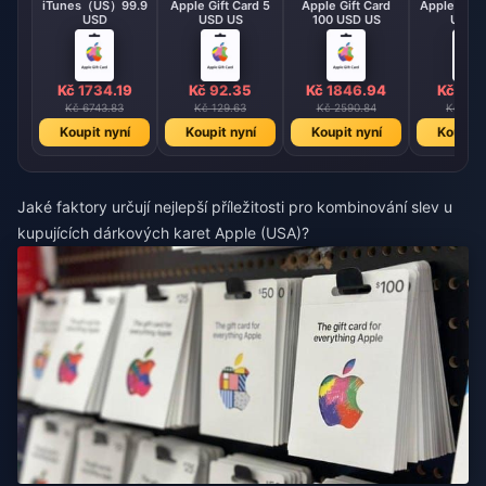
iTunes（US）99.9
Apple Gift Card 5
Apple Gift Card
Apple Gift 
USD
USD US
100 USD US
USD 
Kč 1734.19
Kč 92.35
Kč 1846.94
Kč 184
Kč 6743.83
Kč 129.63
Kč 2590.84
Kč 248
Koupit nyní
Koupit nyní
Koupit nyní
Koupit 
Jaké faktory určují nejlepší příležitosti pro kombinování slev u
kupujících dárkových karet Apple (USA)?