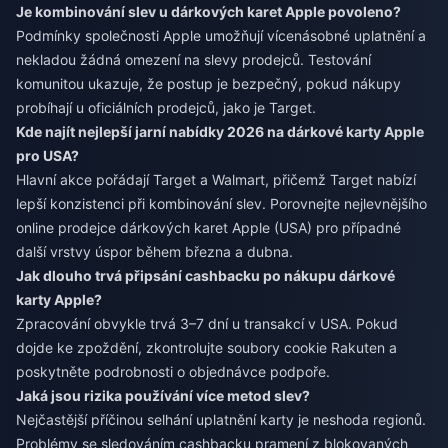
Je kombinování slev u dárkových karet Apple povoleno?
Podmínky společnosti Apple umožňují vícenásobné uplatnění a
nekladou žádná omezení na slevy prodejců. Testování
komunitou ukazuje, že postup je bezpečný, pokud nákupy
probíhají u oficiálních prodejců, jako je Target.
Kde najít nejlepší jarní nabídky 2026 na dárkové karty Apple
pro USA?
Hlavní akce pořádají Target a Walmart, přičemž Target nabízí
lepší konzistenci při kombinování slev. Porovnejte
nejlevnějšího
online prodejce dárkových karet Apple (USA)
pro případné
další vrstvy úspor během března a dubna.
Jak dlouho trvá připsání cashbacku po nákupu dárkové
karty Apple?
Zpracování obvykle trvá 3–7 dní u transakcí v USA. Pokud
dojde ke zpoždění, zkontrolujte soubory cookie Rakuten a
poskytněte podrobnosti o objednávce podpoře.
Jaká jsou rizika používání více metod slev?
Nejčastější příčinou selhání uplatnění karty je neshoda regionů.
Problémy se sledováním cashbacku pramení z blokovaných