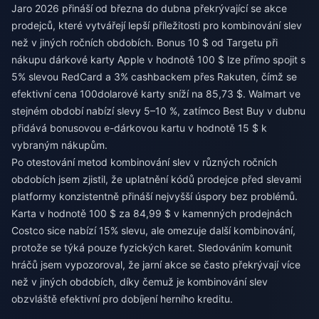
Jaro 2026 přináší od března do dubna překrývající se akce
prodejců, které vytvářejí lepší příležitosti pro kombinování slev
než v jiných ročních obdobích. Bonus 10 $ od Targetu při
nákupu dárkové karty Apple v hodnotě 100 $ lze přímo spojit s
5% slevou RedCard a 3% cashbackem přes Rakuten, čímž se
efektivní cena 100dolarové karty sníží na 85,73 $. Walmart ve
stejném období nabízí slevy 5–10 %, zatímco Best Buy v dubnu
přidává bonusovou e-dárkovou kartu v hodnotě 15 $ k
vybraným nákupům.
Po otestování metod kombinování slev v různých ročních
obdobích jsem zjistil, že uplatnění kódů prodejce před slevami
platformy konzistentně přináší nejvyšší úspory bez problémů.
Karta v hodnotě 100 $ za 84,99 $ v kamenných prodejnách
Costco sice nabízí 15% slevu, ale omezuje další kombinování,
protože se týká pouze fyzických karet. Sledováním komunit
hráčů jsem vypozoroval, že jarní akce se často překrývají více
než v jiných obdobích, díky čemuž je kombinování slev
obzvláště efektivní pro dobíjení herního kreditu.