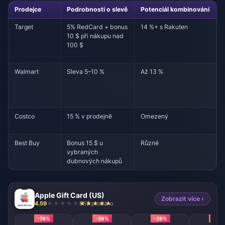
Prodejce
Podrobnosti o slevě
Potenciál kombinování
Target
5% RedCard + bonus
14 %+ s Rakuten
10 $ při nákupu nad
100 $
Walmart
Sleva 5–10 %
Až 13 %
Costco
15 % v prodejně
Omezený
Best Buy
Bonus 15 $ u
Různé
vybraných
dubnových nákupů
Apple Gift Card (US)
Zobrazit více ›
4.59
658 prodáno
-74%
-29%
-29%
-26