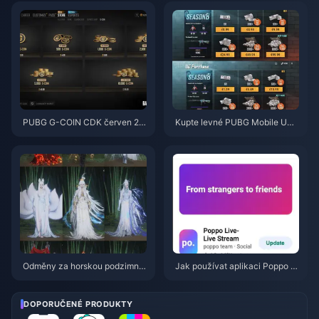
(srpen 2026)
ence 2026? Příčiny a řešení
PUBG G-COIN CDK červen 20
Kupte levné PUBG Mobile UC
26: Vyplatí se opravdu dvojitá
pro spolupráci s Naruto Shippu
promo akce za 91,43 $?
den (červenec 2026): Ceny, ne
jlepší balíčky a bezpečné dobit
í
Odměny za horskou podzimní
Jak používat aplikaci Poppo Li
událost ve hře Where Winds M
ve: Kompletní průvodce pro úpl
eet – červenec 2026: Kompletn
né začátečníky | červenec 20
í seznam, měna a priorita
26
DOPORUČENÉ PRODUKTY