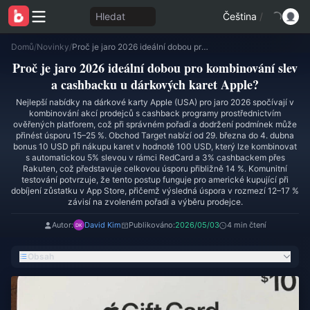
Hledat
Čeština
/
Domů
/
Novinky
/
Proč je jaro 2026 ideální dobou pro kombinování slev a cashbacku u dárkových karet Apple?
Proč je jaro 2026 ideální dobou pro kombinování slev
a cashbacku u dárkových karet Apple?
Nejlepší nabídky na dárkové karty Apple (USA) pro jaro 2026 spočívají v
kombinování akcí prodejců s cashback programy prostřednictvím
ověřených platforem, což při správném pořadí a dodržení podmínek může
přinést úsporu 15–25 %. Obchod Target nabízí od 29. března do 4. dubna
bonus 10 USD při nákupu karet v hodnotě 100 USD, který lze kombinovat
s automatickou 5% slevou v rámci RedCard a 3% cashbackem přes
Rakuten, což představuje celkovou úsporu přibližně 14 %. Komunitní
testování potvrzuje, že tento postup funguje pro americké kupující při
dobíjení zůstatku v App Store, přičemž výsledná úspora v rozmezí 12–17 %
závisí na zvoleném pořadí a výběru prodejce.
Autor:
David Kim
Publikováno:
2026/05/03
4 min čtení
Obsah