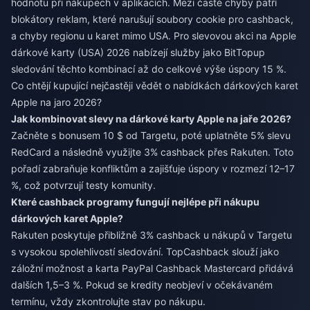
hodnotu při nákupech v aplikacích. Mezi časté chyby patří
blokátory reklam, které narušují soubory cookie pro cashback,
a chyby regionu u karet mimo USA. Pro
slevovou akci na Apple
dárkové karty (USA) 2026
nabízejí služby jako BitTopup
sledování těchto kombinací až do celkové výše úspory 15 %.
Co chtějí kupující nejčastěji vědět o nabídkách dárkových karet
Apple na jaro 2026?
Jak kombinovat slevy na dárkové karty Apple na jaře 2026?
Začněte s bonusem 10 $ od Targetu, poté uplatněte 5% slevu
RedCard a následně využijte 3% cashback přes Rakuten. Toto
pořadí zabraňuje konfliktům a zajišťuje úspory v rozmezí 12–17
%, což potvrzují testy komunity.
Které cashback programy fungují nejlépe při nákupu
dárkových karet Apple?
Rakuten poskytuje přibližně 3% cashback u nákupů v Targetu
s vysokou spolehlivostí sledování. TopCashback slouží jako
záložní možnost a karta PayPal Cashback Mastercard přidává
dalších 1,5–3 %. Pokud se kredity neobjeví v očekávaném
termínu, vždy zkontrolujte stav po nákupu.