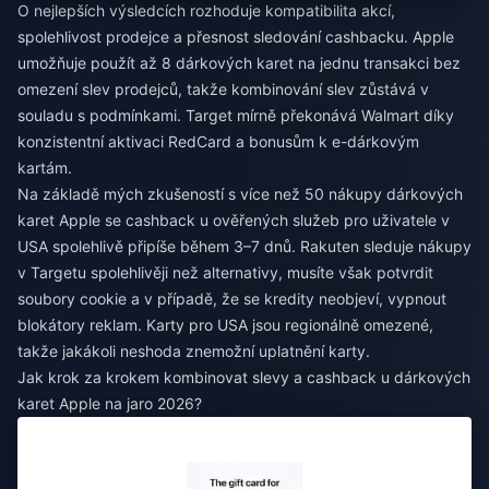
O nejlepších výsledcích rozhoduje kompatibilita akcí,
spolehlivost prodejce a přesnost sledování cashbacku. Apple
umožňuje použít až 8 dárkových karet na jednu transakci bez
omezení slev prodejců, takže kombinování slev zůstává v
souladu s podmínkami. Target mírně překonává Walmart díky
konzistentní aktivaci RedCard a bonusům k e-dárkovým
kartám.
Na základě mých zkušeností s více než 50 nákupy dárkových
karet Apple se cashback u ověřených služeb pro uživatele v
USA spolehlivě připíše během 3–7 dnů. Rakuten sleduje nákupy
v Targetu spolehlivěji než alternativy, musíte však potvrdit
soubory cookie a v případě, že se kredity neobjeví, vypnout
blokátory reklam. Karty pro USA jsou regionálně omezené,
takže jakákoli neshoda znemožní uplatnění karty.
Jak krok za krokem kombinovat slevy a cashback u dárkových
karet Apple na jaro 2026?