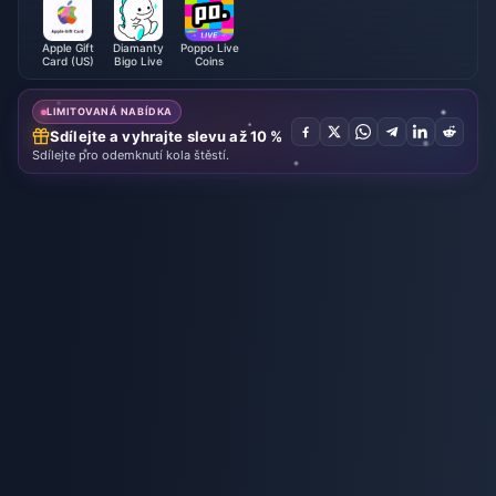
Apple Gift
Diamanty
Poppo Live
Card (US)
Bigo Live
Coins
LIMITOVANÁ NABÍDKA
Sdílejte a vyhrajte slevu až 10 %
Sdílejte pro odemknutí kola štěstí.