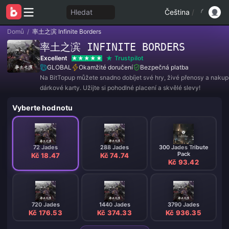
Hledat
Čeština
/
Domů
/
率土之滨 Infinite Borders
率土之滨 INFINITE BORDERS
Excellent
Trustpilot
GLOBAL
Okamžité doručení
Bezpečná platba
Na BitTopup můžete snadno dobíjet své hry, živé přenosy a naku
dárkové karty. Užijte si pohodlné placení a skvělé slevy!
Vyberte hodnotu
72 Jades
288 Jades
300 Jades Tribute
Pack
Kč 18.47
Kč 74.74
Kč 93.42
720 Jades
1440 Jades
3790 Jades
Kč 176.53
Kč 374.33
Kč 936.35