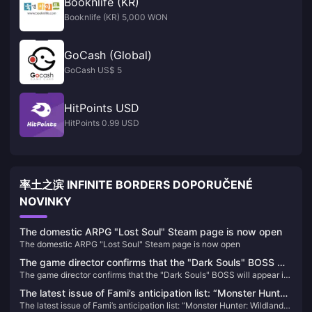
Booknlife (KR)
Booknlife (KR) 5,000 WON
GoCash (Global)
GoCash US$ 5
HitPoints USD
HitPoints 0.99 USD
率土之滨 INFINITE BORDERS DOPORUČENÉ
NOVINKY
The domestic ARPG "Lost Soul" Steam page is now open
The domestic ARPG "Lost Soul" Steam page is now open
The game director confirms that the "Dark Souls" BOSS will
The game director confirms that the "Dark Souls" BOSS will appear in
appear in "Elden's Circle: Reign of Night"
"Elden's Circle: Reign of Night"
The latest issue of Fami’s anticipation list: “Monster Hunter:
The latest issue of Fami’s anticipation list: “Monster Hunter: Wildlands”
Wildlands” returns to the top of the list