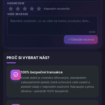
HODNOCENÍ
Klepnutím ohodnoťte
VAŠE RECENZE
0/500
Odeslat recenzi
PROČ SI VYBRAT NÁS?
100% bezpečné transakce
Každé dobití je chráněno šifrovaným, standardním
zabezpečením plateb, které uchovává vaše osobní a
platební údaje v naprostém soukromí. Nakupujte s plnou
důvěrou – pokaždé 100% bezpečně.