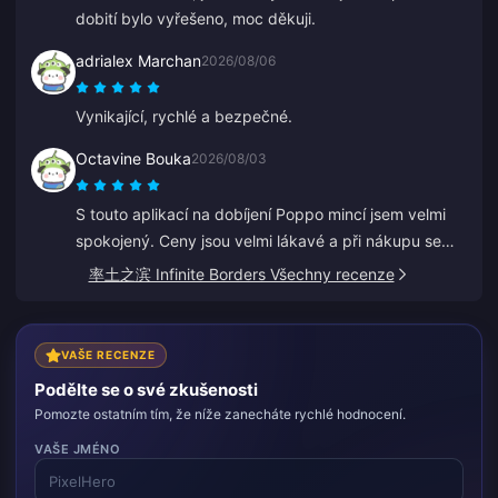
dobití bylo vyřešeno, moc děkuji.
adrialex Marchan
2026/08/06
Vynikající, rychlé a bezpečné.
Octavine Bouka
2026/08/03
S touto aplikací na dobíjení Poppo mincí jsem velmi
spokojený. Ceny jsou velmi lákavé a při nákupu se
cítím bezpečně. Všem vřele doporučuji, děkuji.
率土之滨 Infinite Borders Všechny recenze
VAŠE RECENZE
Podělte se o své zkušenosti
Pomozte ostatním tím, že níže zanecháte rychlé hodnocení.
VAŠE JMÉNO