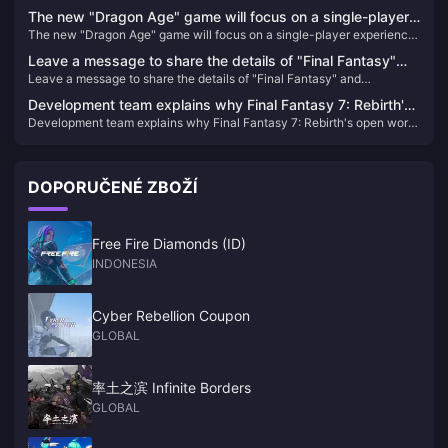
returns to the top of the list
The new "Dragon Age" game will focus on a single-player
The new "Dragon Age" game will focus on a single-player experience
experience and will not include real-time services
and will not include real-time services
Leave a message to share the details of "Final Fantasy"
Leave a message to share the details of "Final Fantasy" and
and PlayStation and draw 3 PS5 thin and light console
PlayStation and draw 3 PS5 thin and light console cases.
cases.
Development team explains why Final Fantasy 7: Rebirth's
Development team explains why Final Fantasy 7: Rebirth's open world
open world is so important
is so important
DOPORUČENÉ ZBOŽÍ
Free Fire Diamonds (ID)
INDONESIA
Cyber Rebellion Coupon
GLOBAL
率土之滨 Infinite Borders
GLOBAL