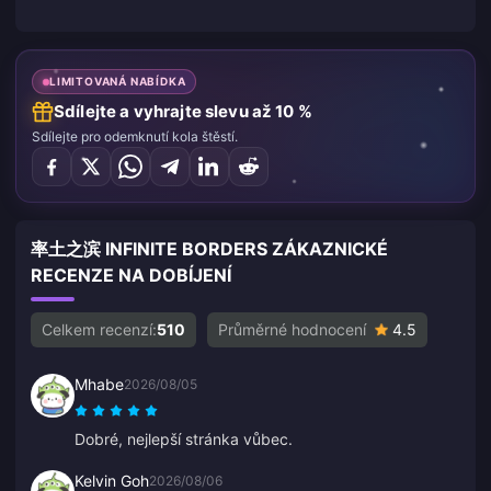
LIMITOVANÁ NABÍDKA
Sdílejte a vyhrajte slevu až 10 %
Sdílejte pro odemknutí kola štěstí.
率土之滨 INFINITE BORDERS ZÁKAZNICKÉ
RECENZE NA DOBÍJENÍ
Celkem recenzí:
510
Průměrné hodnocení
4.5
Mhabe
2026/08/05
Dobré, nejlepší stránka vůbec.
Kelvin Goh
2026/08/06