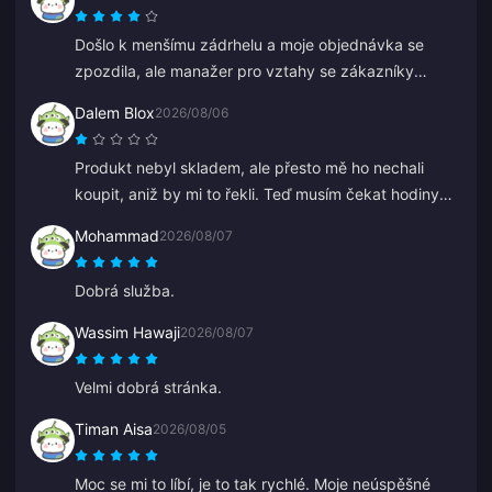
Došlo k menšímu zádrhelu a moje objednávka se
zpozdila, ale manažer pro vztahy se zákazníky
zasáhl, vyřešil to co nejdříve a dodržel svůj slib
Dalem Blox
2026/08/06
ohledně kompenzace. Spokojenost s výsledkem,
oceňuji snahu. Díky!
Produkt nebyl skladem, ale přesto mě ho nechali
koupit, aniž by mi to řekli. Teď musím čekat hodiny
nebo dokonce dny na vrácení peněz.
Mohammad
2026/08/07
Dobrá služba.
Wassim Hawaji
2026/08/07
Velmi dobrá stránka.
Timan Aisa
2026/08/05
Moc se mi to líbí, je to tak rychlé. Moje neúspěšné