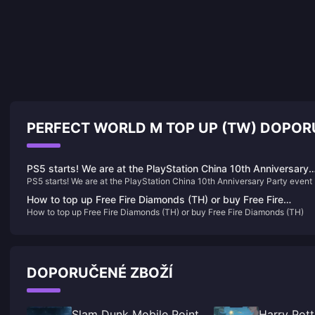
PERFECT WORLD M TOP UP (TW) DOPO
PS5 starts! We are at the PlayStation China 10th Anniversary
PS5 starts! We are at the PlayStation China 10th Anniversary Party event
Party event
How to top up Free Fire Diamonds (TH) or buy Free Fire
How to top up Free Fire Diamonds (TH) or buy Free Fire Diamonds (TH)
Diamonds (TH)
DOPORUČENÉ ZBOŽÍ
Slam Dunk Mobile Point
Harry Pot