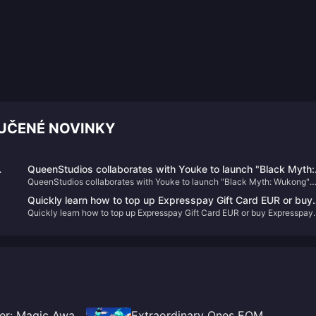
RUČENÉ NOVINKY
QueenStudios collaborates with Youke to launch "Black Myth:
QueenStudios collaborates with Youke to launch "Black Myth: Wukong"
Wukong" Destiny Man 1/1 bust statue
Destiny Man 1/1 bust statue
Quickly learn how to top up Expresspay Gift Card EUR or buy
Quickly learn how to top up Expresspay Gift Card EUR or buy Expresspay
Expresspay Gift Card EUR
Gift Card EUR
ter: Magic Awa
Extraordinary Ones EOM