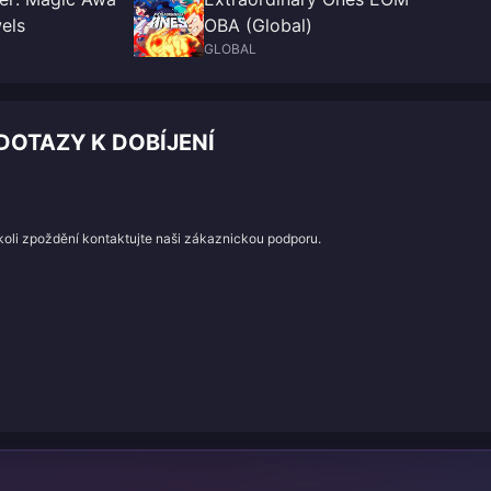
els
OBA (Global)
GLOBAL
DOTAZY K DOBÍJENÍ
koli zpoždění kontaktujte naši zákaznickou podporu.