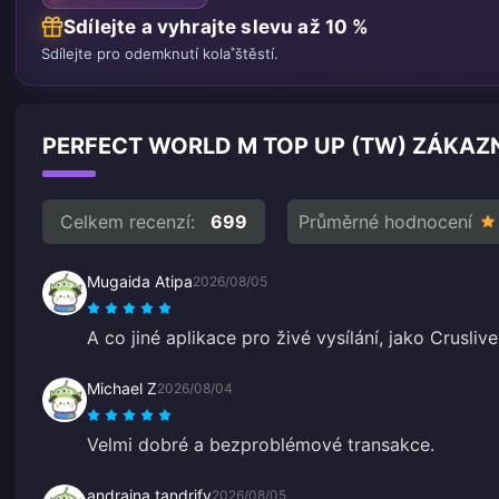
Sdílejte a vyhrajte slevu až 10 %
Sdílejte pro odemknutí kola štěstí.
PERFECT WORLD M TOP UP (TW) ZÁKAZN
Celkem recenzí:
699
Průměrné hodnocení
Mugaida Atipa
2026/08/05
A co jiné aplikace pro živé vysílání, jako Cruslive
Michael Z
2026/08/04
Velmi dobré a bezproblémové transakce.
andraina tandrify
2026/08/05