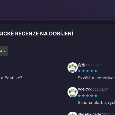
ICKÉ RECENZE NA DOBÍJENÍ
4.2
俞臻
2026/08/08
 a Baatlive?
Skvělé a jednoduché
PONZO
2026/08/07
Snadná platba, ryc
Blal Albgdade
2026/08/