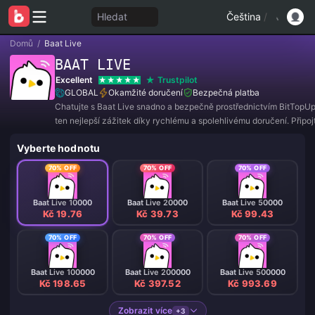
Hledat
Čeština
/
Domů
/
Baat Live
BAAT LIVE
Excellent
Trustpilot
GLOBAL
Okamžité doručení
Bezpečná platba
Chatujte s Baat Live snadno a bezpečně prostřednictvím BitTopUp!
ten nejlepší zážitek díky rychlému a spolehlivému doručení. Připo
nyní a získejte exkluzivní nabídky a úžasné slevy! ✨
Vyberte hodnotu
70% OFF
70% OFF
70% OFF
Baat Live 10000
Baat Live 20000
Baat Live 50000
Kč 19.76
Kč 39.73
Kč 99.43
70% OFF
70% OFF
70% OFF
Baat Live 100000
Baat Live 200000
Baat Live 500000
Kč 198.65
Kč 397.52
Kč 993.69
Zobrazit více
+3