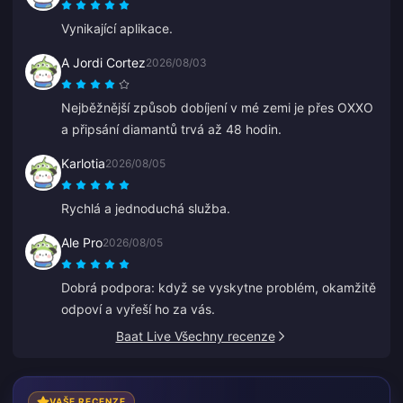
Vynikající aplikace.
A Jordi Cortez
2026/08/03
Nejběžnější způsob dobíjení v mé zemi je přes OXXO
a připsání diamantů trvá až 48 hodin.
Karlotia
2026/08/05
Rychlá a jednoduchá služba.
Ale Pro
2026/08/05
Dobrá podpora: když se vyskytne problém, okamžitě
odpoví a vyřeší ho za vás.
Baat Live Všechny recenze
VAŠE RECENZE