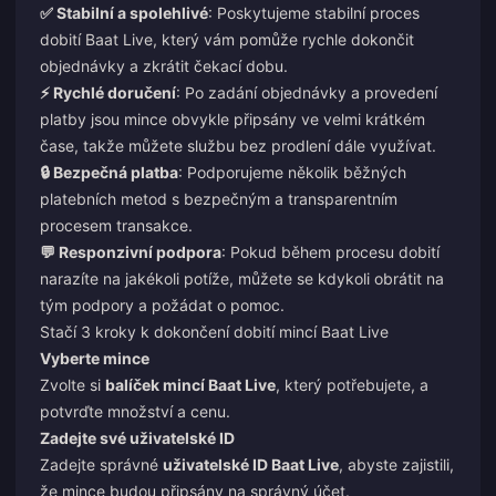
✅ Stabilní a spolehlivé
: Poskytujeme stabilní proces
dobití Baat Live, který vám pomůže rychle dokončit
objednávky a zkrátit čekací dobu.
⚡ Rychlé doručení
: Po zadání objednávky a provedení
platby jsou mince obvykle připsány ve velmi krátkém
čase, takže můžete službu bez prodlení dále využívat.
🔒 Bezpečná platba
: Podporujeme několik běžných
platebních metod s bezpečným a transparentním
procesem transakce.
💬 Responzivní podpora
: Pokud během procesu dobití
narazíte na jakékoli potíže, můžete se kdykoli obrátit na
tým podpory a požádat o pomoc.
Stačí 3 kroky k dokončení dobití mincí Baat Live
Vyberte mince
Zvolte si
balíček mincí Baat Live
, který potřebujete, a
potvrďte množství a cenu.
Zadejte své uživatelské ID
Zadejte správné
uživatelské ID Baat Live
, abyste zajistili,
že mince budou připsány na správný účet.