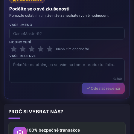
Podělte se o své zkušenosti
Pomozte ostatním tím, že níže zanecháte rychlé hodnocení.
VAŠE JMÉNO
HODNOCENÍ
Klepnutím ohodnoťte
VAŠE RECENZE
0/500
Odeslat recenzi
PROČ SI VYBRAT NÁS?
100% bezpečné transakce