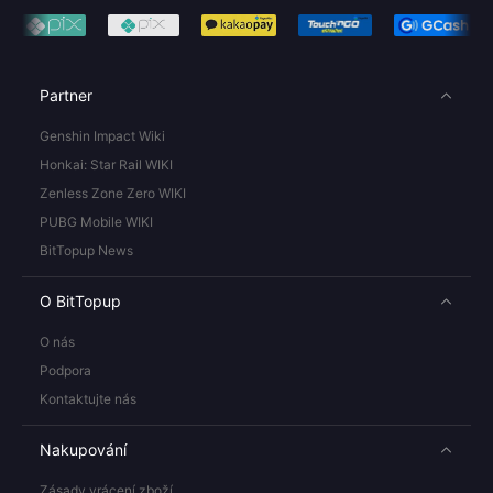
Partner
Genshin Impact Wiki
Honkai: Star Rail WIKI
Zenless Zone Zero WIKI
PUBG Mobile WIKI
BitTopup News
O BitTopup
O nás
Podpora
Kontaktujte nás
Nakupování
Zásady vrácení zboží