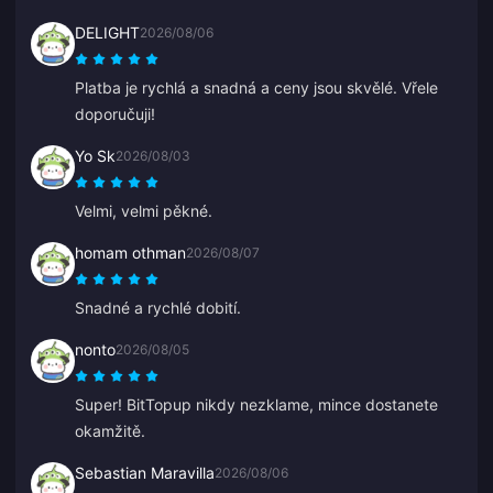
DELIGHT
2026/08/06
Platba je rychlá a snadná a ceny jsou skvělé. Vřele
doporučuji!
Yo Sk
2026/08/03
Velmi, velmi pěkné.
homam othman
2026/08/07
Snadné a rychlé dobití.
nonto
2026/08/05
Super! BitTopup nikdy nezklame, mince dostanete
okamžitě.
Sebastian Maravilla
2026/08/06