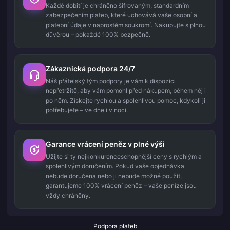
Každé dobití je chráněno šifrovaným, standardním
zabezpečením plateb, které uchovává vaše osobní a
platební údaje v naprostém soukromí. Nakupujte s plnou
důvěrou – pokaždé 100% bezpečně.
Zákaznická podpora 24/7
Náš přátelský tým podpory je vám k dispozici
nepřetržitě, aby vám pomohl před nákupem, během něj i
po něm. Získejte rychlou a spolehlivou pomoc, kdykoli ji
potřebujete – ve dne i v noci.
Garance vrácení peněz v plné výši
Užijte si ty nejkonkurenceschopnější ceny s rychlým a
spolehlivým doručením. Pokud vaše objednávka
nebude doručena nebo ji nebude možné použít,
garantujeme 100% vrácení peněz – vaše peníze jsou
vždy chráněny.
Podpora plateb