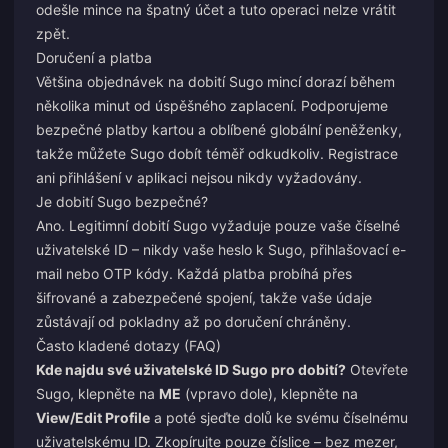
odešle mince na špatný účet a tuto operaci nelze vrátit
zpět.
Doručení a platba
Většina objednávek na dobití Sugo mincí dorazí během
několika minut od úspěšného zaplacení. Podporujeme
bezpečné platby kartou a oblíbené globální peněženky,
takže můžete Sugo dobít téměř odkudkoliv. Registrace
ani přihlášení v aplikaci nejsou nikdy vyžadovány.
Je dobití Sugo bezpečné?
Ano. Legitimní dobití Sugo vyžaduje pouze vaše číselné
uživatelské ID – nikdy vaše heslo k Sugo, přihlašovací e-
mail nebo OTP kódy. Každá platba probíhá přes
šifrované a zabezpečené spojení, takže vaše údaje
zůstávají od pokladny až po doručení chráněny.
Často kladené dotazy (FAQ)
Kde najdu své uživatelské ID Sugo pro dobití?
Otevřete
Sugo, klepněte na
ME
(vpravo dole), klepněte na
View/Edit Profile
a poté sjeďte dolů ke svému číselnému
uživatelskému ID. Zkopírujte pouze číslice – bez mezer,