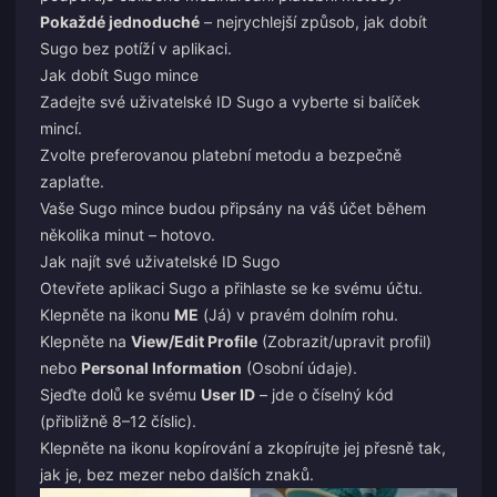
Pokaždé jednoduché
– nejrychlejší způsob, jak dobít
Sugo bez potíží v aplikaci.
Jak dobít Sugo mince
Zadejte své uživatelské ID Sugo a vyberte si balíček
mincí.
Zvolte preferovanou platební metodu a bezpečně
zaplaťte.
Vaše Sugo mince budou připsány na váš účet během
několika minut – hotovo.
Jak najít své uživatelské ID Sugo
Otevřete aplikaci Sugo a přihlaste se ke svému účtu.
Klepněte na ikonu
ME
(Já) v pravém dolním rohu.
Klepněte na
View/Edit Profile
(Zobrazit/upravit profil)
nebo
Personal Information
(Osobní údaje).
Sjeďte dolů ke svému
User ID
– jde o číselný kód
(přibližně 8–12 číslic).
Klepněte na ikonu kopírování a zkopírujte jej přesně tak,
jak je, bez mezer nebo dalších znaků.