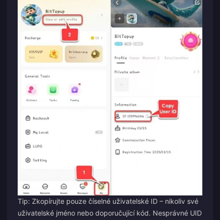
Tip: Zkopírujte pouze číselné uživatelské ID – nikoliv své
uživatelské jméno nebo doporučující kód. Nesprávné UID