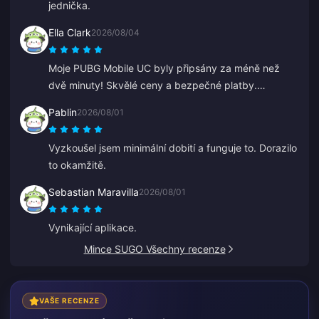
jednička.
Ella Clark
2026/08/04
Moje PUBG Mobile UC byly připsány za méně než
dvě minuty! Skvělé ceny a bezpečné platby.
Používám je už měsíce a neměl jsem jediný problém.
Pablin
2026/08/01
Vřele doporučuji.
Vyzkoušel jsem minimální dobití a funguje to. Dorazilo
to okamžitě.
Sebastian Maravilla
2026/08/01
Vynikající aplikace.
Mince SUGO Všechny recenze
VAŠE RECENZE