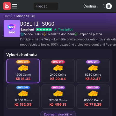
Hledat
Čeština
/
Domů
/
Mince SUGO
DOBITÍ SUGO
Excellent
Trustpilot
Mince SUGO
Okamžité doručení
Bezpečná platba
Dobijte si mince Sugo okamžitě pouze pomocí svého uživatelskéh
nepotřebujete heslo, 100% bezpečné a bleskové doručení! Pozná
Nepodporuje tchajwanská UID služby SUGO.
Vyberte hodnotu
30% OFF
30% OFF
30% OFF
1200 Coins
2400 Coins
6250 Coins
Kč 16.32
Kč 29.64
Kč 82.47
30% OFF
30% OFF
30% OFF
12500 Coins
37500 Coins
65000 Coins
Kč 152.05
Kč 456.15
Kč 778.29
Zobrazit více
+1