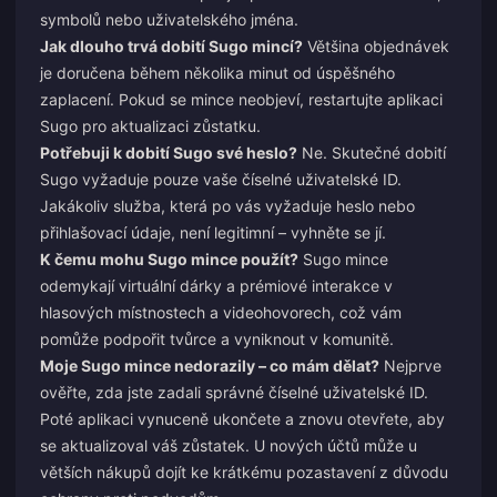
symbolů nebo uživatelského jména.
Jak dlouho trvá dobití Sugo mincí?
Většina objednávek
je doručena během několika minut od úspěšného
zaplacení. Pokud se mince neobjeví, restartujte aplikaci
Sugo pro aktualizaci zůstatku.
Potřebuji k dobití Sugo své heslo?
Ne. Skutečné dobití
Sugo vyžaduje pouze vaše číselné uživatelské ID.
Jakákoliv služba, která po vás vyžaduje heslo nebo
přihlašovací údaje, není legitimní – vyhněte se jí.
K čemu mohu Sugo mince použít?
Sugo mince
odemykají virtuální dárky a prémiové interakce v
hlasových místnostech a videohovorech, což vám
pomůže podpořit tvůrce a vyniknout v komunitě.
Moje Sugo mince nedorazily – co mám dělat?
Nejprve
ověřte, zda jste zadali správné číselné uživatelské ID.
Poté aplikaci vynuceně ukončete a znovu otevřete, aby
se aktualizoval váš zůstatek. U nových účtů může u
větších nákupů dojít ke krátkému pozastavení z důvodu