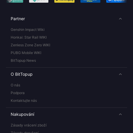
Partner
Genshin Impact Wiki
Honkai: Star Rail WIKI
Zenless Zone Zero WIKI
PUBG Mobile WIKI
BitTopup News
O BitTopup
O nás
Podpora
Kontaktujte nás
Nakupování
Zásady vrácení zboží
Zásady doručení