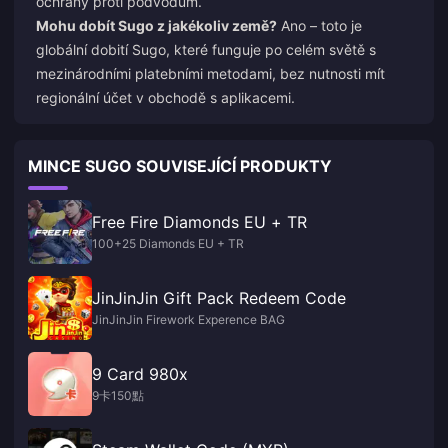
ochrany proti podvodům.
Mohu dobít Sugo z jakékoliv země?
Ano – toto je
globální dobití Sugo, které funguje po celém světě s
mezinárodními platebními metodami, bez nutnosti mít
regionální účet v obchodě s aplikacemi.
MINCE SUGO SOUVISEJÍCÍ PRODUKTY
Free Fire Diamonds EU + TR
100+25 Diamonds EU + TR
JinJinJin Gift Pack Redeem Code
JinJinJin Firework Experence BAG
9 Card 980x
9卡150點