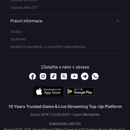
Zásady AML/CFT
Právní informace
Služby
Soukromí
Redakční standardy a vyloučení odpovědnosti
Zůstaňte s námi v obraze
10 Years Trusted Game & Live Streaming Top-Up Platform
Since 2016 | 5,000,000+ Users Worldwide
KAMAGEN LIMITED
Room 1508, 15/F, Grand Plaza Office Tower II, 625 Nathan Road, Mong Kok,