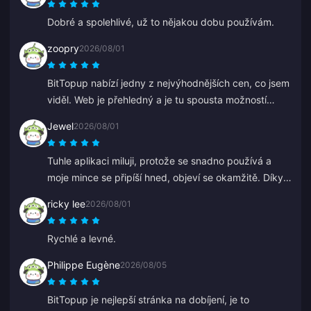
Dobré a spolehlivé, už to nějakou dobu používám.
zoopry
2026/08/01
BitTopup nabízí jedny z nejvýhodnějších cen, co jsem
viděl. Web je přehledný a je tu spousta možností
platby. Všechno proběhlo hladce. Určitě se vrátím!
Jewel
2026/08/01
Tuhle aplikaci miluji, protože se snadno používá a
moje mince se připíší hned, objeví se okamžitě. Díky
za tuto aplikaci!
ricky lee
2026/08/01
Rychlé a levné.
Philippe Eugène
2026/08/05
BitTopup je nejlepší stránka na dobíjení, je to