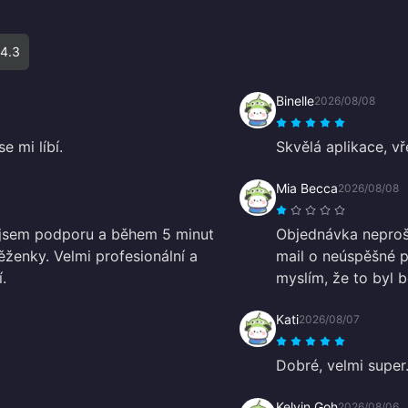
4.3
Binelle
2026/08/08
e mi líbí.
Skvělá aplikace, vře
Mia Becca
2026/08/08
l jsem podporu a během 5 minut
Objednávka neprošla
ženky. Velmi profesionální a
mail o neúspěšné p
.
myslím, že to byl b
Kati
2026/08/07
Dobré, velmi super
Kelvin Goh
2026/08/06