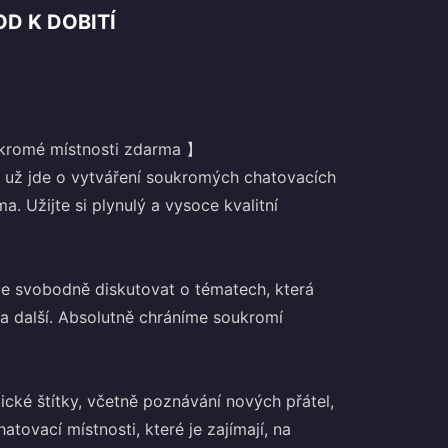
D K DOBITÍ
oukromé místnosti zdarma 】
ť už jde o vytváření soukromých chatovacích
a. Užijte si plynulý a vysoce kvalitní
te svobodně diskutovat o tématech, která
ry a další. Absolutně chráníme soukromí
ické štítky, včetně poznávání nových přátel,
atovací místnosti, které je zajímají, na