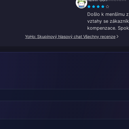
Došlo k menšímu z
vztahy se zákazníky
kompenzace. Spokoj
YoHo: Skupinový hlasový chat Všechny recenze