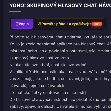
YOHO: SKUPINOVÝ HLASOVÝ CHAT NÁVO
Popis
Pozvěte přátele a vydělávejte
HOT
Připojte se k hlasovému chatu zdarma, vytvářejte s
YoHo je zcela bezplatná aplikace pro hlasový chat. A
místností nebo jen o povídání s ostatními, vše je zdarm
skupinový hlasový chat zdarma.
Neukazujte svou tvář, chatujte svobodně
V aplikaci YoHo nemusíte ukazovat svou tvář a může
vás zajímají, jako je hudba, cestování, jídlo, sport, h
uživatelů, zejména uživatelek.
[Tematické štítky chatovacích místností]
Do hlasové chatovací místnosti lze přidat různé temat
zábavy, zpěvu a dalších. Uživatelé si mohou vybírat ch