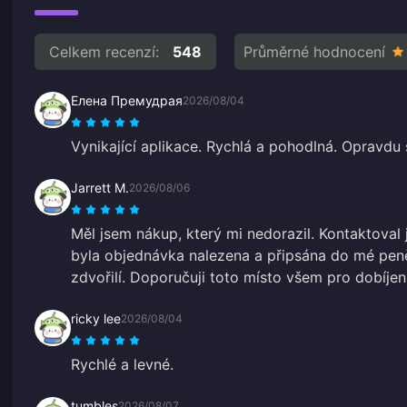
Celkem recenzí:
548
Průměrné hodnocení
Елена Премудрая
2026/08/04
Vynikající aplikace. Rychlá a pohodlná. Opravdu s
Jarrett M.
2026/08/06
Měl jsem nákup, který mi nedorazil. Kontaktova
byla objednávka nalezena a připsána do mé peně
zdvořilí. Doporučuji toto místo všem pro dobíjení
ricky lee
2026/08/04
Rychlé a levné.
tumbles
2026/08/07