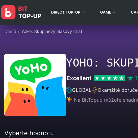
DIRECT TOP-UP
GAME
CA
Domů
/
YoHo: Skupinový hlasový chat
YOHO: SKUP
Excellent
T
GLOBAL
Okamžité doruče
Na BitTopup můžete snadno 
Vyberte hodnotu