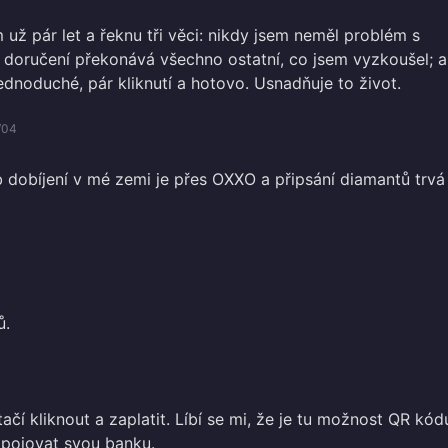
už pár let a řeknu tři věci: nikdy jsem neměl problém s
t doručení překonává všechno ostatní, co jsem vyzkoušel; a
jednoduché, pár kliknutí a hotovo. Usnadňuje to život.
/04
 dobíjení v mé zemi je přes OXXO a připsání diamantů trvá
ů.
ačí kliknout a zaplatit. Líbí se mi, že je tu možnost QR kód
opojovat svou banku.