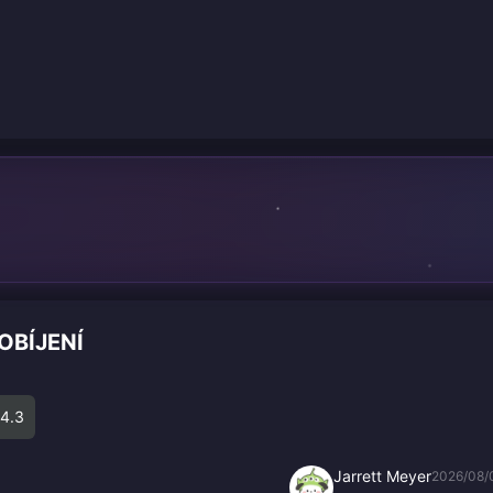
OBÍJENÍ
4.3
Jarrett Meyer
2026/08/