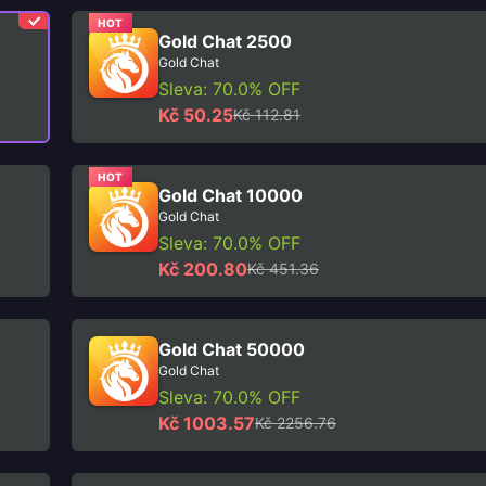
HOT
Gold Chat 2500
Gold Chat
Sleva: 70.0% OFF
Kč 50.25
Kč 112.81
HOT
Gold Chat 10000
Gold Chat
Sleva: 70.0% OFF
Kč 200.80
Kč 451.36
Gold Chat 50000
Gold Chat
Sleva: 70.0% OFF
Kč 1003.57
Kč 2256.76