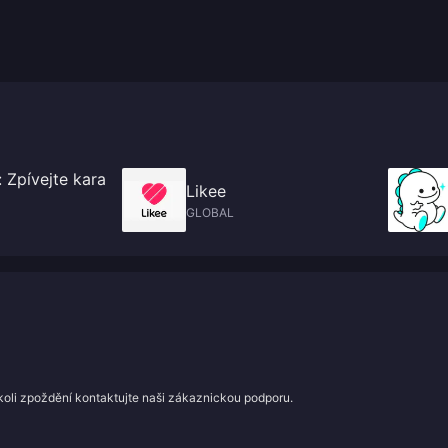
 Zpívejte kara
Likee
GLOBAL
koli zpoždění kontaktujte naši zákaznickou podporu.