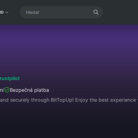
RD
rustpilot
ní
Bezpečná platba
and securely through BitTopUp! Enjoy the best experience wi