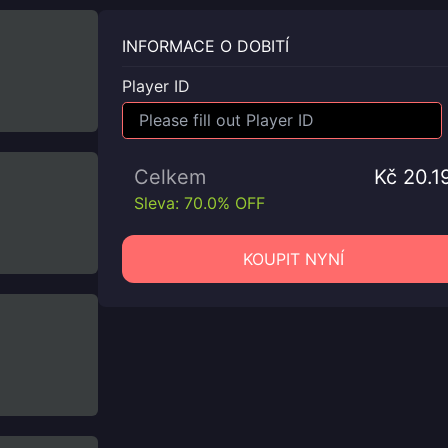
INFORMACE O DOBITÍ
Player ID
Celkem
Kč 20.1
Sleva: 70.0% OFF
KOUPIT NYNÍ