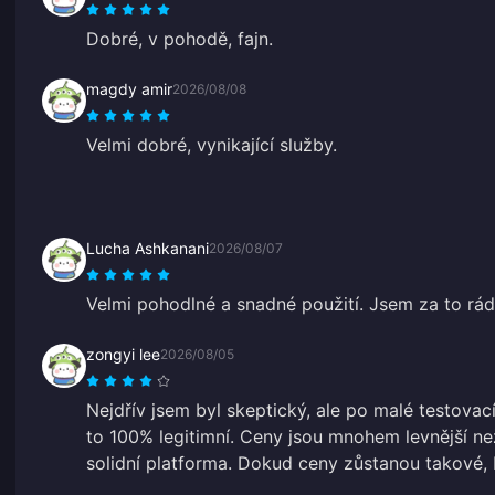
Dobré, v pohodě, fajn.
magdy amir
2026/08/08
Velmi dobré, vynikající služby.
Lucha Ashkanani
2026/08/07
Velmi pohodlné a snadné použití. Jsem za to rád
zongyi lee
2026/08/05
Nejdřív jsem byl skeptický, ale po malé testovací
to 100% legitimní. Ceny jsou mnohem levnější ne
solidní platforma. Dokud ceny zůstanou takové,