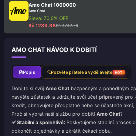
Amo Chat 1000000
Amo Chat
Sleva: 70.0% OFF
Kč 1239.38
Kč 4742.76
AMO CHAT NÁVOD K DOBITÍ
Popis
Pozvěte přátele a vydělávejte
HOT
Dobijte si svůj
Amo Chat
bezpečným a pohodlným způs
navýšte zůstatek a udržujte svůj účet připravený pro k
kredit, obnovujete předplatné nebo se účastníte akcí,
Proč si vybrat naši službu pro dobití
Amo Chat
?
✅ Stabilní a spolehlivé
: Poskytujeme stabilní proces d
dokončit objednávky a zkrátit čekací dobu.