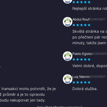
Nejlepší stránka r
Abdul Rouf
2026/08/07
Skvělá stránka na d
po přečtení pár re
minuty, takže jsem
Pablo Egioto
2026/08/0
.
Velmi dobré, dopor
Luq Mannn
2026/08/07
 transakci mohu potvrdit, že je
Dobrá služba.
ž průměr a je to opravdu
 budu nakupovat jen tady.