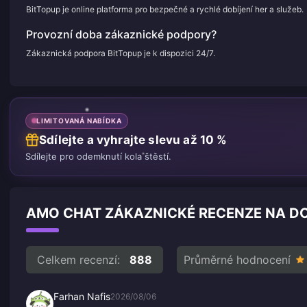
BitTopup je online platforma pro bezpečné a rychlé dobíjení her a služeb.
Provozní doba zákaznické podpory?
Zákaznická podpora BitTopup je k dispozici 24/7.
LIMITOVANÁ NABÍDKA
Sdílejte a vyhrajte slevu až 10 %
Sdílejte pro odemknutí kola štěstí.
AMO CHAT ZÁKAZNICKÉ RECENZE NA DO
Celkem recenzí:
888
Průměrné hodnocení
Farhan Nafis
2026/08/06