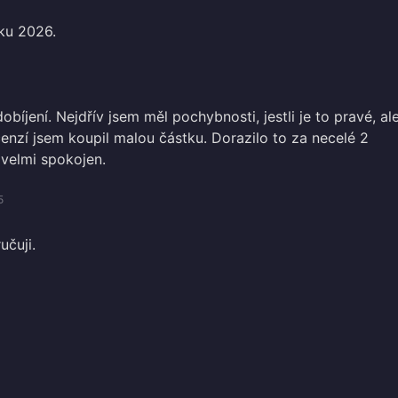
oku 2026.
obíjení. Nejdřív jsem měl pochybnosti, jestli je to pravé, al
cenzí jsem koupil malou částku. Dorazilo to za necelé 2
 velmi spokojen.
5
učuji.