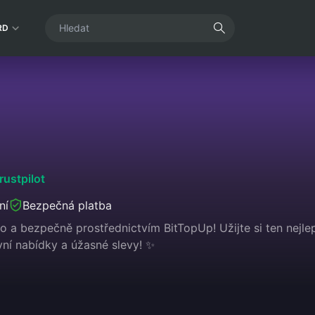
RD
rustpilot
ní
Bezpečná platba
 a bezpečně prostřednictvím BitTopUp! Užijte si ten nejlep
vní nabídky a úžasné slevy! ✨