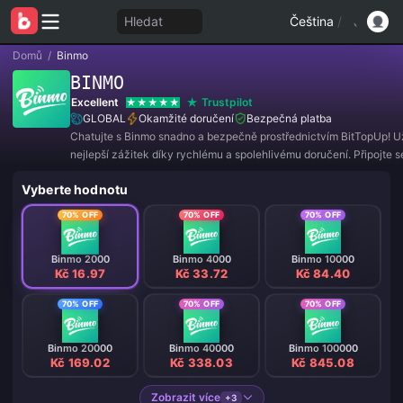
Hledat
Čeština
/
Domů
/
Binmo
BINMO
Excellent
Trustpilot
GLOBAL
Okamžité doručení
Bezpečná platba
Chatujte s Binmo snadno a bezpečně prostřednictvím BitTopUp! Uži
nejlepší zážitek díky rychlému a spolehlivému doručení. Připojte 
nyní a získejte exkluzivní nabídky a úžasné slevy! ✨
Vyberte hodnotu
70% OFF
70% OFF
70% OFF
Binmo 2000
Binmo 4000
Binmo 10000
Kč 16.97
Kč 33.72
Kč 84.40
70% OFF
70% OFF
70% OFF
Binmo 20000
Binmo 40000
Binmo 100000
Kč 169.02
Kč 338.03
Kč 845.08
Zobrazit více
+3