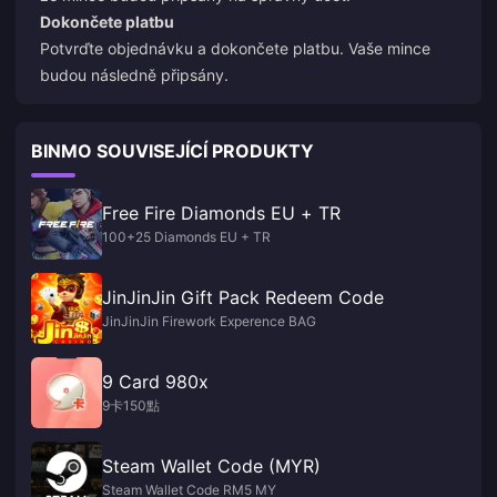
Dokončete platbu
Potvrďte objednávku a dokončete platbu. Vaše mince
budou následně připsány.
BINMO SOUVISEJÍCÍ PRODUKTY
Free Fire Diamonds EU + TR
100+25 Diamonds EU + TR
JinJinJin Gift Pack Redeem Code
JinJinJin Firework Experence BAG
9 Card 980x
9卡150點
Steam Wallet Code (MYR)
Steam Wallet Code RM5 MY