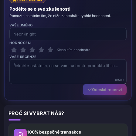
Podělte se o své zkušenosti
Pomozte ostatním tím, že níže zanecháte rychlé hodnocení.
VAŠE JMÉNO
HODNOCENÍ
Klepnutím ohodnoťte
VAŠE RECENZE
0/500
Odeslat recenzi
PROČ SI VYBRAT NÁS?
100% bezpečné transakce