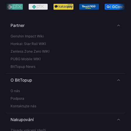
Partner
Genshin Impact Wiki
Honkai: Star Rail WIKI
Zenless Zone Zero WIKI
PUBG Mobile WIKI
BitTopup News
O BitTopup
O nás
Podpora
Kontaktujte nás
Nakupování
Zásady vrácení zboží