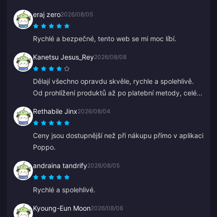
eraj zero
2026/08/05
Rychlé a bezpečné, tento web se mi moc líbí.
Kanetsu Jesus_Rey
2026/08/08
Dělají všechno opravdu skvěle, rychle a spolehlivě.
Od prohlížení produktů až po platební metody, celé
rozvržení je staví daleko před ostatní, protože
Rethabile Jinx
2026/08/04
předchází spoustě chyb.
Ceny jsou dostupnější než při nákupu přímo v aplikaci
Poppo.
andraina tandrify
2026/08/05
Rychlé a spolehlivé.
Kyoung-Eun Moon
2026/08/06