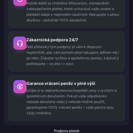
Každé dobití je chráněno šifrovaným, standardním
zabezpečením plateb, které uchovává vaše osobní a
platební údaje v naprostém soukromí. Nakupujte s plnou
důvěrou – pokaždé 100% bezpečně.
Zákaznická podpora 24/7
Náš přátelský tým podpory je vám k dispozici
nepřetržitě, aby vám pomohl před nákupem, během něj i
po něm. Získejte rychlou a spolehlivou pomoc, kdykoli ji
potřebujete – ve dne i v noci.
Garance vrácení peněz v plné výši
Užijte si ty nejkonkurenceschopnější ceny s rychlým a
spolehlivým doručením. Pokud vaše objednávka
nebude doručena nebo ji nebude možné použít,
garantujeme 100% vrácení peněz – vaše peníze jsou
vždy chráněny.
Podpora plateb