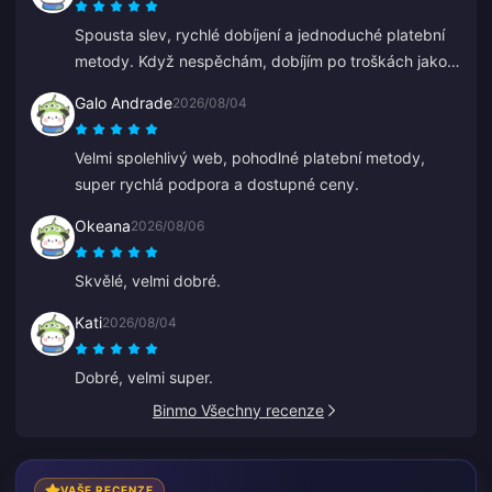
Spousta slev, rychlé dobíjení a jednoduché platební
metody. Když nespěchám, dobíjím po troškách jako
při spoření. Skvělé pro dobíjení diamantů, řekl jsem o
Galo Andrade
2026/08/04
tom už několika přátelům.
Velmi spolehlivý web, pohodlné platební metody,
super rychlá podpora a dostupné ceny.
Okeana
2026/08/06
Skvělé, velmi dobré.
Kati
2026/08/04
Dobré, velmi super.
Binmo Všechny recenze
VAŠE RECENZE