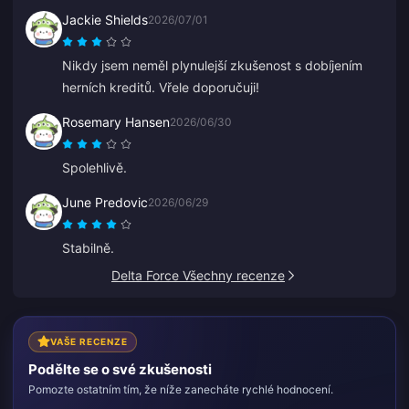
Jackie Shields
2026/07/01
Nikdy jsem neměl plynulejší zkušenost s dobíjením
herních kreditů. Vřele doporučuji!
Rosemary Hansen
2026/06/30
Spolehlivě.
June Predovic
2026/06/29
Stabilně.
Delta Force Všechny recenze
VAŠE RECENZE
Podělte se o své zkušenosti
Pomozte ostatním tím, že níže zanecháte rychlé hodnocení.