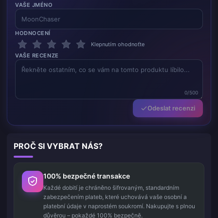
VAŠE JMÉNO
HODNOCENÍ
Klepnutím ohodnoťte
VAŠE RECENZE
0/500
Odeslat recenzi
PROČ SI VYBRAT NÁS?
100% bezpečné transakce
Každé dobití je chráněno šifrovaným, standardním
zabezpečením plateb, které uchovává vaše osobní a
platební údaje v naprostém soukromí. Nakupujte s plnou
důvěrou – pokaždé 100% bezpečně.