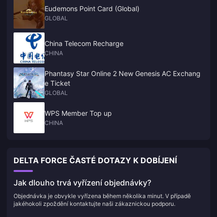
operátora a anti-cheat ACE na úrovni jádra systému od roku 2026
Eudemons Point Card (Global)
vydal čtyři veřejné bezpečnostní bulletiny. Dvě výhrady: v raidech
GLOBAL
typu Confidential se stále objevuje znatelně vyšší míra podvodníků
než v běžných frontách a nedávné recenze na Steamu mají
**smíšené hodnocení 51 % pozitivních** (3,4 tisíce recenzí) – což
znamená, že komunita je v názoru na hru rozdělená.
China Telecom Recharge
CHINA
Phantasy Star Online 2 New Genesis AC Exchang
e Ticket
GLOBAL
WPS Member Top up
CHINA
DELTA FORCE ČASTÉ DOTAZY K DOBÍJENÍ
Jak dlouho trvá vyřízení objednávky?
Objednávka je obvykle vyřízena během několika minut. V případě
jakéhokoli zpoždění kontaktujte naši zákaznickou podporu.