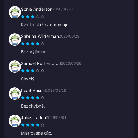
Sonia Anderson
2026/06/28
Kvalita služby ohromuje.
Sabrina Wilderman
2026/06/29
Bez výjimky.
Samuel Rutherford I
2026/06/28
Skvělý.
Pearl Hessel
2026/06/28
Bezchybně.
Julius Larkin
2026/07/01
Mistrovské dílo.