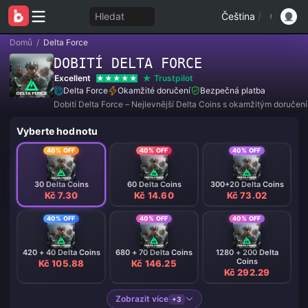
Hledat
Čeština
/
Domů
/
Delta Force
DOBITÍ DELTA FORCE
Excellent
Trustpilot
Delta Force
Okamžité doručení
Bezpečná platba
Dobití Delta Force – Nejlevnější Delta Coins s okamžitým doručen
Vyberte hodnotu
40% OFF
40% OFF
40% OFF
30 Delta Coins
60 Delta Coins
300+20 Delta Coins
Kč 7.30
Kč 14.60
Kč 73.02
40% OFF
40% OFF
40% OFF
420 + 40 Delta Coins
680 + 70 Delta Coins
1280 + 200 Delta
Coins
Kč 105.88
Kč 146.25
Kč 292.29
Zobrazit více
+3