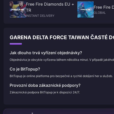
Free Fire Diamonds EU +
Free Fire
TR
GLOBAL
INSTANT DELIVERY
GARENA DELTA FORCE TAIWAN ČASTÉ D
Jak dlouho trvá vyřízení objednávky?
Objednávka je obvykle vyřízena během několika minut. V případě jakého
Co je BitTopup?
BitTopup je online platforma pro bezpečné a rychlé dobíjení her a služeb.
Provozní doba zákaznické podpory?
Zákaznická podpora BitTopup je k dispozici 24/7.