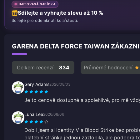
LIMITOVANÁ NABÍDKA
Sdílejte a vyhrajte slevu až 10 %
Sdílejte pro odemknutí kola štěstí.
GARENA DELTA FORCE TAIWAN ZÁKAZNI
Celkem recenzí:
834
Průměrné hodnocení
Gary Adams
2026/08/03
Je to cenově dostupné a spolehlivé, pro mě vž
Luna Lee
2026/08/06
Dobil jsem si Identity V a Blood Strike bez prob
platební stránka jednou zazlobila, ale podpora to