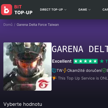
DIRECT TOP-UP
GAME
CA
Domů
/
Garena Delta Force Taiwan
GARENA DEL
Excellent
T
TW
Okamžité doručení
This Top Up Service is ONL
Vyberte hodnotu