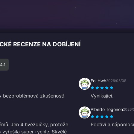
CKÉ RECENZE NA DOBÍJENÍ
4.1
Eoi Hwh
2026/08/05
dy bezproblémová zkušenost!
Vynikající.
Alberto Togonon
2026/
lémů. Jen 4 hvězdičky, protože
Poctiví a nápomocn
 vyřešila super rychle. Skvělé