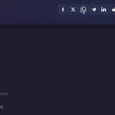
08/06
í.