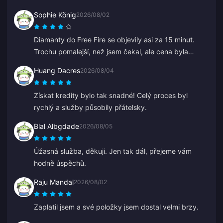
Sophie König
2026/08/02
Diamanty do Free Fire se objevily asi za 15 minut.
Trochu pomalejší, než jsem čekal, ale cena byla
dobrá, takže jsem spokojený.
Huang Dacres
2026/08/04
Získat kredity bylo tak snadné! Celý proces byl
rychlý a služby působily přátelsky.
Blal Albgdade
2026/08/05
Úžasná služba, děkuji. Jen tak dál, přejeme vám
hodně úspěchů.
Raju Mandal
2026/08/02
Zaplatil jsem a své položky jsem dostal velmi brzy.