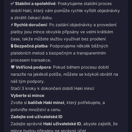
✅ Stabilní a spolehlivé
: Poskytujeme stabilní proces
dobití Haki, který vám pomůže rychle vyřídit objednávky
a zkrátit čekací dobu.
⚡ Rychlé doručení
: Po zadání objednávky a provedení
platby jsou mince obvykle připsány ve velmi krátkém
čase, takže můžete službu využívat bez prodlení.
🔒 Bezpečná platba
: Podporujeme několik běžných
platebních metod s bezpečným a transparentním
procesem transakce.
💬 Vstřícná podpora
: Pokud během procesu dobití
narazíte na jakékoli potíže, můžete se kdykoli obrátit na
náš tým podpory.
Stačí 3 kroky k dokončení dobití Haki mincí
Vyberte si mince
Zvolte si
balíček Haki mincí
, který potřebujete, a
potvrďte množství a cenu.
Zadejte své uživatelské ID
Zadejte správné
Haki uživatelské ID
, abyste zajistili, že
mince budou připsány na správný účet.