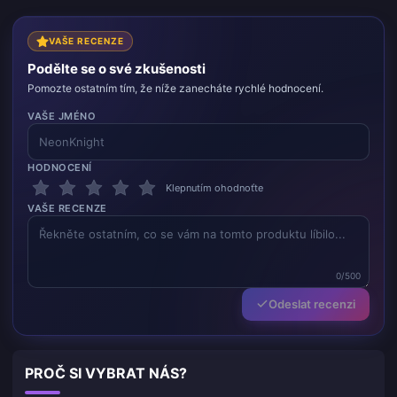
VAŠE RECENZE
Podělte se o své zkušenosti
Pomozte ostatním tím, že níže zanecháte rychlé hodnocení.
VAŠE JMÉNO
HODNOCENÍ
Klepnutím ohodnoťte
VAŠE RECENZE
0/500
Odeslat recenzi
PROČ SI VYBRAT NÁS?