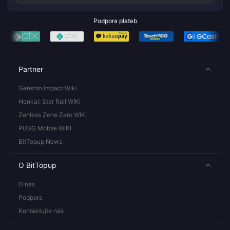
Podpora plateb
Partner
Genshin Impact Wiki
Honkai: Star Rail WIKI
Zenless Zone Zero WIKI
PUBG Mobile WIKI
BitTopup News
O BitTopup
O nás
Podpora
Kontaktujte nás