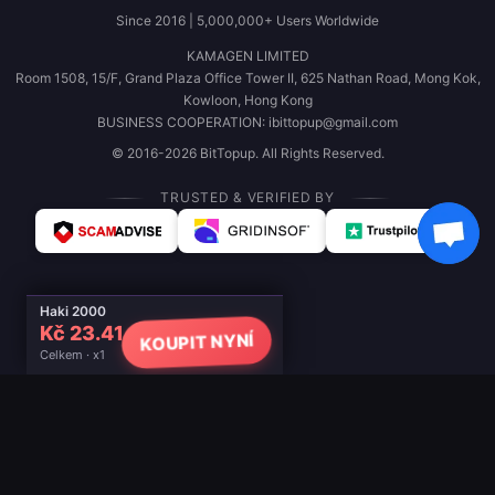
Since 2016 | 5,000,000+ Users Worldwide
KAMAGEN LIMITED
Room 1508, 15/F, Grand Plaza Office Tower II, 625 Nathan Road, Mong Kok,
Kowloon, Hong Kong
BUSINESS COOPERATION: ibittopup@gmail.com
© 2016-2026 BitTopup. All Rights Reserved.
TRUSTED & VERIFIED BY
Haki 2000
Kč 23.41
KOUPIT NYNÍ
Celkem · x1