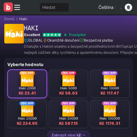
Hledat
Čeština
/
Domů
/
Haki
HAKI
Excellent
Trustpilot
GLOBAL
Okamžité doručení
Bezpečná platba
Chatujte s Hakim snadno a bezpečně prostřednictvím BitTopUp! Uži
nejlepší zážitek díky rychlému a spolehlivému doručení. Připojte 
nyní a získejte exkluzivní nabídky a úžasné slevy! ✨
Vyberte hodnotu
70% OFF
70% OFF
70% OFF
Haki 2000
Haki 5000
Haki 10000
Kč 23.41
Kč 58.63
Kč 117.47
70% OFF
70% OFF
70% OFF
Haki 20000
Haki 50000
Haki 100000
Kč 234.95
Kč 587.15
Kč 1174.31
Zobrazit více
+2