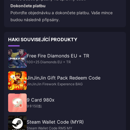
Dokončete platbu
Potvrďte objednávku a dokončete platbu. Vaše mince
budou následně připsány.
HAKI SOUVISEJÍCÍ PRODUKTY
Free Fire Diamonds EU + TR
100+25 Diamonds EU + TR
JinJinJin Gift Pack Redeem Code
JinJinJin Firework Experence BAG
9 Card 980x
9卡150點
Steam Wallet Code (MYR)
Steam Wallet Code RM5 MY