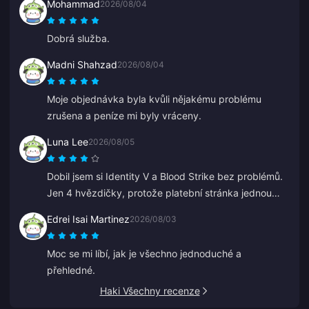
Mohammad
2026/08/04
Dobrá služba.
Madni Shahzad
2026/08/04
Moje objednávka byla kvůli nějakému problému
zrušena a peníze mi byly vráceny.
Luna Lee
2026/08/05
Dobil jsem si Identity V a Blood Strike bez problémů.
Jen 4 hvězdičky, protože platební stránka jednou
zazlobila, ale podpora to vyřešila super rychle.
Edrei Isai Martinez
2026/08/03
Skvělé ceny a výběr her!
Moc se mi líbí, jak je všechno jednoduché a
přehledné.
Haki Všechny recenze