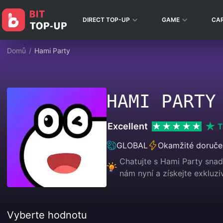
DIRECT TOP-UP
GAME
CA
Domů
/
Hami Party
HAMI PARTY
Excellent
T
GLOBAL
Okamžité doruče
Chatujte s Hami Party snadn
nám nyní a získejte exkluzi
Vyberte hodnotu