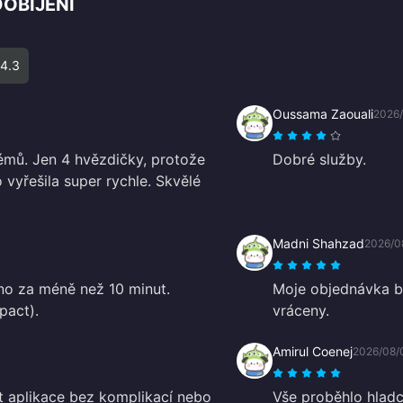
OBÍJENÍ
4.3
Oussama Zaouali
2026
lémů. Jen 4 hvězdičky, protože
Dobré služby.
 vyřešila super rychle. Skvělé
Madni Shahzad
2026/0
no za méně než 10 minut.
Moje objednávka by
pact).
vráceny.
Amirul Coenej
2026/08/
ít aplikace bez komplikací nebo
Vše proběhlo hladc