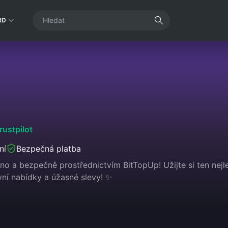
RD
rustpilot
ní
Bezpečná platba
o a bezpečně prostřednictvím BitTopUp! Užijte si ten nejle
vní nabídky a úžasné slevy! ✨