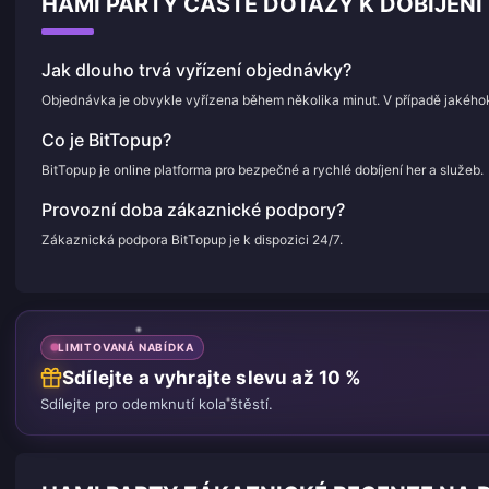
HAMI PARTY ČASTÉ DOTAZY K DOBÍJENÍ
Jak dlouho trvá vyřízení objednávky?
Objednávka je obvykle vyřízena během několika minut. V případě jakého
Co je BitTopup?
BitTopup je online platforma pro bezpečné a rychlé dobíjení her a služeb.
Provozní doba zákaznické podpory?
Zákaznická podpora BitTopup je k dispozici 24/7.
LIMITOVANÁ NABÍDKA
Sdílejte a vyhrajte slevu až 10 %
Sdílejte pro odemknutí kola štěstí.