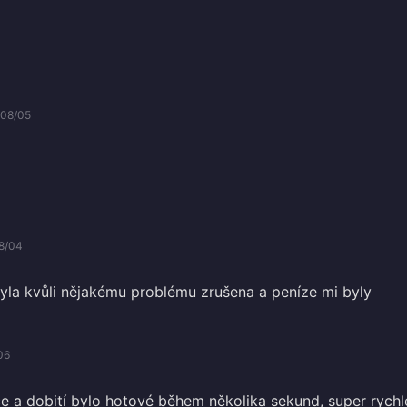
/08/05
8/04
la kvůli nějakému problému zrušena a peníze mi byly
06
e a dobití bylo hotové během několika sekund, super rychl