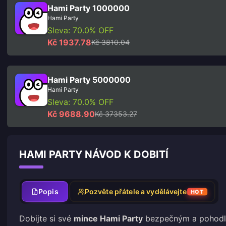
Hami Party 1000000
Hami Party
Sleva: 70.0% OFF
Kč 1937.78
Kč 3810.04
Hami Party 5000000
Hami Party
Sleva: 70.0% OFF
Kč 9688.90
Kč 37353.27
HAMI PARTY NÁVOD K DOBITÍ
Popis
Pozvěte přátele a vydělávejte
HOT
Dobijte si své
mince Hami Party
bezpečným a pohodln