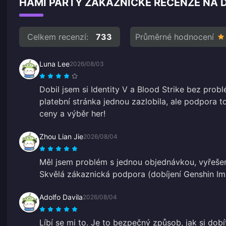
HAMI PARTY ZÁKAZNICKÉ RECENZE NA D
Celkem recenzí:
733
Průměrné hodnocení
Luna Lee
2026/08/03
Dobil jsem si Identity V a Blood Strike bez prob
platební stránka jednou zazlobila, ale podpora to
ceny a výběr her!
Zhou Lian Jie
2026/08/04
Měl jsem problém s jednou objednávkou, vyřeše
Skvělá zákaznická podpora (dobíjení Genshin Im
Adolfo Davila
2026/08/04
Líbí se mi to. Je to bezpečný způsob, jak si dob