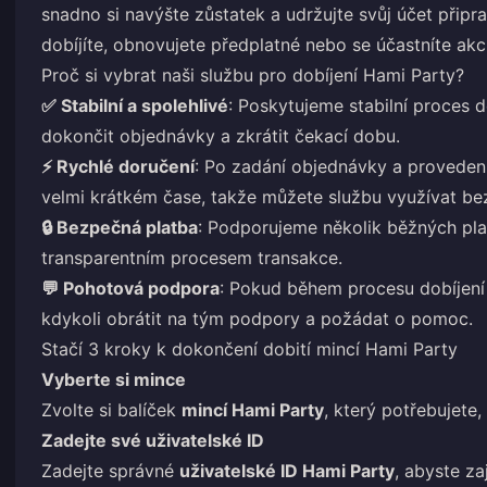
snadno si navýšte zůstatek a udržujte svůj účet připr
dobíjíte, obnovujete předplatné nebo se účastníte akc
Proč si vybrat naši službu pro dobíjení Hami Party?
✅ Stabilní a spolehlivé
: Poskytujeme stabilní proces 
dokončit objednávky a zkrátit čekací dobu.
⚡ Rychlé doručení
: Po zadání objednávky a provedení
velmi krátkém čase, takže můžete službu využívat bez
🔒 Bezpečná platba
: Podporujeme několik běžných pl
transparentním procesem transakce.
💬 Pohotová podpora
: Pokud během procesu dobíjení 
kdykoli obrátit na tým podpory a požádat o pomoc.
Stačí 3 kroky k dokončení dobití mincí Hami Party
Vyberte si mince
Zvolte si balíček
mincí Hami Party
, který potřebujete
Zadejte své uživatelské ID
Zadejte správné
uživatelské ID Hami Party
, abyste za