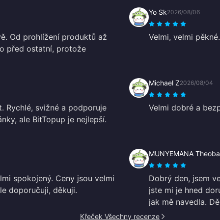
Yo Sk
2026/08/06
vě. Od prohlížení produktů až
Velmi, velmi pěkné.
ko před ostatní, protože
Michael Z
2026/08/04
t. Rychlé, svižné a podporuje
Velmi dobré a bez
nky, ale BitTopup je nejlepší.
MUNYEMANA Theoba
elmi spokojený. Ceny jsou velmi
Dobrý den, jsem ve
e doporučuji, děkuji.
jste mi je hned dor
jak mě navedla. Děk
Křeček Všechny recenze