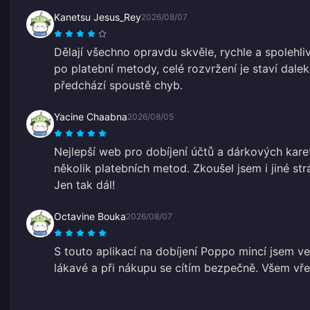
Kanetsu Jesus_Rey
2026/08/07
Dělají všechno opravdu skvěle, rychle a spolehli
po platební metody, celé rozvržení je staví dale
předchází spoustě chyb.
Yacine Chaabna
2026/08/05
Nejlepší web pro dobíjení účtů a dárkových kare
několik platebních metod. Zkoušel jsem i jiné strá
Jen tak dál!
Octavine Bouka
2026/08/07
S touto aplikací na dobíjení Poppo mincí jsem v
lákavé a při nákupu se cítím bezpečně. Všem vřel