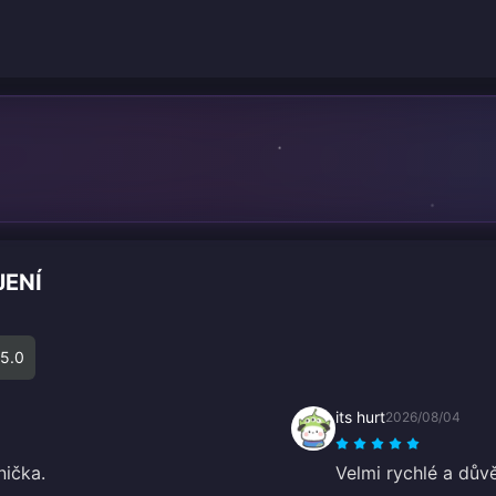
JENÍ
5.0
its hurt
2026/08/04
nička.
Velmi rychlé a dův