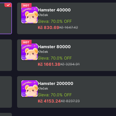
HOT
Hamster 40000
Křeček
Sleva: 70.0% OFF
Kč 830.69
Kč 1647.42
HOT
Hamster 80000
Křeček
Sleva: 70.0% OFF
Kč 1661.38
Kč 3294.91
Hamster 200000
Křeček
Sleva: 70.0% OFF
Kč 4153.24
Kč 8237.23