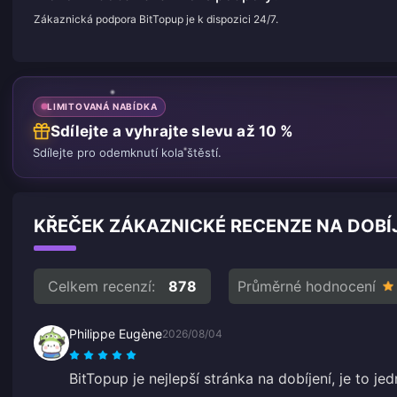
Zákaznická podpora BitTopup je k dispozici 24/7.
LIMITOVANÁ NABÍDKA
Sdílejte a vyhrajte slevu až 10 %
Sdílejte pro odemknutí kola štěstí.
KŘEČEK ZÁKAZNICKÉ RECENZE NA DOBÍ
Celkem recenzí:
878
Průměrné hodnocení
Philippe Eugène
2026/08/04
BitTopup je nejlepší stránka na dobíjení, je to jed