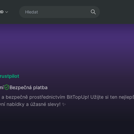
RD
rustpilot
ní
Bezpečná platba
a bezpečně prostřednictvím BitTopUp! Užijte si ten nejlepší
vní nabídky a úžasné slevy! ✨