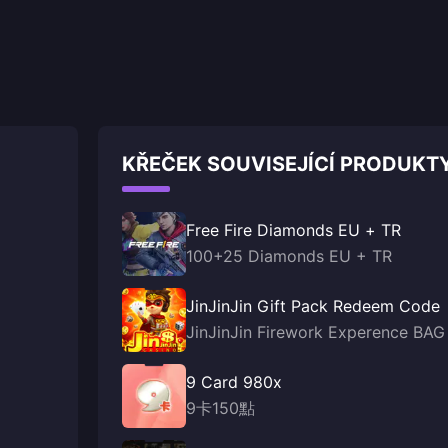
KŘEČEK SOUVISEJÍCÍ PRODUKT
Free Fire Diamonds EU + TR
100+25 Diamonds EU + TR
JinJinJin Gift Pack Redeem Code
JinJinJin Firework Experence BAG
9 Card 980x
9卡150點