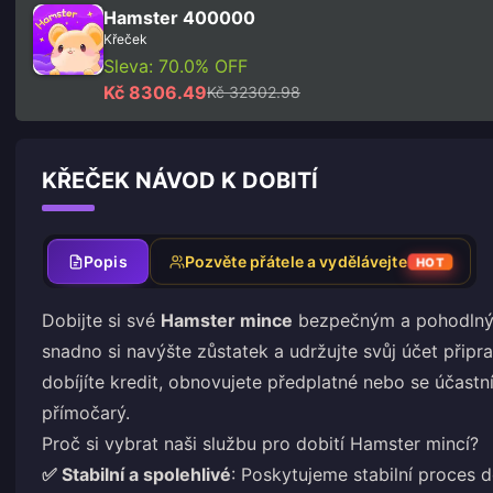
Hamster 400000
Křeček
Sleva: 70.0% OFF
Kč 8306.49
Kč 32302.98
KŘEČEK NÁVOD K DOBITÍ
Popis
Pozvěte přátele a vydělávejte
HOT
Dobijte si své
Hamster mince
bezpečným a pohodlným
snadno si navýšte zůstatek a udržujte svůj účet připr
dobíjíte kredit, obnovujete předplatné nebo se účastn
přímočarý.
Proč si vybrat naši službu pro dobití Hamster mincí?
✅ Stabilní a spolehlivé
: Poskytujeme stabilní proces 