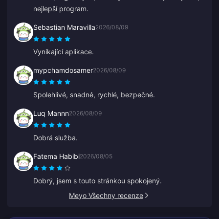
nejlepší program.
Sebastian Maravilla
2026/08/09
Vynikající aplikace.
mypchamdosamer
2026/08/09
Spolehlivé, snadné, rychlé, bezpečné.
Luq Mannn
2026/08/09
Dobrá služba.
Fatema Habibi
2026/08/05
Dobrý, jsem s touto stránkou spokojený.
Meyo Všechny recenze