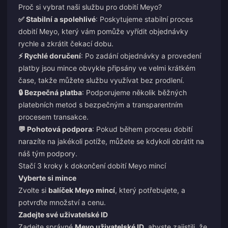
Proč si vybrat naši službu pro dobití Meyo?
✅ Stabilní a spolehlivé
: Poskytujeme stabilní proces
dobití Meyo, který vám pomůže vyřídit objednávky
rychle a zkrátit čekací dobu.
⚡ Rychlé doručení
: Po zadání objednávky a provedení
platby jsou mince obvykle připsány ve velmi krátkém
čase, takže můžete službu využívat bez prodlení.
🔒 Bezpečná platba
: Podporujeme několik běžných
platebních metod s bezpečným a transparentním
procesem transakce.
💬 Pohotová podpora
: Pokud během procesu dobití
narazíte na jakékoli potíže, můžete se kdykoli obrátit na
náš tým podpory.
Stačí 3 kroky k dokončení dobití Meyo mincí
Vyberte si mince
Zvolte si
balíček Meyo mincí
, který potřebujete, a
potvrďte množství a cenu.
Zadejte své uživatelské ID
Zadejte správné
Meyo uživatelské ID
, abyste zajistili, že