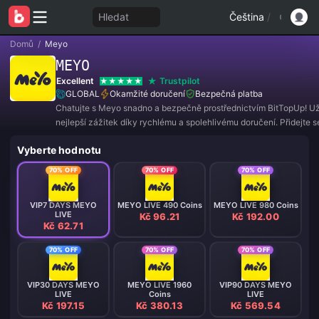
Hledat
Čeština
/
Domů
/
Meyo
MEYO
Excellent
Trustpilot
GLOBAL
Okamžité doručení
Bezpečná platba
Chatujte s Meyo snadno a bezpečně prostřednictvím BitTopUp! Užij
nejlepší zážitek díky rychlému a spolehlivému doručení. Přidejte 
ještě dnes a získejte exkluzivní nabídky a úžasné slevy! ✨
Vyberte hodnotu
70% OFF
70% OFF
70% OFF
VIP7 DAYS MEYO
MEYO LIVE 490 Coins
MEYO LIVE 980 Coins
LIVE
Kč 96.21
Kč 192.00
Kč 62.71
70% OFF
70% OFF
70% OFF
VIP30 DAYS MEYO
MEYO LIVE 1960
VIP90 DAYS MEYO
LIVE
Coins
LIVE
Kč 197.15
Kč 380.13
Kč 569.54