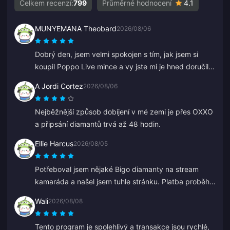
Celkem recenzí:
799
Průměrné hodnocení
4.1
MUNYEMANA Theobard
2026/08/06
Dobrý den, jsem velmi spokojen s tím, jak jsem si
koupil Poppo Live mince a vy jste mi je hned doručili
na můj Binance účet. Jsem spokojen s vaší aplikací a
A Jordi Cortez
2026/08/06
tím, jak mě navedla. Děkuji, jen tak dál.
Nejběžnější způsob dobíjení v mé zemi je přes OXXO
a připsání diamantů trvá až 48 hodin.
Ellie Harcus
2026/08/05
Potřeboval jsem nějaké Bigo diamanty na stream
kamaráda a našel jsem tuhle stránku. Platba proběhla
hladce a diamanty se hned objevily.
Wali
2026/08/08
Tento program je spolehlivý a transakce jsou rychlé,