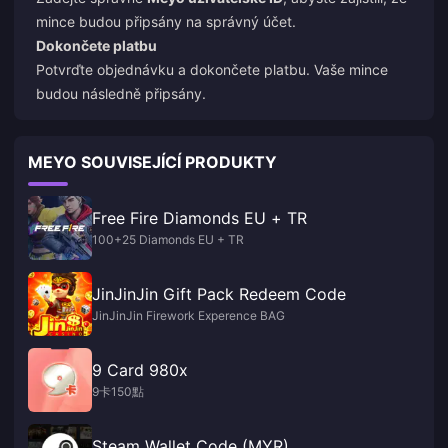
mince budou připsány na správný účet.
Dokončete platbu
Potvrďte objednávku a dokončete platbu. Vaše mince
budou následně připsány.
MEYO SOUVISEJÍCÍ PRODUKTY
Free Fire Diamonds EU + TR
100+25 Diamonds EU + TR
JinJinJin Gift Pack Redeem Code
JinJinJin Firework Experence BAG
9 Card 980x
9卡150點
Steam Wallet Code (MYR)