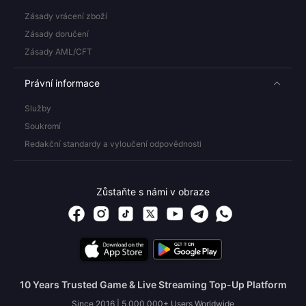
Zásady vrácení zboží
Zásady doručení
Zásady AML/CFT
Právní informace
Služby
Soukromí
Redakční standardy a vyloučení odpovědnosti
Zůstaňte s námi v obraze
10 Years Trusted Game & Live Streaming Top-Up Platform
Since 2016 | 5,000,000+ Users Worldwide