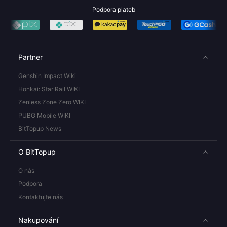
Podpora plateb
Partner
Genshin Impact Wiki
Honkai: Star Rail WIKI
Zenless Zone Zero WIKI
PUBG Mobile WIKI
BitTopup News
O BitTopup
O nás
Podpora
Kontaktujte nás
Nakupování