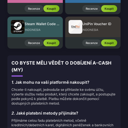
Recenze
Koupit
Recenze
Koupit
Steam Wallet Code (IDR)
UniPin Voucher ID
INDONESIA
INDONESIA
Recenze
Koupit
Recenze
Koupit
CO BYSTE MĚLI VĚDĚT O DOBÍJENÍ A-CASH
(MY)
1.
Jak mohu na vaší platformě nakoupit?
Chcete-li nakoupit, jednoduše se přihlaste ke svému účtu,
vyberte službu nebo produkt, který chcete zakoupit, a postupujte
podle pokynů k platbě. Platbu můžete dokončit pomocí
dostupných platebních metod.
2.
Jaké platební metody přijímáte?
Přijímáme celou řadu platebních metod, včetně
kreditních/debetních karet, digitálních peněženek a bankovních