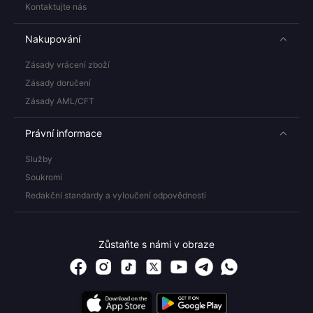
Kontaktujte nás
Nakupování
Zásady vrácení zboží
Zásady doručení
Zásady AML/CFT
Právní informace
Služby
Soukromí
Redakční standardy a vyloučení odpovědnosti
Zůstaňte s námi v obraze