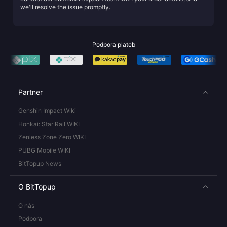
we'll resolve the issue promptly.
Podpora plateb
Partner
Genshin Impact Wiki
Honkai: Star Rail WIKI
Zenless Zone Zero WIKI
PUBG Mobile WIKI
BitTopup News
O BitTopup
O nás
Podpora