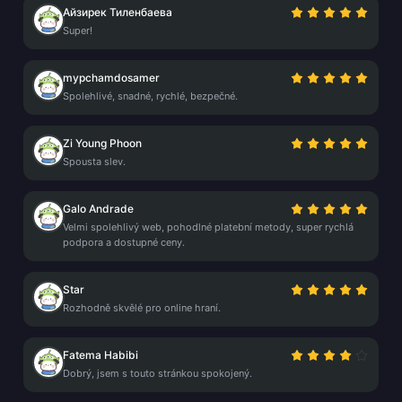
Айзирек Тиленбаева
Super!
mypchamdosamer
Spolehlivé, snadné, rychlé, bezpečné.
Zi Young Phoon
Spousta slev.
Galo Andrade
Velmi spolehlivý web, pohodlné platební metody, super rychlá
podpora a dostupné ceny.
Star
Rozhodně skvělé pro online hraní.
Fatema Habibi
Dobrý, jsem s touto stránkou spokojený.