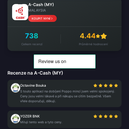
A-Cash (MY)
MALAYSIA
KOUPIT NYNÍ
738
4.44
Celkem recenzí
Průměrné hodnocení
Recenze na A-Cash (MY)
Octavine Bouka
S touto aplikací na dobíjení Poppo mincí jsem velmi spokojený.
Ceny jsou velmi lákavé a při nákupu se cítím bezpečně. Všem
vřele doporučuji, děkuji.
YOZER BNK
Miluji tento web a tyto ceny.