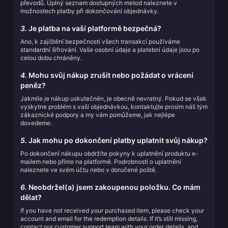
převodů. Úplný seznam dostupných metod naleznete v
možnostech platby při dokončování objednávky.
3.
Je platba na vaší platformě bezpečná?
Ano, k zajištění bezpečnosti všech transakcí používáme
standardní šifrování. Vaše osobní údaje a platební údaje jsou po
celou dobu chráněny.
4.
Mohu svůj nákup zrušit nebo požádat o vrácení
peněz?
Jakmile je nákup uskutečněn, je obecně nevratný. Pokud se však
vyskytne problém s vaší objednávkou, kontaktujte prosím náš tým
zákaznické podpory a my vám pomůžeme, jak nejlépe
dovedeme.
5.
Jak mohu po dokončení platby uplatnit svůj nákup?
Po dokončení nákupu obdržíte pokyny k uplatnění produktu e-
mailem nebo přímo na platformě. Podrobnosti o uplatnění
naleznete ve svém účtu nebo v doručené poště.
6.
Neobdržel(a) jsem zakoupenou položku. Co mám
dělat?
If you have not received your purchased item, please check your
account and email for the redemption details. If it’s still missing,
contact our customer support team with your order details, and