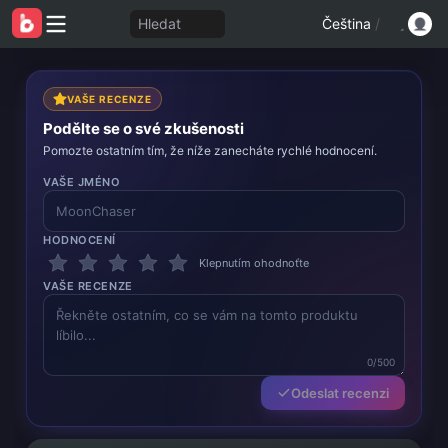
Hledat
Čeština
/
VAŠE RECENZE
Podělte se o své zkušenosti
Pomozte ostatním tím, že níže zanecháte rychlé hodnocení.
VAŠE JMÉNO
HODNOCENÍ
Klepnutím ohodnoťte
VAŠE RECENZE
0/500
Odeslat recenzi