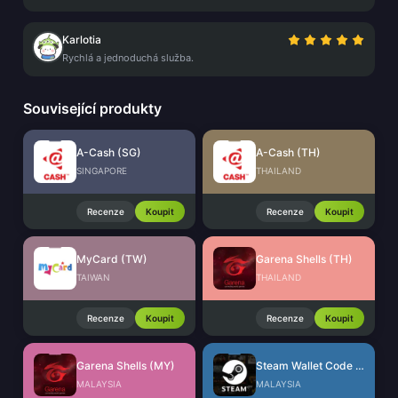
Karlotia
Rychlá a jednoduchá služba.
Související produkty
A-Cash (SG)
A-Cash (TH)
SINGAPORE
THAILAND
Recenze
Koupit
Recenze
Koupit
MyCard (TW)
Garena Shells (TH)
TAIWAN
THAILAND
Recenze
Koupit
Recenze
Koupit
Garena Shells (MY)
Steam Wallet Code (MYR)
MALAYSIA
MALAYSIA