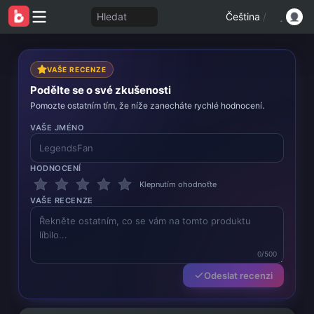
Hledat
Čeština
/
VAŠE RECENZE
Podělte se o své zkušenosti
Pomozte ostatním tím, že níže zanecháte rychlé hodnocení.
VAŠE JMÉNO
HODNOCENÍ
Klepnutím ohodnoťte
VAŠE RECENZE
0/500
Odeslat recenzi