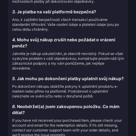
možnostech platby při dokončování objednávky.
3.
Je platba na vaší platformě bezpečná?
Ano, k zajištění bezpečnosti všech transakcí používáme
standardní šifrování. Vaše osobní údaje a platební údaje jsou po
celou dobu chráněny.
4.
Mohu svůj nákup zrušit nebo požádat o vrácení
peněz?
Jakmile je nákup uskutečněn, je obecně nevratný. Pokud se však
vyskytne problém s vaší objednávkou, kontaktujte prosím náš tým
zákaznické podpory a my vám pomůžeme, jak nejlépe
dovedeme.
5.
Jak mohu po dokončení platby uplatnit svůj nákup?
Po dokončení nákupu obdržíte pokyny k uplatnění produktu e-
mailem nebo přímo na platformě. Podrobnosti o uplatnění
naleznete ve svém účtu nebo v doručené poště.
6.
Neobdržel(a) jsem zakoupenou položku. Co mám
dělat?
If you have not received your purchased item, please check your
account and email for the redemption details. If it’s still missing,
contact our customer support team with your order details, and
we'll resolve the issue promptly.