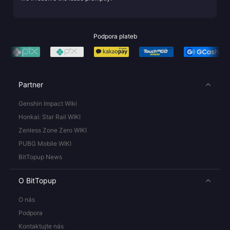
Podpora plateb
Partner
Genshin Impact Wiki
Honkai: Star Rail WIKI
Zenless Zone Zero WIKI
PUBG Mobile WIKI
BitTopup News
O BitTopup
O nás
Podpora
Kontaktujte nás