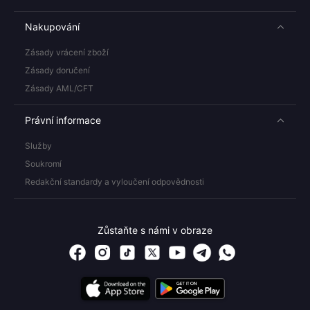
Nakupování
Zásady vrácení zboží
Zásady doručení
Zásady AML/CFT
Právní informace
Služby
Soukromí
Redakční standardy a vyloučení odpovědnosti
Zůstaňte s námi v obraze