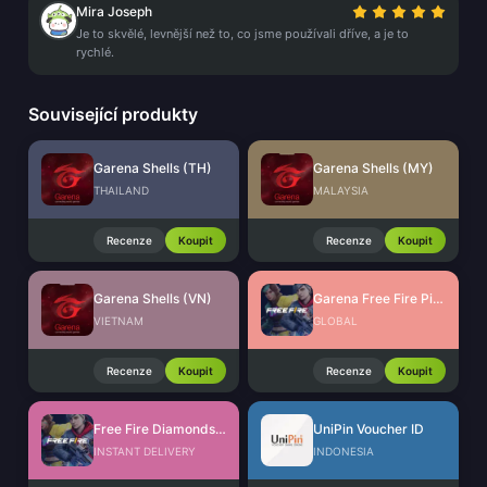
Mira Joseph
Je to skvělé, levnější než to, co jsme používali dříve, a je to
rychlé.
Související produkty
Garena Shells (TH)
Garena Shells (MY)
THAILAND
MALAYSIA
Recenze
Koupit
Recenze
Koupit
Garena Shells (VN)
Garena Free Fire Pins Global
VIETNAM
GLOBAL
Recenze
Koupit
Recenze
Koupit
Free Fire Diamonds EU + TR
UniPin Voucher ID
INSTANT DELIVERY
INDONESIA