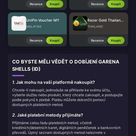
Recenze
Koupit
Recenze
Koupit
UniPin Voucher MY
Razer Gold Thailand (THB)
MALAYSIA
THAILAND
Recenze
Koupit
Recenze
Koupit
CO BYSTE MĚLI VĚDĚT O DOBÍJENÍ GARENA
SHELLS (ID)
1.
Jak mohu na vaší platformě nakoupit?
Chcete-li nakoupit, jednoduše se přihlaste ke svému účtu,
vyberte službu nebo produkt, který chcete zakoupit, a postupujte
podle pokynů k platbě. Platbu můžete dokončit pomocí
dostupných platebních metod.
2.
Jaké platební metody přijímáte?
Přijímáme celou řadu platebních metod, včetně
kreditních/debetních karet, digitálních peněženek a bankovních
převodů. Úplný seznam dostupných metod naleznete v