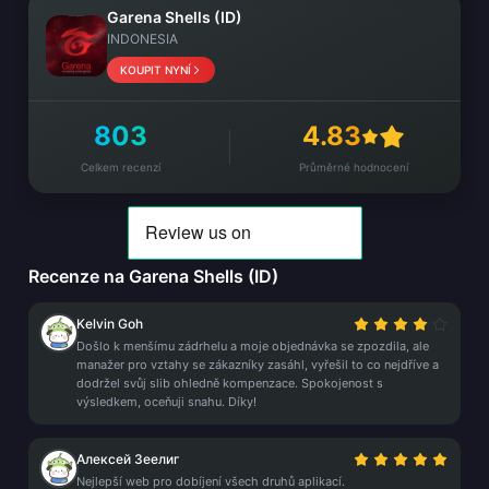
Garena Shells (ID)
INDONESIA
KOUPIT NYNÍ
803
4.83
Celkem recenzí
Průměrné hodnocení
Recenze na Garena Shells (ID)
Kelvin Goh
Došlo k menšímu zádrhelu a moje objednávka se zpozdila, ale
manažer pro vztahy se zákazníky zasáhl, vyřešil to co nejdříve a
dodržel svůj slib ohledně kompenzace. Spokojenost s
výsledkem, oceňuji snahu. Díky!
Алексей Зеелиг
Nejlepší web pro dobíjení všech druhů aplikací.