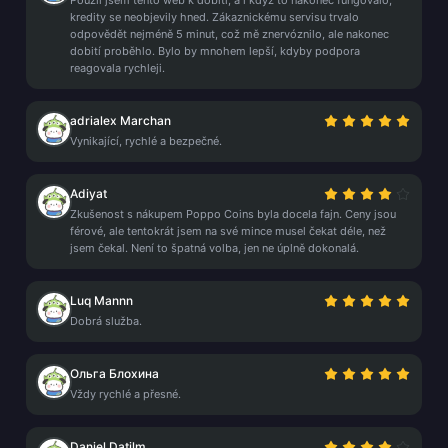
Použil jsem tento web k dobití, a i když to nakonec fungovalo,
kredity se neobjevily hned. Zákaznickému servisu trvalo
odpovědět nejméně 5 minut, což mě znervóznilo, ale nakonec
dobití proběhlo. Bylo by mnohem lepší, kdyby podpora
reagovala rychleji.
adrialex Marchan
Vynikající, rychlé a bezpečné.
Adiyat
Zkušenost s nákupem Poppo Coins byla docela fajn. Ceny jsou
férové, ale tentokrát jsem na své mince musel čekat déle, než
jsem čekal. Není to špatná volba, jen ne úplně dokonalá.
Luq Mannn
Dobrá služba.
Ольга Блохина
Vždy rychlé a přesné.
Daniel Datilm