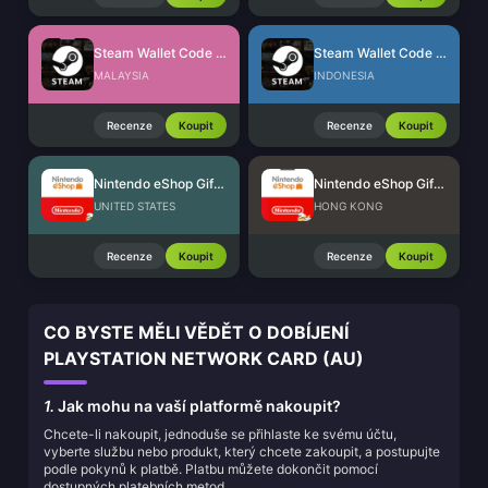
Steam Wallet Code (MYR)
Steam Wallet Code (IDR)
MALAYSIA
INDONESIA
Recenze
Koupit
Recenze
Koupit
Nintendo eShop Gift Card (US)
Nintendo eShop Gift Card (HK)
UNITED STATES
HONG KONG
Recenze
Koupit
Recenze
Koupit
CO BYSTE MĚLI VĚDĚT O DOBÍJENÍ
PLAYSTATION NETWORK CARD (AU)
1.
Jak mohu na vaší platformě nakoupit?
Chcete-li nakoupit, jednoduše se přihlaste ke svému účtu,
vyberte službu nebo produkt, který chcete zakoupit, a postupujte
podle pokynů k platbě. Platbu můžete dokončit pomocí
dostupných platebních metod.