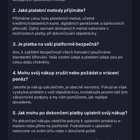
2.
Jaké platební metody přijímáte?
Přijímáme celou řadu platebních metod, včetně
kreditních/debetních karet, digitálních peněženek a bankovních
převodů. Úplný seznam dostupných metod naleznete v
možnostech platby při dokončování objednávky.
3.
Je platba na vaší platformě bezpečná?
Ano, k zajištění bezpečnosti všech transakcí používáme
standardní šifrování. Vaše osobní údaje a platební údaje jsou po
celou dobu chráněny.
4.
Mohu svůj nákup zrušit nebo požádat o vrácení
peněz?
Jakmile je nákup uskutečněn, je obecně nevratný. Pokud se však
vyskytne problém s vaší objednávkou, kontaktujte prosím náš tým
zákaznické podpory a my vám pomůžeme, jak nejlépe
dovedeme.
5.
Jak mohu po dokončení platby uplatnit svůj nákup?
Po dokončení nákupu obdržíte pokyny k uplatnění produktu e-
mailem nebo přímo na platformě. Podrobnosti o uplatnění
naleznete ve svém účtu nebo v doručené poště.