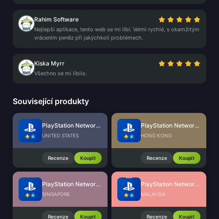
Rahim Software
Nejlepší aplikace, tento web se mi líbí. Velmi rychlé, s okamžitým
vrácením peněz při jakýchkoli problémech.
Kiska Myrr
Všechno se mi líbilo.
Související produkty
PlayStation Network Card (US)
PlayStation Network Card (HK)
UNITED STATES
HONG KONG
Recenze
Koupit
Recenze
Koupit
PlayStation Network Card (SG)
PlayStation Network Card (MY)
SINGAPORE
MALAYSIA
Recenze
Koupit
Recenze
Koupit