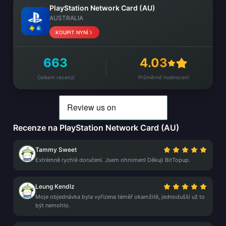
PlayStation Network Card (AU)
AUSTRALIA
KOUPIT NYNÍ
663
4.03
Celkem recenzí
Průměrné hodnocení
Recenze na PlayStation Network Card (AU)
Tammy Sweet
Extrémně rychlé doručení. Jsem ohromen! Děkuji BitTopup.
Leung Kendlz
Moje objednávka byla vyřízena téměř okamžitě, jednodušší už to
být nemohlo.