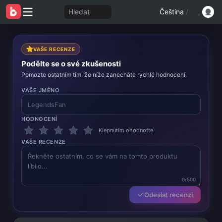
Hledat
Čeština
/
VAŠE RECENZE
Podělte se o své zkušenosti
Pomozte ostatním tím, že níže zanecháte rychlé hodnocení.
VAŠE JMÉNO
HODNOCENÍ
Klepnutím ohodnoťte
VAŠE RECENZE
0/500
Odeslat recenzi