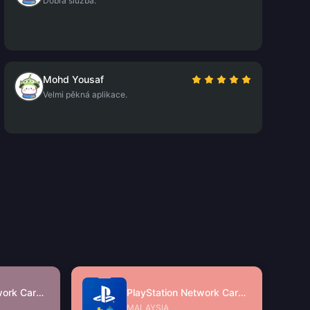
Dobrá služba.
Mohd Yousaf
Velmi pěkná aplikace.
PlayStation Network Card (SG)
PlayStation Network Card (MY)
MALAYSIA