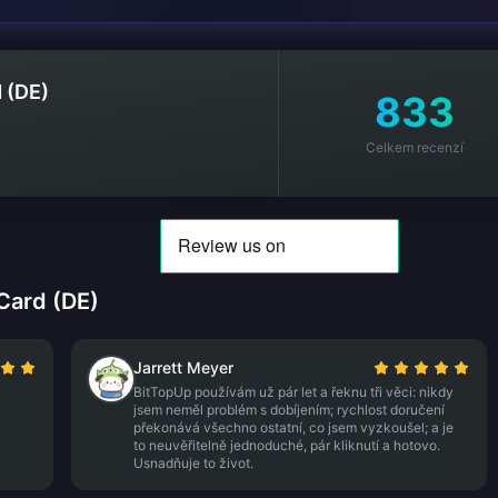
 (DE)
833
Celkem recenzí
Card (DE)
Jarrett Meyer
BitTopUp používám už pár let a řeknu tři věci: nikdy
jsem neměl problém s dobíjením; rychlost doručení
překonává všechno ostatní, co jsem vyzkoušel; a je
to neuvěřitelně jednoduché, pár kliknutí a hotovo.
Usnadňuje to život.