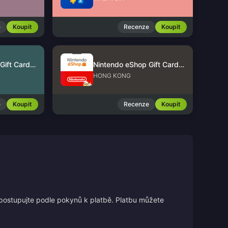
e
Koupit
Recenze
Koupit
Nintendo eShop Gift Card (US)
Nintendo eShop Gift Card (HK)
HONG KONG
e
Koupit
Recenze
Koupit
 postupujte podle pokynů k platbě. Platbu můžete