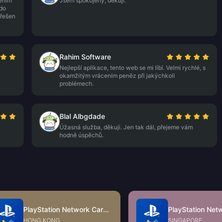
něním
Jsem spokojený, děkuji.
 do
yřešen
Rahim Software
Nejlepší aplikace, tento web se mi líbí. Velmi rychlé, s
okamžitým vrácením peněz při jakýchkoli
problémech.
Blal Albgdade
Úžasná služba, děkuji. Jen tak dál, přejeme vám
hodně úspěchů.
PlayStation Network Card (HK)
HONG KONG
SINGAPORE