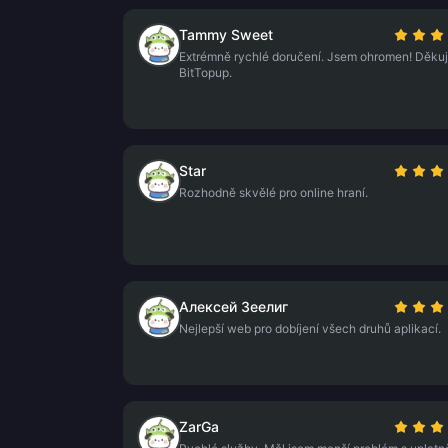
Tammy Sweet
Extrémně rychlé doručení. Jsem ohromen! Děkuj
BitTopup.
Star
Rozhodně skvělé pro online hraní.
Алексей Зеелиг
Nejlepší web pro dobíjení všech druhů aplikací.
ZarGa