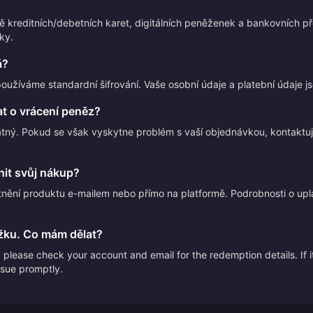
ně kreditních/debetních karet, digitálních peněženek a bankovních
ky.
á?
používáme standardní šifrování. Vaše osobní údaje a platební údaje 
t o vrácení peněz?
atný. Pokud se však vyskytne problém s vaší objednávkou, kontakt
it svůj nákup?
nění produktu e-mailem nebo přímo na platformě. Podrobnosti o upl
žku. Co mám dělat?
please check your account and email for the redemption details. If it
issue promptly.