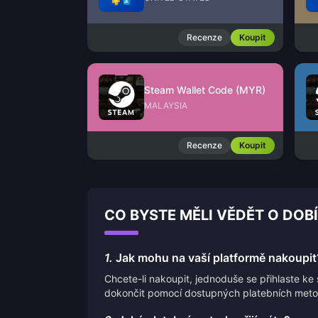
Recenze
Koupit
Steam Wallet Code (MYR)
MALAYSIA
Recenze
Koupit
CO BYSTE MĚLI VĚDĚT O DOB
1.
Jak mohu na vaší platformě nakoupit
Chcete-li nakoupit, jednoduše se přihlaste k
dokončit pomocí dostupných platebních meto