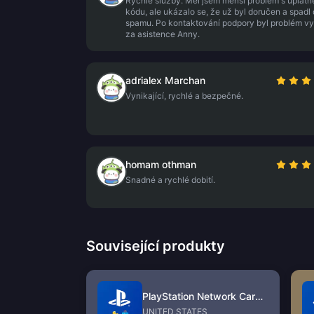
Rychlé služby. Měl jsem menší problém s uplat
kódu, ale ukázalo se, že už byl doručen a spadl
spamu. Po kontaktování podpory byl problém v
za asistence Anny.
adrialex Marchan
Vynikající, rychlé a bezpečné.
homam othman
Snadné a rychlé dobití.
Související produkty
PlayStation Network Card (US)
UNITED STATES