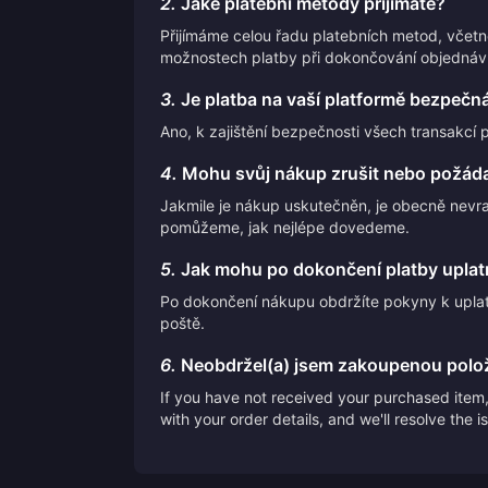
2.
Jaké platební metody přijímáte?
Přijímáme celou řadu platebních metod, včet
možnostech platby při dokončování objednáv
3.
Je platba na vaší platformě bezpečn
Ano, k zajištění bezpečnosti všech transakcí 
4.
Mohu svůj nákup zrušit nebo požáda
Jakmile je nákup uskutečněn, je obecně nevr
pomůžeme, jak nejlépe dovedeme.
5.
Jak mohu po dokončení platby uplatn
Po dokončení nákupu obdržíte pokyny k uplat
poště.
6.
Neobdržel(a) jsem zakoupenou polo
If you have not received your purchased item, 
with your order details, and we'll resolve the 