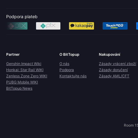
Podpora plateb
Partner
O BitTopup
Nakupování
Genshin Impact Wiki
O nás
Zásady vrácení zboží
Honkai: Star Rail WIKI
Podpora
Zásady doručení
Zenless Zone Zero WIKI
Kontaktujte nás
Zásady AML/CFT
PUBG Mobile WIKI
BitTopup News
Room 15