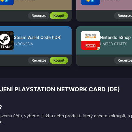
Recenze
Koupit
Recenz
Steam Wallet Code (IDR)
INDONESIA
UNITED STATES
Recenze
Koupit
Recenz
ÍJENÍ PLAYSTATION NETWORK CARD (DE)
?
e svému účtu, vyberte službu nebo produkt, který chcete zakoupit, a
d.