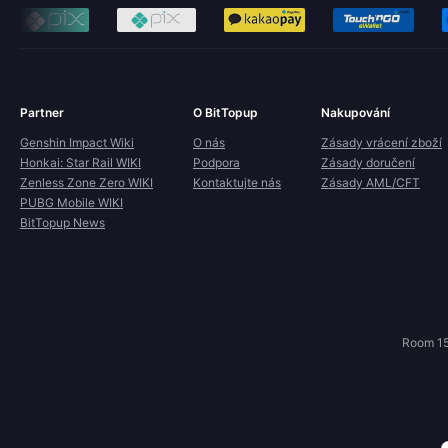
Partner
O BitTopup
Nakupování
Genshin Impact Wiki
O nás
Zásady vrácení zboží
Honkai: Star Rail WIKI
Podpora
Zásady doručení
Zenless Zone Zero WIKI
Kontaktujte nás
Zásady AML/CFT
PUBG Mobile WIKI
BitTopup News
Room 15