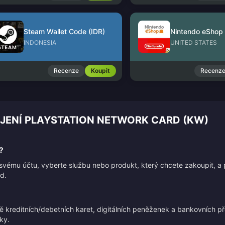
Steam Wallet Code (IDR)
INDONESIA
UNITED STATES
Recenze
Koupit
Recenz
ÍJENÍ PLAYSTATION NETWORK CARD (KW)
?
e svému účtu, vyberte službu nebo produkt, který chcete zakoupit, a
d.
ně kreditních/debetních karet, digitálních peněženek a bankovních
ky.