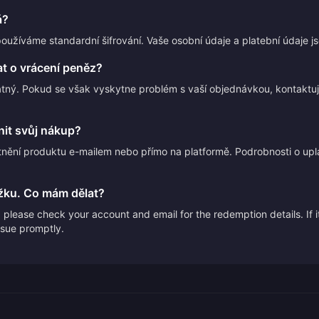
á?
používáme standardní šifrování. Vaše osobní údaje a platební údaje 
t o vrácení peněz?
atný. Pokud se však vyskytne problém s vaší objednávkou, kontakt
it svůj nákup?
nění produktu e-mailem nebo přímo na platformě. Podrobnosti o upl
žku. Co mám dělat?
please check your account and email for the redemption details. If it
issue promptly.