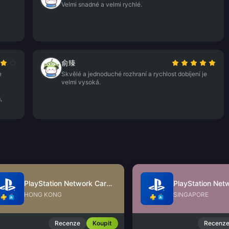
Velmi snadné a velmi rychlé.
俞臻
e
Skvělé a jednoduché rozhraní a rychlost dobíjení je
velmi vysoká.
,
PlayStation Network Card (HK)
HONG KONG
SINGAPORE
Recenze
Koupit
Recenz