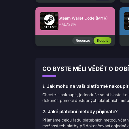
Steam Wallet Code (MYR)
MALAYSIA
Recenze
Koupit
CO BYSTE MĚLI VĚDĚT O DOB
1.
Jak mohu na vaší platformě nakoupit
Chcete-li nakoupit, jednoduše se přihlaste k
dokončit pomocí dostupných platebních meto
2.
Jaké platební metody přijímáte?
Přijímáme celou řadu platebních metod, včet
možnostech platby při dokončování objednáv