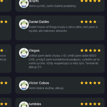
泰瑞鸭
Velmi rychlé, zatím žádné problémy.
Daniel Datilm
Dobití Honor of Kings trvalo o něco déle, než jsem si
myslel, ale nakonec dorazilo.
Viegas
nvice
Udělal jsem další chybu v ID; chtěl jsem dobít BIGO
ní je
LIVE, a když jsem kontaktoval podporu, vyřešilo se to
velmi rychle. Vždy respektující a milý tým. Tentokrát
děkuji ZY.
Victor Cobos
Velmi dobrá služba, děkuji.
tumbles