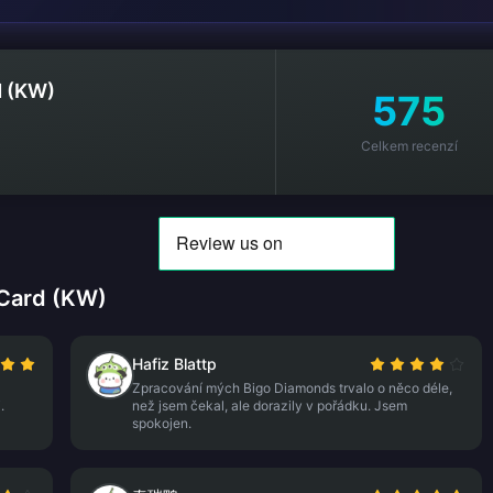
d (KW)
575
Celkem recenzí
 Card (KW)
Hafiz Blattp
Zpracování mých Bigo Diamonds trvalo o něco déle,
.
než jsem čekal, ale dorazily v pořádku. Jsem
spokojen.