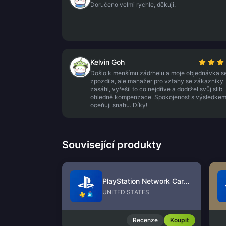
Doručeno velmi rychle, děkuji.
Kelvin Goh
Došlo k menšímu zádrhelu a moje objednávka s
zpozdila, ale manažer pro vztahy se zákazníky
zasáhl, vyřešil to co nejdříve a dodržel svůj slib
ohledně kompenzace. Spokojenost s výsledkem
oceňuji snahu. Díky!
Související produkty
PlayStation Network Card (US)
UNITED STATES
Recenze
Koupit