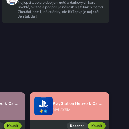
Nejlepší web pro dobíjení účtů a dárkových karet.
Rychlé, svižné a podporuje několik platebních metod.
Zkoušel jsem i jiné stránky, ale BitTopup je nejlepší.
Jen tak dál!
PlayStation Network Card (SG)
PlayStation Network Card (MY)
MALAYSIA
e
Koupit
Recenze
Koupit