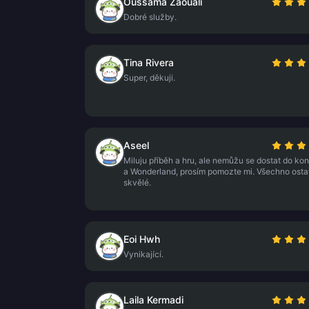
Oussama Zaouali
Dobré služby.
Tina Rivera
Super, děkuji.
Aseel
Miluju příběh a hru, ale nemůžu se dostat do ko
a Wonderland, prosím pomozte mi. Všechno ostat
skvělé.
Eoi Hwh
Vynikající.
Laila Kermadi