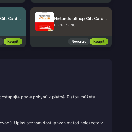
Nintendo eShop Gift Card (US)
Nintendo eShop Gift Card (HK)
HONG KONG
e
Koupit
Recenze
Koupit
 postupujte podle pokynů k platbě. Platbu můžete
 převodů. Úplný seznam dostupných metod naleznete v