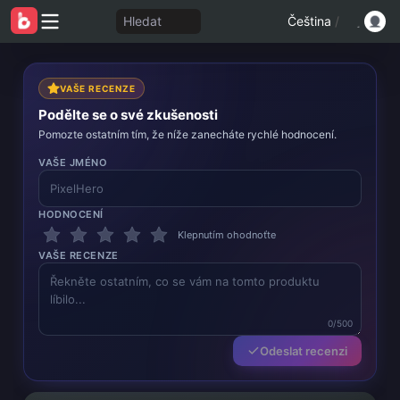
Hledat
Čeština
/
VAŠE RECENZE
Podělte se o své zkušenosti
Pomozte ostatním tím, že níže zanecháte rychlé hodnocení.
VAŠE JMÉNO
HODNOCENÍ
Klepnutím ohodnoťte
VAŠE RECENZE
0/500
Odeslat recenzi