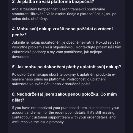
3.
Je platba na vaší platformě bezpečná?
Ano, k zajištění bezpečnosti všech transakcí používáme
standardní šifrování. Vaše osobní údaje a platební údaje jsou po
celou dobu chráněny.
4.
Mohu svůj nákup zrušit nebo požádat o vrácení
peněz?
Jakmile je nákup uskutečněn, je obecně nevratný. Pokud se však
vyskytne problém s vaší objednávkou, kontaktujte prosím náš tým
zákaznické podpory a my vám pomůžeme, jak nejlépe
dovedeme.
5.
Jak mohu po dokončení platby uplatnit svůj nákup?
Po dokončení nákupu obdržíte pokyny k uplatnění produktu e-
mailem nebo přímo na platformě. Podrobnosti o uplatnění
naleznete ve svém účtu nebo v doručené poště.
6.
Neobdržel(a) jsem zakoupenou položku. Co mám
dělat?
If you have not received your purchased item, please check your
account and email for the redemption details. If it’s still missing,
contact our customer support team with your order details, and
we'll resolve the issue promptly.