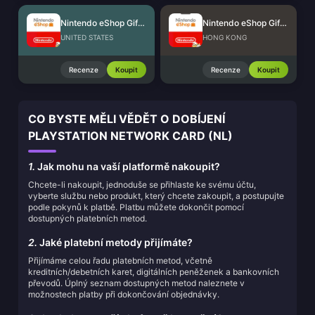
Nintendo eShop Gift Card (US)
Nintendo eShop Gift Card (HK)
UNITED STATES
HONG KONG
Recenze
Koupit
Recenze
Koupit
CO BYSTE MĚLI VĚDĚT O DOBÍJENÍ
PLAYSTATION NETWORK CARD (NL)
1.
Jak mohu na vaší platformě nakoupit?
Chcete-li nakoupit, jednoduše se přihlaste ke svému účtu,
vyberte službu nebo produkt, který chcete zakoupit, a postupujte
podle pokynů k platbě. Platbu můžete dokončit pomocí
dostupných platebních metod.
2.
Jaké platební metody přijímáte?
Přijímáme celou řadu platebních metod, včetně
kreditních/debetních karet, digitálních peněženek a bankovních
převodů. Úplný seznam dostupných metod naleznete v
možnostech platby při dokončování objednávky.