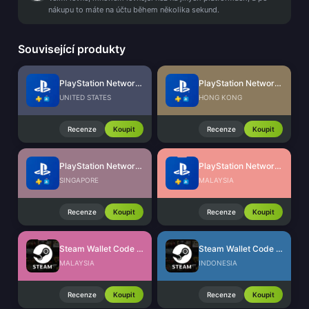
nákupu to máte na účtu během několika sekund.
Související produkty
PlayStation Network Card (US)
PlayStation Network Card (HK)
UNITED STATES
HONG KONG
Recenze
Koupit
Recenze
Koupit
PlayStation Network Card (SG)
PlayStation Network Card (MY)
SINGAPORE
MALAYSIA
Recenze
Koupit
Recenze
Koupit
Steam Wallet Code (MYR)
Steam Wallet Code (IDR)
MALAYSIA
INDONESIA
Recenze
Koupit
Recenze
Koupit