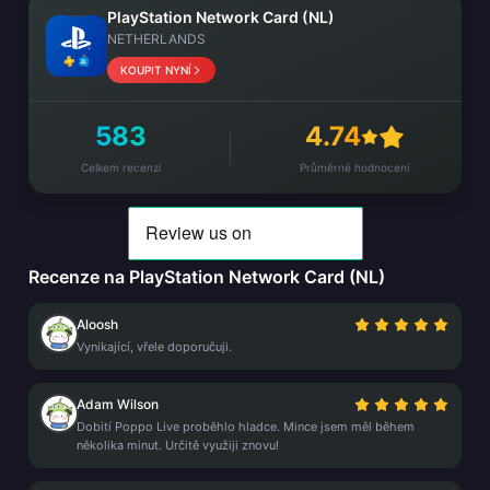
PlayStation Network Card (NL)
NETHERLANDS
KOUPIT NYNÍ
583
4.74
Celkem recenzí
Průměrné hodnocení
Recenze na PlayStation Network Card (NL)
Aloosh
Vynikající, vřele doporučuji.
Adam Wilson
Dobití Poppo Live proběhlo hladce. Mince jsem měl během
několika minut. Určitě využiji znovu!