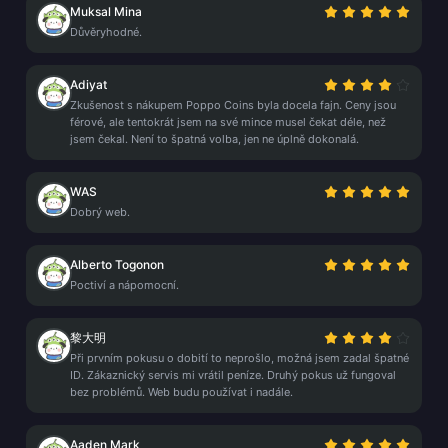
Muksal Mina
Důvěryhodné.
Adiyat
Zkušenost s nákupem Poppo Coins byla docela fajn. Ceny jsou
férové, ale tentokrát jsem na své mince musel čekat déle, než
jsem čekal. Není to špatná volba, jen ne úplně dokonalá.
WAS
Dobrý web.
Alberto Togonon
Poctiví a nápomocní.
黎大明
Při prvním pokusu o dobití to neprošlo, možná jsem zadal špatné
ID. Zákaznický servis mi vrátil peníze. Druhý pokus už fungoval
bez problémů. Web budu používat i nadále.
Aaden Mark