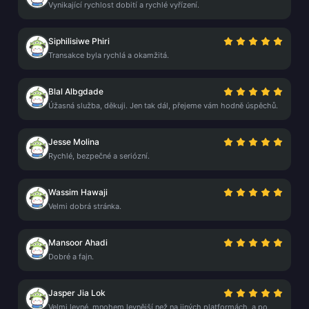
Vynikající rychlost dobití a rychlé vyřízení.
Siphilisiwe Phiri
Transakce byla rychlá a okamžitá.
Blal Albgdade
Úžasná služba, děkuji. Jen tak dál, přejeme vám hodně úspěchů.
Jesse Molina
Rychlé, bezpečné a seriózní.
Wassim Hawaji
Velmi dobrá stránka.
Mansoor Ahadi
Dobré a fajn.
Jasper Jia Lok
Velmi levné, mnohem levnější než na jiných platformách, a po