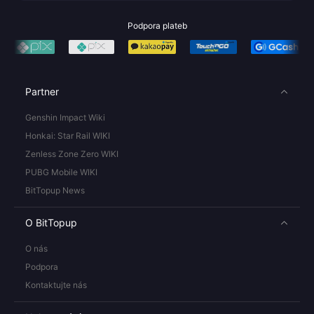
Podpora plateb
Partner
Genshin Impact Wiki
Honkai: Star Rail WIKI
Zenless Zone Zero WIKI
PUBG Mobile WIKI
BitTopup News
O BitTopup
O nás
Podpora
Kontaktujte nás