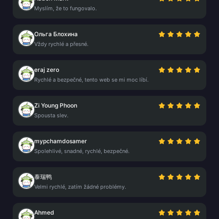
Myslím, že to fungovalo.
Ольга Блохина
Vždy rychlé a přesné.
eraj zero
Rychlé a bezpečné, tento web se mi moc líbí.
Zi Young Phoon
Spousta slev.
mypchamdosamer
Spolehlivé, snadné, rychlé, bezpečné.
泰瑞鸭
Velmi rychlé, zatím žádné problémy.
Ahmed