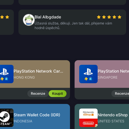
Blal Albgdade
Úžasná služba, děkuji. Jen tak dál, přejeme vám
hodně úspěchů.
PlayStation Network Card (HK)
HONG KONG
SINGAPORE
Recenze
Koupit
Recenz
Steam Wallet Code (IDR)
INDONESIA
UNITED STATES