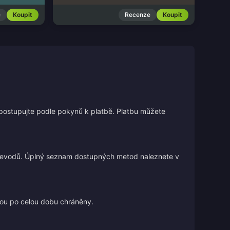
e
Koupit
Recenze
Koupit
 postupujte podle pokynů k platbě. Platbu můžete
 převodů. Úplný seznam dostupných metod naleznete v
jsou po celou dobu chráněny.