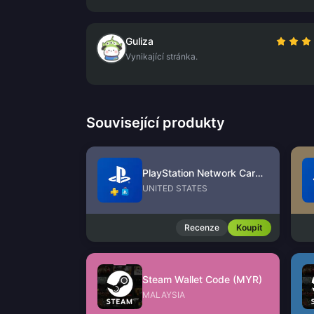
Guliza
Vynikající stránka.
Související produkty
PlayStation Network Card (US)
UNITED STATES
Recenze
Koupit
Steam Wallet Code (MYR)
MALAYSIA