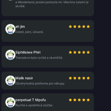
a Wonderland, prosím pomozte mi. Všechno ostatní je
skvělé.
ah jim
Dobré, páni, úžasné.
Siphilisiwe Phiri
Transakce byla rychlá a okamžitá.
Malik nasir
Důvěryhodná platforma pro nákupy.
perpetual T Mpofu
Rychlá a spolehlivá služba.