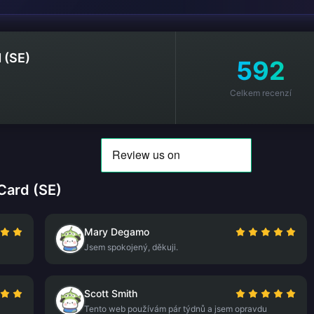
 (SE)
592
Celkem recenzí
Card (SE)
Mary Degamo
Jsem spokojený, děkuji.
Scott Smith
Tento web používám pár týdnů a jsem opravdu