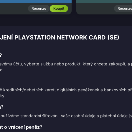
Recenze
Koupit
Recenz
ÍJENÍ PLAYSTATION NETWORK CARD (SE)
?
e svému účtu, vyberte službu nebo produkt, který chcete zakoupit, a
d.
ně kreditních/debetních karet, digitálních peněženek a bankovních
ky.
á?
používáme standardní šifrování. Vaše osobní údaje a platební údaje 
t o vrácení peněz?