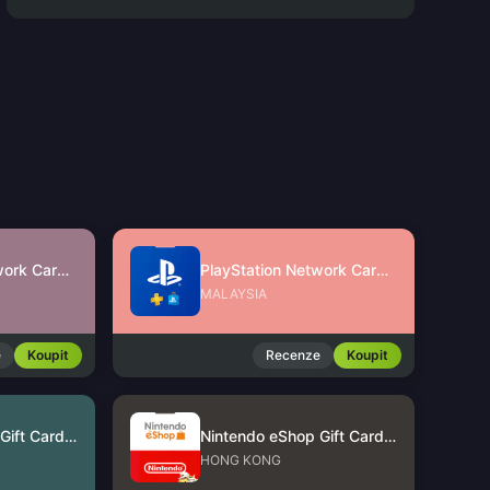
PlayStation Network Card (SG)
PlayStation Network Card (MY)
MALAYSIA
e
Koupit
Recenze
Koupit
Nintendo eShop Gift Card (US)
Nintendo eShop Gift Card (HK)
HONG KONG