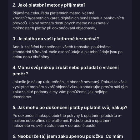
2.
Jaké platební metody přijímáte?
Přijímáme celou řadu platebních metod, včetně
kreditních/debetních karet, digitálních peněženek a bankovních
převodů. Úplný seznam dostupných metod naleznete v
možnostech platby při dokončování objednávky.
3.
Je platba na vaší platformě bezpečná?
Ano, k zajištění bezpečnosti všech transakcí používáme
standardní šifrování. Vaše osobní údaje a platební údaje jsou po
celou dobu chráněny.
4.
Mohu svůj nákup zrušit nebo požádat o vrácení
peněz?
Jakmile je nákup uskutečněn, je obecně nevratný. Pokud se však
vyskytne problém s vaší objednávkou, kontaktujte prosím náš tým
zákaznické podpory a my vám pomůžeme, jak nejlépe
dovedeme.
5.
Jak mohu po dokončení platby uplatnit svůj nákup?
Po dokončení nákupu obdržíte pokyny k uplatnění produktu e-
mailem nebo přímo na platformě. Podrobnosti o uplatnění
naleznete ve svém účtu nebo v doručené poště.
6.
Neobdržel(a) jsem zakoupenou položku. Co mám