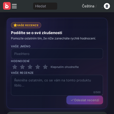
Hledat
Čeština
/
VAŠE RECENZE
Podělte se o své zkušenosti
Pomozte ostatním tím, že níže zanecháte rychlé hodnocení.
VAŠE JMÉNO
HODNOCENÍ
Klepnutím ohodnoťte
VAŠE RECENZE
0/500
Odeslat recenzi