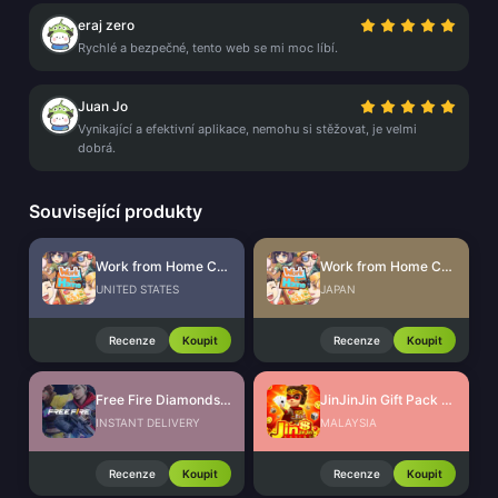
eraj zero
Rychlé a bezpečné, tento web se mi moc líbí.
Juan Jo
Vynikající a efektivní aplikace, nemohu si stěžovat, je velmi
dobrá.
Související produkty
Work from Home CdKey (US)
Work from Home CdKey (JP)
UNITED STATES
JAPAN
Recenze
Koupit
Recenze
Koupit
Free Fire Diamonds EU + TR
JinJinJin Gift Pack Redeem Code
INSTANT DELIVERY
MALAYSIA
Recenze
Koupit
Recenze
Koupit