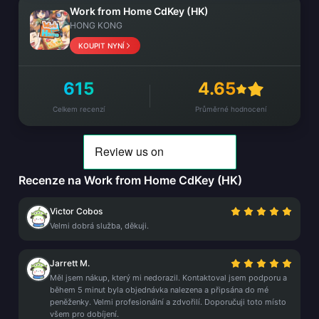
Work from Home CdKey (HK)
HONG KONG
KOUPIT NYNÍ
615
4.65
Celkem recenzí
Průměrné hodnocení
Recenze na Work from Home CdKey (HK)
Victor Cobos
Velmi dobrá služba, děkuji.
Jarrett M.
Měl jsem nákup, který mi nedorazil. Kontaktoval jsem podporu a
během 5 minut byla objednávka nalezena a připsána do mé
peněženky. Velmi profesionální a zdvořilí. Doporučuji toto místo
všem pro dobíjení.