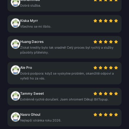
Dobrá služba.
Kiska Myrr
Všechno se mi líbilo.
Huang Dacres
Získat kredity bylo tak snadné! Celý proces byl rychlý a služby
působily přátelsky.
Ale Pro
Dobrá podpora: když se vyskytne problém, okamžitě odpoví a
vyřeší ho za vás.
Tammy Sweet
Extrémně rychlé doručení. Jsem ohromen! Děkuji BitTopup.
Nasro Ghoul
Nejlepší stránka roku 2026.