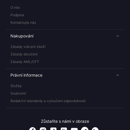
O nás
Podpora
Kontaktujte nás
Nakupování
Zásady vrácení zboží
Zásady doručení
Zásady AML/CFT
Právní informace
Služby
Soukromí
Redakční standardy a vyloučení odpovědnosti
Zůstaňte s námi v obraze