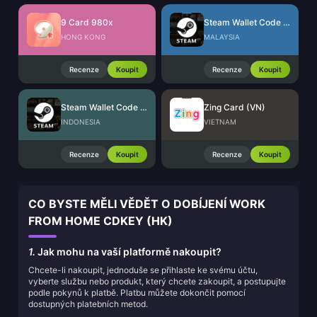
9 Card 980x
Steam Wallet Code (MYR)
HONG KONG
MALAYSIA
Recenze
Koupit
Recenze
Koupit
Steam Wallet Code (IDR)
Zing Card (VN)
INDONESIA
VIETNAM
Recenze
Koupit
Recenze
Koupit
CO BYSTE MĚLI VĚDĚT O DOBÍJENÍ WORK
FROM HOME CDKEY (HK)
1.
Jak mohu na vaší platformě nakoupit?
Chcete-li nakoupit, jednoduše se přihlaste ke svému účtu,
vyberte službu nebo produkt, který chcete zakoupit, a postupujte
podle pokynů k platbě. Platbu můžete dokončit pomocí
dostupných platebních metod.