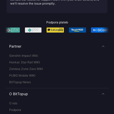
we'll resolve the issue promptly.
Podpora plateb
Partner
Genshin Impact Wiki
Honkai: Star Rail WIKI
Zenless Zone Zero WIKI
PUBG Mobile WIKI
BitTopup News
O BitTopup
O nás
Podpora