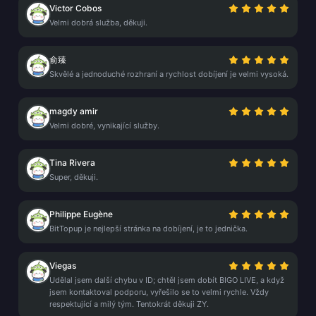
Victor Cobos
Velmi dobrá služba, děkuji.
俞臻
Skvělé a jednoduché rozhraní a rychlost dobíjení je velmi vysoká.
magdy amir
Velmi dobré, vynikající služby.
Tina Rivera
Super, děkuji.
Philippe Eugène
BitTopup je nejlepší stránka na dobíjení, je to jednička.
Viegas
Udělal jsem další chybu v ID; chtěl jsem dobít BIGO LIVE, a když
jsem kontaktoval podporu, vyřešilo se to velmi rychle. Vždy
respektující a milý tým. Tentokrát děkuji ZY.