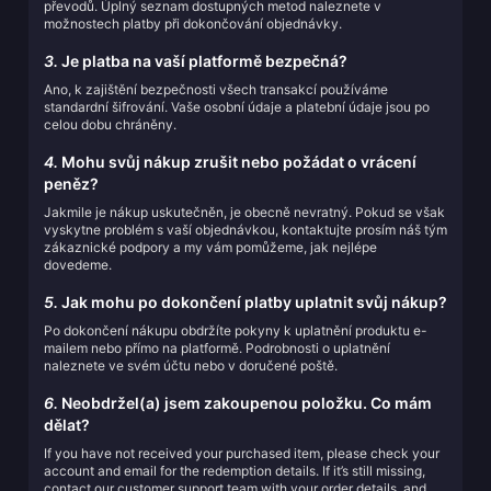
převodů. Úplný seznam dostupných metod naleznete v
možnostech platby při dokončování objednávky.
3.
Je platba na vaší platformě bezpečná?
Ano, k zajištění bezpečnosti všech transakcí používáme
standardní šifrování. Vaše osobní údaje a platební údaje jsou po
celou dobu chráněny.
4.
Mohu svůj nákup zrušit nebo požádat o vrácení
peněz?
Jakmile je nákup uskutečněn, je obecně nevratný. Pokud se však
vyskytne problém s vaší objednávkou, kontaktujte prosím náš tým
zákaznické podpory a my vám pomůžeme, jak nejlépe
dovedeme.
5.
Jak mohu po dokončení platby uplatnit svůj nákup?
Po dokončení nákupu obdržíte pokyny k uplatnění produktu e-
mailem nebo přímo na platformě. Podrobnosti o uplatnění
naleznete ve svém účtu nebo v doručené poště.
6.
Neobdržel(a) jsem zakoupenou položku. Co mám
dělat?
If you have not received your purchased item, please check your
account and email for the redemption details. If it’s still missing,
contact our customer support team with your order details, and