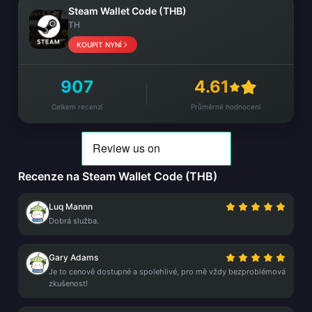
Steam Wallet Code (THB)
TH
KOUPIT NYNÍ
907
4.61
Celkem recenzí
Průměrné hodnocení
Recenze na Steam Wallet Code (THB)
Luq Mannn
Dobrá služba.
Gary Adams
Je to cenově dostupné a spolehlivé, pro mě vždy bezproblémová
zkušenost!