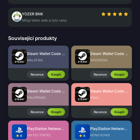
YOZER BNK
Miluji tento web a tyto ceny.
Související produkty
Steam Wallet Code (MYR)
Steam Wallet Code (IDR)
MALAYSIA
INDONESIA
Recenze
Koupit
Recenze
Koupit
Steam Wallet Code (PHP)
Steam Wallet Code (INR)
PHILIPPINES
INDIA
Recenze
Koupit
Recenze
Koupit
PlayStation Network Card (US)
PlayStation Network Card (HK)
UNITED STATES
HONG KONG