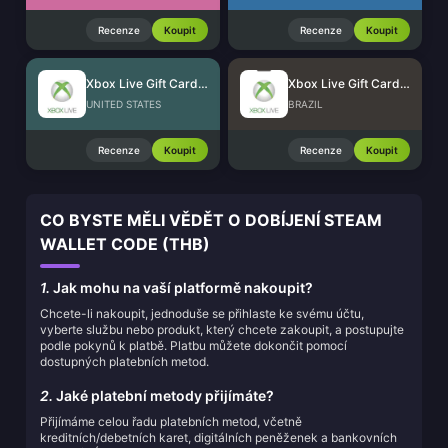
Recenze
Koupit
Recenze
Koupit
Xbox Live Gift Card (US)
Xbox Live Gift Card (BR)
UNITED STATES
BRAZIL
Recenze
Koupit
Recenze
Koupit
CO BYSTE MĚLI VĚDĚT O DOBÍJENÍ STEAM
WALLET CODE (THB)
1.
Jak mohu na vaší platformě nakoupit?
Chcete-li nakoupit, jednoduše se přihlaste ke svému účtu,
vyberte službu nebo produkt, který chcete zakoupit, a postupujte
podle pokynů k platbě. Platbu můžete dokončit pomocí
dostupných platebních metod.
2.
Jaké platební metody přijímáte?
Přijímáme celou řadu platebních metod, včetně
kreditních/debetních karet, digitálních peněženek a bankovních