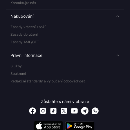
Kontaktujte nás
Nakupování
Zásady vrácení zboží
Zásady doručení
Zásady AML/CFT
Právní informace
Služby
Soukromí
Redakční standardy a vyloučení odpovědnosti
Zůstaňte s námi v obraze