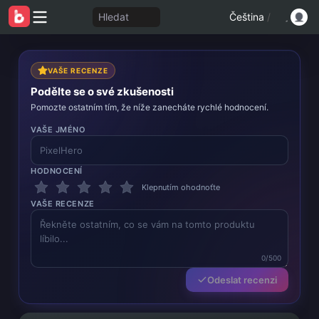
Hledat
Čeština
/
VAŠE RECENZE
Podělte se o své zkušenosti
Pomozte ostatním tím, že níže zanecháte rychlé hodnocení.
VAŠE JMÉNO
HODNOCENÍ
Klepnutím ohodnoťte
VAŠE RECENZE
0/500
Odeslat recenzi