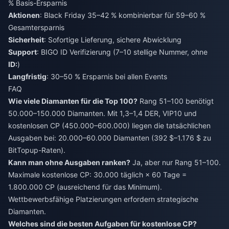
% Basis-Ersparnis
Aktionen
: Black Friday 35–42 % kombinierbar für 59–60 %
Gesamtersparnis
Sicherheit
: Sofortige Lieferung, sichere Abwicklung
Support
: BIGO ID Verifizierung (7–10 stellige Nummer, ohne
ID:
)
Langfristig
: 30–50 % Ersparnis bei allen Events
FAQ
Wie viele Diamanten für die Top 100?
Rang 51–100 benötigt
50.000–150.000 Diamanten. Mit 1,3–1,4 DER, VIP10 und
kostenlosen CP (450.000–600.000) liegen die tatsächlichen
Ausgaben bei: 20.000–60.000 Diamanten (392 $–1.176 $ zu
BitTopup-Raten).
Kann man ohne Ausgaben ranken?
Ja, aber nur Rang 51–100.
Maximale kostenlose CP: 30.000 täglich × 60 Tage =
1.800.000 CP (ausreichend für das Minimum).
Wettbewerbsfähige Platzierungen erfordern strategische
Diamanten.
Welches sind die besten Aufgaben für kostenlose CP?