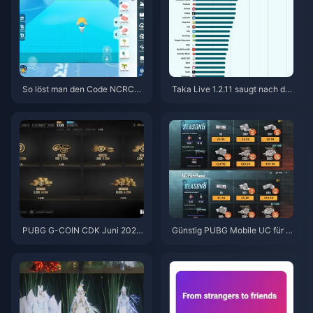
So löst man den Code NCRCK
Taka Live 1.2.11 saugt nach de
YT8EF für kostenlose Eggy-M
m Update im Juli 2026 den Akk
ünzen ein (Aug. 2026)
u schnell leer? Ursachen und L
ösungen
PUBG G-COIN CDK Juni 2026:
Günstig PUBG Mobile UC für di
Lohnt sich die 91,43-$-Doppel
e Naruto Shippuden-Kollaborat
-Promo wirklich?
ion (Juli 2026) kaufen: Kosten,
beste Pakete & sicheres Auflad
en