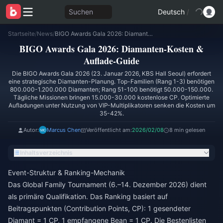
Suchen
Deutsch
/
Startseite
/
News
/
BIGO Awards Gala 2026: Diamanten-Kosten & Auflade-Guide
BIGO Awards Gala 2026: Diamanten-Kosten &
Auflade-Guide
Die BIGO Awards Gala 2026 (23. Januar 2026, KBS Hall Seoul) erfordert
eine strategische Diamanten-Planung. Top-Familien (Rang 1-3) benötigen
800.000-1.200.000 Diamanten; Rang 51-100 benötigt 50.000-150.000.
Tägliche Missionen bringen 15.000-30.000 kostenlose CP. Optimierte
Aufladungen unter Nutzung von VIP-Multiplikatoren senken die Kosten um
35-42%.
Autor:
Marcus Chen
Veröffentlicht am:
2026/02/08
8 min gelesen
Inhaltsverzeichnis
Event-Struktur & Ranking-Mechanik
Das Global Family Tournament (6.–14. Dezember 2026) dient
als primäre Qualifikation. Das Ranking basiert auf
Beitragspunkten (Contribution Points, CP): 1 gesendeter
Diamant = 1 CP, 1 empfangene Bean = 1 CP. Die Bestenlisten