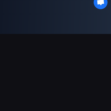
Unterstützte Zahlungsarten
Partner
Genshin Impact Wiki
Honkai: Star Rail WIKI
Zenless Zone Zero WIKI
PUBG Mobile WIKI
BitTopup News