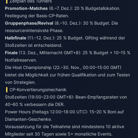
Zeitplan des Turniers
Promotion-Matches
(6.–7. Dez.): 20 % Budgetallokation.
Festlegung der Basis-CP-Raten.
Gruppenphase/Revival
(8.–10. Dez.): 30 % Budget. Die
ressourcenintensivste Phase.
Halbfinale
(11.–12. Dez.): 25 % Budget. Gifting während der
Stoßzeiten ist entscheidend.
Finale
(13. Dez., Mitternacht GMT+8): 25 % Budget + 10–15 %
Notfallreserven.
Die Host Championship (22.–30. Nov., 00:00–15:00 GMT)
bietet die Möglichkeit zur frühen Qualifikation und zum Testen
von Strategien.
CP-Konvertierungsmechanik
Stoßzeiten (19:00–23:00 GMT+8): Bean-Empfangsraten von
40–60 % verbessern die DER.
Power Hours (freitags 12:00–18:00 UTC): 15–20 % Boni auf
Diamanten-Geschenke.
Voraussetzung für die Teilnahme sind mindestens 10 aktive
Mitglieder seit 30 Tagen sowie 5+ monatliche Events.