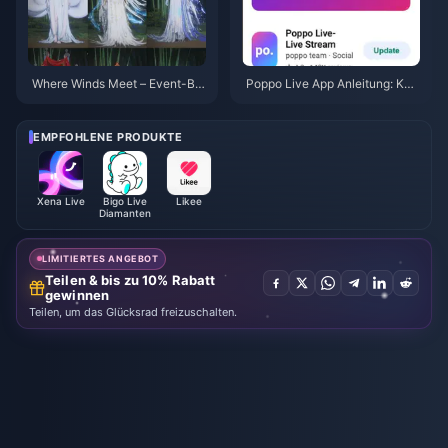
Where Winds Meet – Event-Bel
Poppo Live App Anleitung: Ko
ohnungen für „Herbst in den Be
mpletter Anfängerleitfaden | Ju
rgen“, Juli 2026: Vollständige Li
li 2026
ste, Währung und Priorität
EMPFOHLENE PRODUKTE
Xena Live
Bigo Live
Likee
Diamanten
LIMITIERTES ANGEBOT
Teilen & bis zu 10% Rabatt
gewinnen
Teilen, um das Glücksrad freizuschalten.