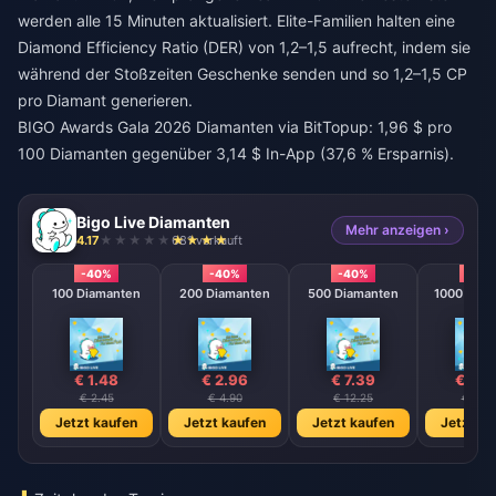
werden alle 15 Minuten aktualisiert. Elite-Familien halten eine
Diamond Efficiency Ratio (DER) von 1,2–1,5 aufrecht, indem sie
während der Stoßzeiten Geschenke senden und so 1,2–1,5 CP
pro Diamant generieren.
BIGO Awards Gala 2026 Diamanten
via BitTopup: 1,96 $ pro
100 Diamanten gegenüber 3,14 $ In-App (37,6 % Ersparnis).
Bigo Live Diamanten
Mehr anzeigen ›
4.17
681 verkauft
-40%
-40%
-40%
-40
100 Diamanten
200 Diamanten
500 Diamanten
1000 Diam
€ 1.48
€ 2.96
€ 7.39
€ 14.
€ 2.45
€ 4.90
€ 12.25
€ 24.
Jetzt kaufen
Jetzt kaufen
Jetzt kaufen
Jetzt ka