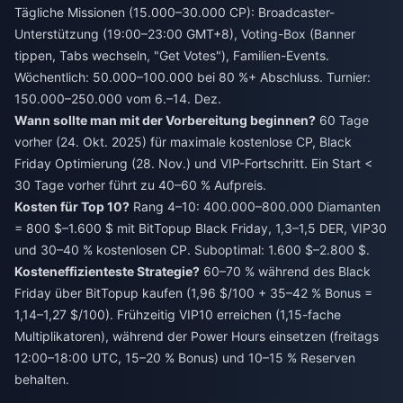
Tägliche Missionen (15.000–30.000 CP): Broadcaster-
Unterstützung (19:00–23:00 GMT+8), Voting-Box (Banner
tippen, Tabs wechseln, "Get Votes"), Familien-Events.
Wöchentlich: 50.000–100.000 bei 80 %+ Abschluss. Turnier:
150.000–250.000 vom 6.–14. Dez.
Wann sollte man mit der Vorbereitung beginnen?
60 Tage
vorher (24. Okt. 2025) für maximale kostenlose CP, Black
Friday Optimierung (28. Nov.) und VIP-Fortschritt. Ein Start <
30 Tage vorher führt zu 40–60 % Aufpreis.
Kosten für Top 10?
Rang 4–10: 400.000–800.000 Diamanten
= 800 $–1.600 $ mit BitTopup Black Friday, 1,3–1,5 DER, VIP30
und 30–40 % kostenlosen CP. Suboptimal: 1.600 $–2.800 $.
Kosteneffizienteste Strategie?
60–70 % während des Black
Friday über BitTopup kaufen (1,96 $/100 + 35–42 % Bonus =
1,14–1,27 $/100). Frühzeitig VIP10 erreichen (1,15-fache
Multiplikatoren), während der Power Hours einsetzen (freitags
12:00–18:00 UTC, 15–20 % Bonus) und 10–15 % Reserven
behalten.