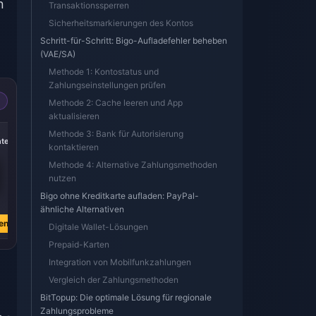
n
Transaktionssperren
Sicherheitsmarkierungen des Kontos
Schritt-für-Schritt: Bigo-Aufladefehler beheben
(VAE/SA)
Methode 1: Kontostatus und
Zahlungseinstellungen prüfen
Methode 2: Cache leeren und App
aktualisieren
-40%
-40%
-40%
Methode 3: Bank für Autorisierung
nten
5000 Diamanten
10.000 Diamanten
20000 Diamanten
kontaktieren
Methode 4: Alternative Zahlungsmethoden
nutzen
Bigo ohne Kreditkarte aufladen: PayPal-
€ 73.93
€ 147.86
€ 295.71
€ 122.47
€ 244.94
€ 489.89
ähnliche Alternativen
en
Jetzt kaufen
Jetzt kaufen
Jetzt kaufen
Digitale Wallet-Lösungen
Prepaid-Karten
Integration von Mobilfunkzahlungen
Vergleich der Zahlungsmethoden
BitTopup: Die optimale Lösung für regionale
Zahlungsprobleme