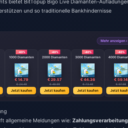
nts bietet
BitTopup Bigo Live Diamanten-Aufladunge
rstützen und so traditionelle Bankhindernisse
Mehr anzeigen ›
-40%
-40%
-40%
-40%
1000 Diamanten
2000 Diamanten
3000 Diamanten
4000 Diama
€ 14.79
€ 29.57
€ 44.36
€ 59.14
€ 24.49
€ 48.99
€ 73.48
€ 97.98
Jetzt kaufen
Jetzt kaufen
Jetzt kaufen
Jetzt kauf
ung
ft allgemeine Meldungen wie:
Zahlungsverarbeitung