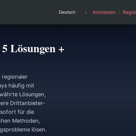
Anmelden
/
Regist
Deutsch
/
 5 Lösungen +
 regionaler
ys häufig mit
ewährte Lösungen,
ere Drittanbieter-
ofort für die
ichen Methoden,
ngsprobleme lösen.