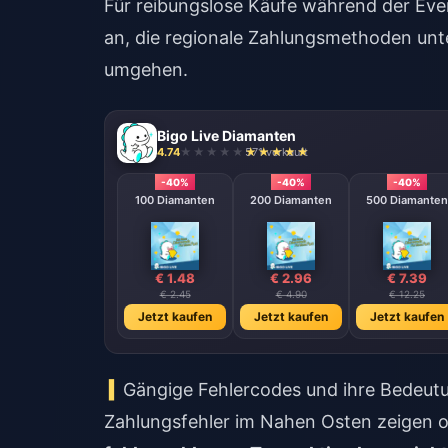
Für reibungslose Käufe während der Eve
an
, die regionale Zahlungsmethoden unte
umgehen.
Bigo Live Diamanten
4.74
571 verkauft
-40%
-40%
-40%
100 Diamanten
200 Diamanten
500 Diamanten
€ 1.48
€ 2.96
€ 7.39
€ 2.45
€ 4.90
€ 12.25
Jetzt kaufen
Jetzt kaufen
Jetzt kaufen
Gängige Fehlercodes und ihre Bedeut
Zahlungsfehler im Nahen Osten zeigen o