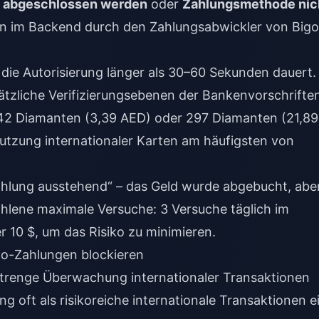
t abgeschlossen werden
oder
Zahlungsmethode nic
n im Backend durch den Zahlungsabwickler von Bigo
die Autorisierung länger als 30–60 Sekunden dauert.
ätzliche Verifizierungsebenen der Bankenvorschriften
e 42 Diamanten (3,39 AED) oder 297 Diamanten (21,89
Nutzung internationaler Karten am häufigsten von
Zahlung ausstehend“ – das Geld wurde abgebucht, abe
lene maximale Versuche: 3 Versuche täglich im
r 10 $, um das Risiko zu minimieren.
go-Zahlungen blockieren
strenge Überwachung internationaler Transaktionen
g oft als risikoreiche internationale Transaktionen e