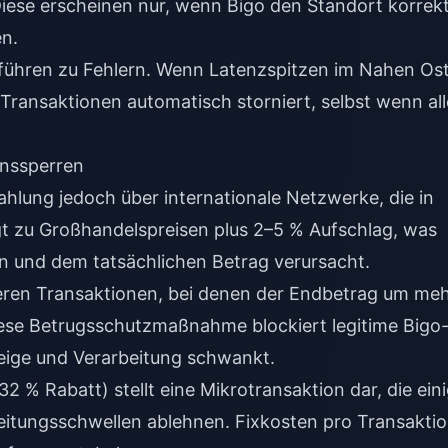
Diese erscheinen nur, wenn Bigo den Standort korrek
en.
ühren zu Fehlern. Wenn Latenzspitzen im Nahen Os
ransaktionen automatisch storniert, selbst wenn all
nssperren
ahlung jedoch über internationale Netzwerke, die in
 zu Großhandelspreisen plus 2–5 % Aufschlag, was
 und dem tatsächlichen Betrag verursacht.
eren Transaktionen, bei denen der Endbetrag um me
ese Betrugsschutzmaßnahme blockiert legitime Bigo
ige und Verarbeitung schwankt.
 % Rabatt) stellt eine Mikrotransaktion dar, die ein
itungsschwellen ablehnen. Fixkosten pro Transakti