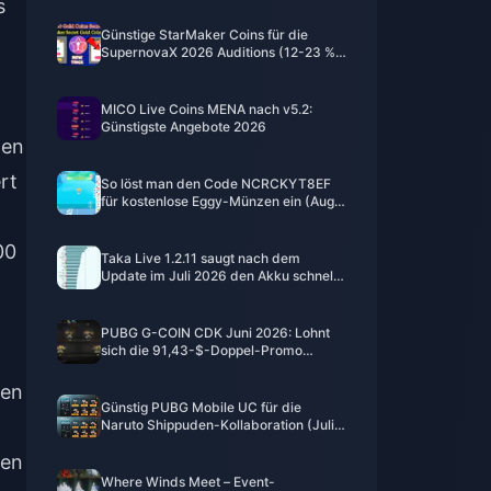
s
Günstige StarMaker Coins für die
SupernovaX 2026 Auditions (12-23 %
Rabatt)
MICO Live Coins MENA nach v5.2:
Günstigste Angebote 2026
den
rt
So löst man den Code NCRCKYT8EF
für kostenlose Eggy-Münzen ein (Aug.
2026)
00
Taka Live 1.2.11 saugt nach dem
Update im Juli 2026 den Akku schnell
leer? Ursachen und Lösungen
PUBG G-COIN CDK Juni 2026: Lohnt
sich die 91,43-$-Doppel-Promo
wirklich?
ien
Günstig PUBG Mobile UC für die
Naruto Shippuden-Kollaboration (Juli
2026) kaufen: Kosten, beste Pakete &
ien
sicheres Aufladen
Where Winds Meet – Event-