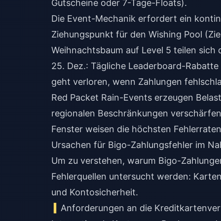
Gutscheine oder 7-Tage-Floats).
Die Event-Mechanik erfordert ein konti
Ziehungspunkt für den Wishing Pool (Zi
Weihnachtsbaum auf Level 5 teilen sich
25. Dez.: Tägliche Leaderboard-Rabatt
geht verloren, wenn Zahlungen fehlschl
Red Packet Rain-Events erzeugen Belast
regionalen Beschränkungen verschärfen
Fenster weisen die höchsten Fehlerraten
Ursachen für Bigo-Zahlungsfehler im N
Um zu verstehen, warum Bigo-Zahlungen 
Fehlerquellen untersucht werden: Karte
und Kontosicherheit.
Anforderungen an die Kreditkartenveri