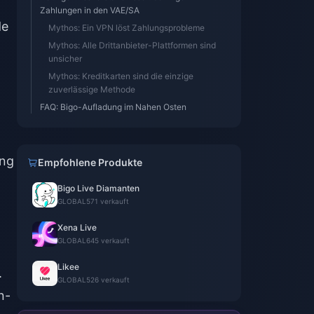
Zahlungen in den VAE/SA
de
Mythos: Ein VPN löst Zahlungsprobleme
Mythos: Alle Drittanbieter-Plattformen sind
unsicher
Mythos: Kreditkarten sind die einzige
zuverlässige Methode
FAQ: Bigo-Aufladung im Nahen Osten
ung
Empfohlene Produkte
Bigo Live Diamanten
GLOBAL
571 verkauft
Xena Live
GLOBAL
645 verkauft
Likee
.
GLOBAL
526 verkauft
n-