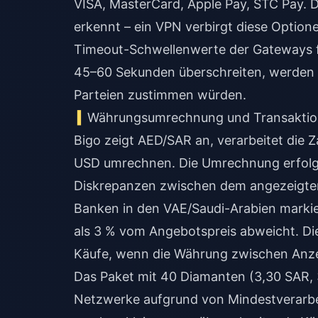
VISA, MasterCard, Apple Pay, STC Pay. 
erkennt – ein VPN verbirgt diese Option
Timeout-Schwellenwerte der Gateways f
45–60 Sekunden überschreiten, werden T
Parteien zustimmen würden.
Währungsumrechnung und Transaktio
Bigo zeigt AED/SAR an, verarbeitet die Z
USD umrechnen. Die Umrechnung erfolgt
Diskrepanzen zwischen dem angezeigten
Banken in den VAE/Saudi-Arabien marki
als 3 % vom Angebotspreis abweicht. Di
Käufe, wenn die Währung zwischen Anze
Das Paket mit 40 Diamanten (3,30 SAR, 32
Netzwerke aufgrund von Mindestverarbe