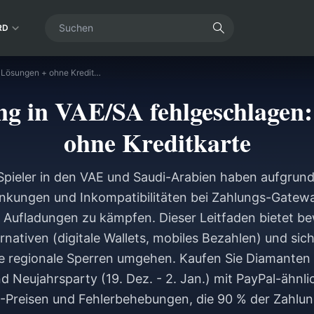
RD
Bigo-Aufladung in VAE/SA fehlgeschlagen: 5 Lösungen + ohne Kreditkarte
ng in VAE/SA fehlgeschlagen:
ohne Kreditkarte
Spieler in den VAE und Saudi-Arabien haben aufgrund
kungen und Inkompatibilitäten bei Zahlungs-Gatewa
 Aufladungen zu kämpfen. Dieser Leitfaden bietet b
rnativen (digitale Wallets, mobiles Bezahlen) und sich
e regionale Sperren umgehen. Kaufen Sie Diamanten s
d Neujahrsparty (19. Dez. - 2. Jan.) mit PayPal-ähnl
-Preisen und Fehlerbehebungen, die 90 % der Zahlu