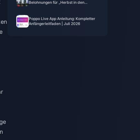
t
Belohnungen für „Herbst in den
Bergen“, Juli 2026: Vollständige Liste,
Währung und Priorität
Poppo Live App Anleitung: Kompletter
ten
Anfängerleitfaden | Juli 2026
e
hr
-
ige
on