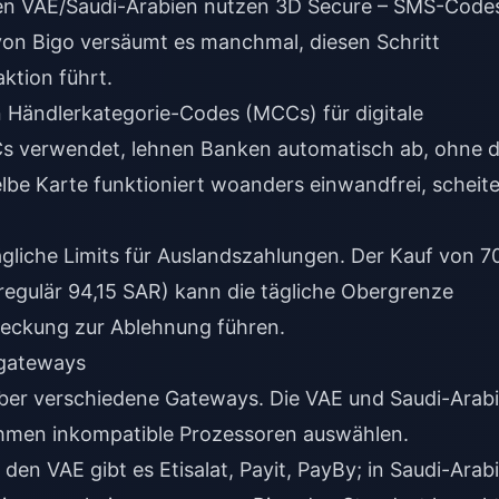
den VAE/Saudi-Arabien nutzen 3D Secure – SMS-Code
on Bigo versäumt es manchmal, diesen Schritt
ktion führt.
n Händlerkategorie-Codes (MCCs) für digitale
s verwendet, lehnen Banken automatisch ab, ohne 
lbe Karte funktioniert woanders einwandfrei, scheite
ägliche Limits für Auslandszahlungen. Der Kauf von 7
regulär 94,15 SAR) kann die tägliche Obergrenze
Deckung zur Ablehnung führen.
sgateways
 über verschiedene Gateways. Die VAE und Saudi-Arab
ithmen inkompatible Prozessoren auswählen.
den VAE gibt es Etisalat, Payit, PayBy; in Saudi-Arab