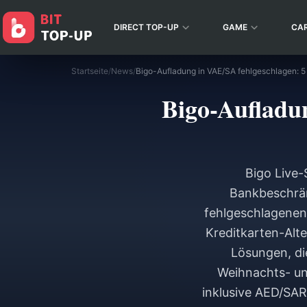
DIRECT TOP-UP
GAME
CA
Startseite
/
News
/
Bigo-Aufladu
Bigo Live-
Bankbeschrän
fehlgeschlagenen
Kreditkarten-Alte
Lösungen, di
Weihnachts- un
inklusive AED/SAR