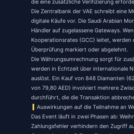
die eine zusätzliche Verifizierung erforde
Die Zentralbank der VAE schreibt eine M
digitale Käufe vor. Die Saudi Arabian M
Händler auf zugelassene Gateways. Wenn
Kooperationsrates (GCC) leitet, werden 
Überprüfung markiert oder abgelehnt.
Die Währungsumrechnung sorgt für zusät
werden in Echtzeit über international
auslöst. Ein Kauf von 848 Diamanten (
von 79,80 AED) involviert mehrere Zwis
durchführt, die die Transaktion abbrec
Auswirkungen auf die Teilnahme an W
Das Event läuft in zwei Phasen ab: Weihn
Zahlungsfehler verhindern den Zugriff 