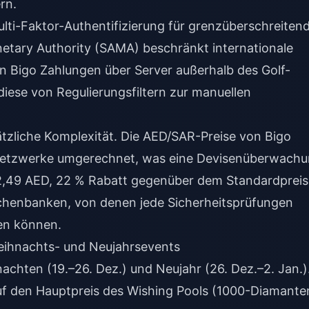
rn.
ulti-Faktor-Authentifizierung für grenzüberschreiten
onetary Authority (SAMA) beschränkt internationale
 Bigo Zahlungen über Server außerhalb des Golf-
diese von Regulierungsfiltern zur manuellen
zliche Komplexität. Die AED/SAR-Preise von Bigo
e Netzwerke umgerechnet, was eine Devisenüberwach
62,49 AED, 22 % Rabatt gegenüber dem Standardpreis
chenbanken, von denen jede Sicherheitsprüfungen
hen können.
eihnachts- und Neujahrsevents
achten (19.–26. Dez.) und Neujahr (26. Dez.–2. Jan.)
auf den Hauptpreis des Wishing Pools (1000-Diamante