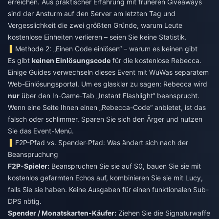
erreichen. Aus praktischer Erfahrung mit früheren Giveaways
sind der Ansturm auf den Server am letzten Tag und
Vergesslichkeit die zwei größten Gründe, warum Leute
kostenlose Einheiten verlieren – seien Sie keine Statistik.
Methode 2: „Einen Code einlösen“ – warum es keinen gibt
Es gibt
keinen Einlösungscode
für die kostenlose Rebecca.
Einige Guides verwechseln dieses Event mit WuWas separatem
Web-Einlösungsportal. Um es glasklar zu sagen: Rebecca wird
nur
über den In-Game-Tab „Instant Flashlight“ beansprucht.
Wenn eine Seite Ihnen einen „Rebecca-Code“ anbietet, ist das
falsch oder schlimmer. Sparen Sie sich den Ärger und nutzen
Sie das Event-Menü.
F2P-Pfad vs. Spender-Pfad: Was ändert sich nach der
Beanspruchung
F2P-Spieler:
Beanspruchen Sie sie auf S0, bauen Sie sie mit
kostenlos gefarmten Echos auf, kombinieren Sie sie mit Lucy,
falls Sie sie haben. Keine Ausgaben für einen funktionalen Sub-
DPS nötig.
Spender / Monatskarten-Käufer:
Ziehen Sie die Signaturwaffe