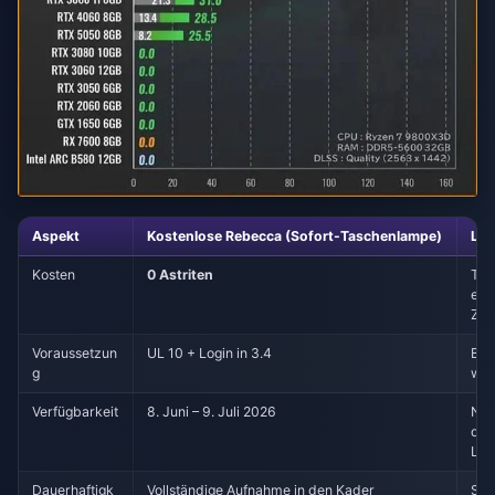
Aspekt
Kostenlose Rebecca (Sofort-Taschenlampe)
Luc
Kosten
0 Astriten
Typ
e 1
Zie
Voraussetzun
UL 10 + Login in 3.4
Bes
g
wäh
Verfügbarkeit
8. Juni – 9. Juli 2026
Nur
der
Lau
Dauerhaftigk
Vollständige Aufnahme in den Kader
Sta