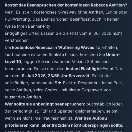
Kostet das Beanspruchen der kostenlosen Rebecca Astriten?
Nein. Es ist ein kostenloses Giveaway ohne Astriten, Lunite oder
Pull-Währung. Das Beanspruchen beeinflusst auch in keiner
Weise Ihren Banner-Pity.
Endgültiges Urteil: Lassen Sie die Frist vom 9. Juli 2026 nicht
verstreichen
Die
kostenlose Rebecca in Wuthering Waves
zu erhalten,
läuft auf eine einfache Schleife hinaus: Erreichen Sie
Union-
Level 10
, loggen Sie sich während Version 3.4 ein und
beanspruchen Sie sie über den
Instant Flashlight
-Event-Tab
vor dem
9. Juli 2026, 23:59 Uhr Serverzeit
. Sie ist der
vollständige, permanente 5★ Elektro-Resonator – keine Pulls,
keine Astriten, keine Codes – mit einem Gegenwert von
tausenden Astriten.
Wer sollte sie unbedingt beanspruchen:
buchstäblich jeder,
der berechtigt ist, F2P und Spender gleichermaßen, selbst
wenn sie nicht Ihre Traumeinheit ist.
Wer den Aufbau
priorisieren kann, aber trotzdem nicht überspringen sollte: