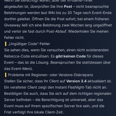
Wenn Sie berechtigt waren, aber der In-Game-Timer
abgelaufen ist, überprüfen Sie Ihre
Post
– nicht beanspruchte
Belohnungen werden laut Wiki bis zu 30 Tage nach Event-Ende
dorthin geleitet. Öffnen Sie die Post sofort; bei einem früheren
Giveaway ließ ich eine Belohnung zwei Wochen lang ungeöffnet
und verlor sie fast durch Post-Ablauf. Wiederholen Sie meinen
Fehler nicht.
„Ungültiger Code“-Fehler
Sie sehen dies, wenn Sie versuchen, einen nicht existierenden
Rebecca-Code einzulösen. Es
gibt keinen Code
für dieses
Event – das ist die Lösung. Beanspruchen Sie stattdessen über
das Event-Menü.
Probleme mit Regionen- oder Versions-Diskrepanz
Stellen Sie sicher, dass Ihr Client auf
Version 3.4
aktualisiert ist.
Ein veralteter Client zeigt den Instant Flashlight-Tab nicht an.
Bestätigen Sie auch, dass Sie sich auf dem richtigen regionalen
Server befinden – die Berechtigung ist universell, aber das
Event muss auf Ihrem spezifischen Server live sein, und die
Frist verfolgt Ihre lokale Client-Zeit.