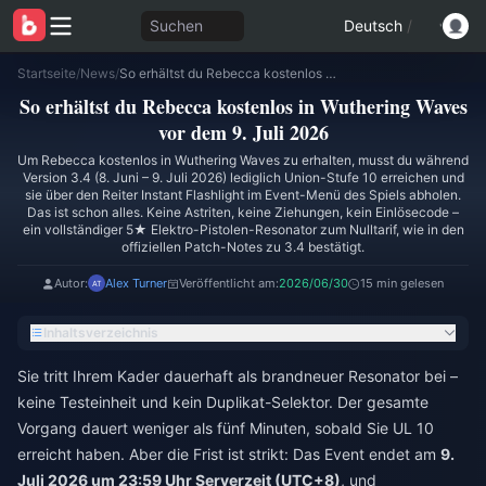
Suchen
Deutsch
/
Startseite
/
News
/
So erhältst du Rebecca kostenlos in Wuthering Waves vor dem 9. Juli 2026
So erhältst du Rebecca kostenlos in Wuthering Waves
vor dem 9. Juli 2026
Um Rebecca kostenlos in Wuthering Waves zu erhalten, musst du während
Version 3.4 (8. Juni – 9. Juli 2026) lediglich Union-Stufe 10 erreichen und
sie über den Reiter Instant Flashlight im Event-Menü des Spiels abholen.
Das ist schon alles. Keine Astriten, keine Ziehungen, kein Einlösecode –
ein vollständiger 5★ Elektro-Pistolen-Resonator zum Nulltarif, wie in den
offiziellen Patch-Notes zu 3.4 bestätigt.
Autor:
Alex Turner
Veröffentlicht am:
2026/06/30
15 min gelesen
Inhaltsverzeichnis
Sie tritt Ihrem Kader dauerhaft als brandneuer Resonator bei –
keine Testeinheit und kein Duplikat-Selektor. Der gesamte
Vorgang dauert weniger als fünf Minuten, sobald Sie UL 10
erreicht haben. Aber die Frist ist strikt: Das Event endet am
9.
Juli 2026 um 23:59 Uhr Serverzeit (UTC+8)
, und