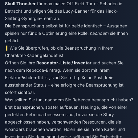
Skull Thrasher
für maximalen Off-Field-Turret-Schaden in
Betracht und wägen Sie das Lucy-Banner für das Hack-
Shifting-Synergie-Team ab.
Die Beanspruchung selbst ist für beide identisch – Ausgaben
spielen nur für die Optimierung eine Rolle,
nachdem
sie Ihnen
gehört.
Wie Sie überprüfen, ob die Beanspruchung in Ihrem
Charakter-Kader gelandet ist
Öffnen Sie Ihre
Resonator-Liste / Inventar
und suchen Sie
nach dem Rebecca-Eintrag. Wenn sie dort mit ihrem
Elektro/Pistolen-Kit ist, sind Sie fertig. Keine Post, kein
ausstehender Status – eine erfolgreiche Beanspruchung ist
sofort sichtbar.
Was sollten Sie tun, nachdem Sie Rebecca beansprucht haben?
Erst beanspruchen, später aufbauen. Neulinge, die von einer
perfekten Rebecca besessen sind, bevor sie die Story
abgeschlossen haben, verschwenden Ressourcen, die sie
woanders brauchen werden. Holen Sie sie in den Kader und
investieren Sie dann schrittweise, während Sie Fortschritte