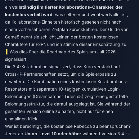
ein
vollständig limitierter Kollaborations-Charakter, der
kostenlos verteilt wird
, was seltener und wohl wertvoller ist,
da Kollaborations-Einheiten historisch gesehen nicht nach
einem vorhersehbaren Zeitplan zurückkehren. Der Guide von
Game8 nennt sie schlicht „einen der besten kostenlosen
Charaktere für F2P“, und ich stimme dieser Einschätzung zu.
Was dies über die Roadmap des Spiels um Juli 2026
signalisiert
Die 3.4-Kollaboration signalisiert, dass Kuro verstärkt auf
Cross-IP-Partnerschaften setzt, um die Spielerbasis zu
erweitern. Die Kombination eines kostenlosen Kollaborations-
Resonators mit separaten 10-tägigen kumulativen Login-
Belohnungen (Dreamcatcher Tides x5) zeigt eine gestaffelte
Belohnungsstruktur, die darauf ausgelegt ist, Sie während der
gesamten Version online zu halten, nicht nur für einen
einmaligen Klick.
Wer ist berechtigt, die kostenlose Rebecca zu beanspruchen?
Jeder ab
Union-Level 10 oder höher
während Version 3.4 ist