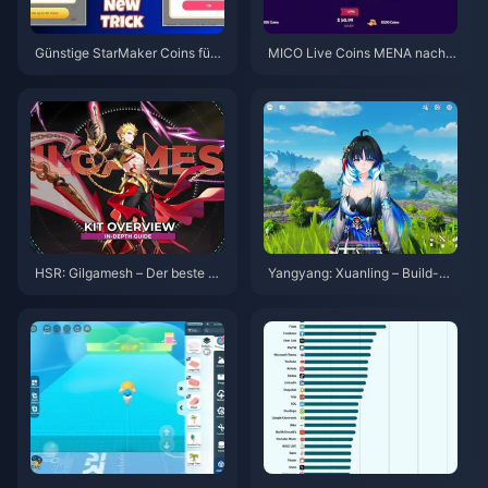
Günstige StarMaker Coins für
MICO Live Coins MENA nach v
die SupernovaX 2026 Audition
5.2: Günstigste Angebote 2026
s (12-23 % Rabatt)
HSR: Gilgamesh – Der beste Bu
Yangyang: Xuanling – Build-Gu
ild (Guide) | August 2026
ide | August 2026