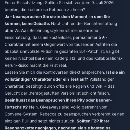
Editor-Einschätzung: Sollten Sie sich vor dem 9. Juli 2026
beeilen, die kostenlose Rebecca zu holen?
Ja – beanspruchen Sie sie in dem Moment, in dem Sie
können, keine Debatte.
Nach Jahren der Berichterstattung
über WuWas Belohnungszyklen ist meine ehrliche
Einschätzung, dass ein kostenloser, permanenter 5★-
Charakter mit einem Gegenwert von tausenden Astriten die
absolut sinnvollste Aktion im gesamten 3.4-Patch ist. Es gibt
keinen Nachteil bei einem Kaderplatz, und das Kollaborations-
Rerun-Risiko macht die Frist real.
Lassen Sie mich die Kontroversen direkt ansprechen.
Ist sie ein
vollständiger Charakter oder ein Testlauf?
Vollständiger
Charakter, bestätigt durch offizielle Regeln und Wiki – das
Gerücht der „herabgestuften Version“ ist schlicht falsch.
Beeinflusst das Beanspruchen ihren Pity oder Banner-
Fortschritt?
Nein. Giveaways sind völlig getrennt vom
Convene-System; Rebecca zu beanspruchen verbrennt keinen
einzigen Pull und setzt nichts zurück.
Sollten F2P ihrer
Resonanzkette nachjagen, nachdem sie sie kostenlos