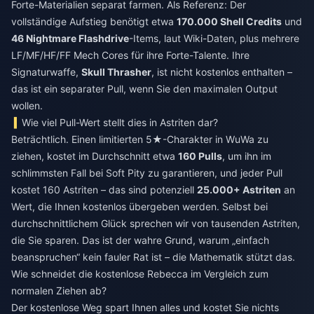
Forte-Materialien separat farmen. Als Referenz: Der
vollständige Aufstieg benötigt etwa
170.000 Shell Credits
und
46 Nightmare Flashdrive
-Items, laut Wiki-Daten, plus mehrere
LF/MF/HF/FF Mech Cores für ihre Forte-Talente. Ihre
Signaturwaffe,
Skull Thrasher
, ist nicht kostenlos enthalten –
das ist ein separater Pull, wenn Sie den maximalen Output
wollen.
Wie viel Pull-Wert stellt dies in Astriten dar?
Beträchtlich. Einen limitierten 5★-Charakter in WuWa zu
ziehen, kostet im Durchschnitt etwa
160 Pulls
, um ihn im
schlimmsten Fall bei Soft Pity zu garantieren, und jeder Pull
kostet 160 Astriten – das sind potenziell
25.000+ Astriten
an
Wert, die Ihnen kostenlos übergeben werden. Selbst bei
durchschnittlichem Glück sprechen wir von tausenden Astriten,
die Sie sparen. Das ist der wahre Grund, warum „einfach
beanspruchen“ kein fauler Rat ist – die Mathematik stützt das.
Wie schneidet die kostenlose Rebecca im Vergleich zum
normalen Ziehen ab?
Der kostenlose Weg spart Ihnen alles und kostet Sie nichts