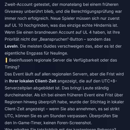
Zweit-Account getestet, der monatelang bei einem früheren
Giveaway unberührt blieb, und die Berechtigungsprüfung war
immer noch erfolgreich. Neue Spieler müssen sich nur zuerst
auf UL 10 hochgrinden, was das einzige echte Hindernis ist.
Wenn Sie einen brandneuen Account auf UL 4 haben, ist Ihre
Priorität nicht der „Beanspruchen“-Button – sondern das
Leveln
. Die meisten Guides verschweigen das, aber es ist der
eigentliche Engpass für Neulinge.
Beeinflussen regionale Server die Verfügbarkeit oder das
Timing?
Das Event läuft auf allen regionalen Servern, aber die Frist wird
in
Ihrer lokalen Client-Zeit
angezeigt, die auf den UTC+8-
Serverzeitplan abgebildet ist. Das bringt Leute ständig
durcheinander. Als ich bei einem früheren Event eine Frist über
Regionen hinweg überprüft habe, wurde der Stichtag in lokaler
Client-Zeit angezeigt – wenn Sie also annehmen, es sei strikt
UTC, können Sie es um Stunden verpassen. Überprüfen Sie
den In-Game-Timer, keinen Foren-Screenshot.
Was erhalten Sie tatsächlich mit der kostenlosen Rebecca?