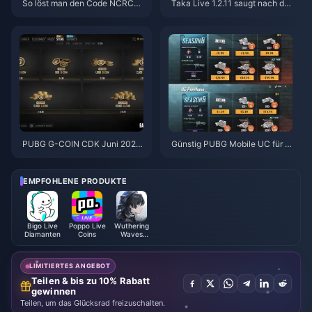
So löst man den Code NCRCK
Taka Live 1.2.11 saugt nach de
YT8EF für kostenlose Eggy-M
m Update im Juli 2026 den Akk
ünzen ein (Aug. 2026)
u schnell leer? Ursachen und L
ösungen
PUBG G-COIN CDK Juni 2026:
Günstig PUBG Mobile UC für di
Lohnt sich die 91,43-$-Doppel
e Naruto Shippuden-Kollaborat
-Promo wirklich?
ion (Juli 2026) kaufen: Kosten,
beste Pakete & sicheres Auflad
EMPFOHLENE PRODUKTE
en
Bigo Live
Poppo Live
Wuthering
Diamanten
Coins
Waves
Lunite
LIMITIERTES ANGEBOT
Teilen & bis zu 10% Rabatt
gewinnen
Teilen, um das Glücksrad freizuschalten.