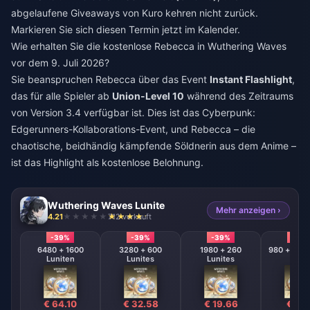
abgelaufene Giveaways von Kuro kehren nicht zurück.
Markieren Sie sich diesen Termin jetzt im Kalender.
Wie erhalten Sie die kostenlose Rebecca in Wuthering Waves
vor dem 9. Juli 2026?
Sie beanspruchen Rebecca über das Event
Instant Flashlight
,
das für alle Spieler ab
Union-Level 10
während des Zeitraums
von Version 3.4 verfügbar ist. Dies ist das Cyberpunk:
Edgerunners-Kollaborations-Event, und Rebecca – die
chaotische, beidhändig kämpfende Söldnerin aus dem Anime –
ist das Highlight als kostenlose Belohnung.
Wuthering Waves Lunite
Mehr anzeigen ›
4.21
712 verkauft
-39%
-39%
-39%
-39
6480 + 1600
3280 + 600
1980 + 260
980 + 110 
Luniten
Lunites
Lunites
€ 64.10
€ 32.58
€ 19.66
€ 9.