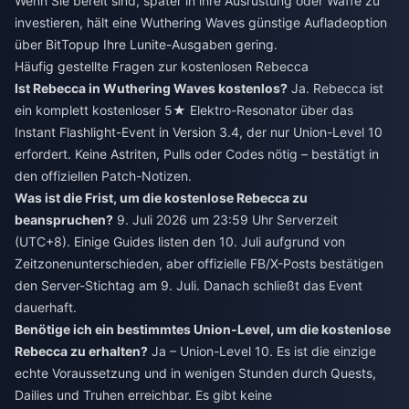
Wenn Sie bereit sind, später in ihre Ausrüstung oder Waffe zu
investieren, hält eine
Wuthering Waves günstige Aufladeoption
über BitTopup Ihre Lunite-Ausgaben gering.
Häufig gestellte Fragen zur kostenlosen Rebecca
Ist Rebecca in Wuthering Waves kostenlos?
Ja. Rebecca ist
ein komplett kostenloser 5★ Elektro-Resonator über das
Instant Flashlight-Event in Version 3.4, der nur Union-Level 10
erfordert. Keine Astriten, Pulls oder Codes nötig – bestätigt in
den offiziellen Patch-Notizen.
Was ist die Frist, um die kostenlose Rebecca zu
beanspruchen?
9. Juli 2026 um 23:59 Uhr Serverzeit
(UTC+8). Einige Guides listen den 10. Juli aufgrund von
Zeitzonenunterschieden, aber offizielle FB/X-Posts bestätigen
den Server-Stichtag am 9. Juli. Danach schließt das Event
dauerhaft.
Benötige ich ein bestimmtes Union-Level, um die kostenlose
Rebecca zu erhalten?
Ja – Union-Level 10. Es ist die einzige
echte Voraussetzung und in wenigen Stunden durch Quests,
Dailies und Truhen erreichbar. Es gibt keine