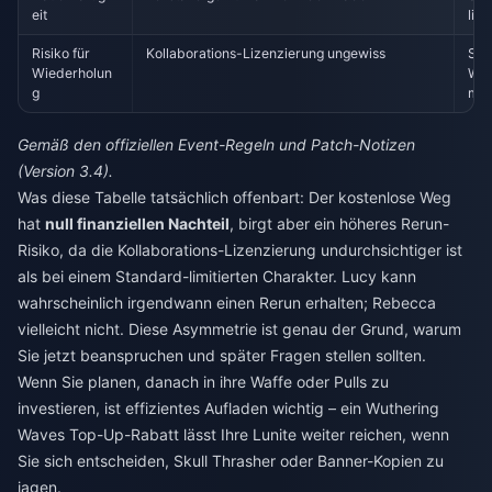
eit
limi
Risiko für
Kollaborations-Lizenzierung ungewiss
Sta
Wiederholun
Wie
g
mög
Gemäß den offiziellen Event-Regeln und Patch-Notizen
(Version 3.4).
Was diese Tabelle tatsächlich offenbart: Der kostenlose Weg
hat
null finanziellen Nachteil
, birgt aber ein höheres Rerun-
Risiko, da die Kollaborations-Lizenzierung undurchsichtiger ist
als bei einem Standard-limitierten Charakter. Lucy kann
wahrscheinlich irgendwann einen Rerun erhalten; Rebecca
vielleicht nicht. Diese Asymmetrie ist genau der Grund, warum
Sie jetzt beanspruchen und später Fragen stellen sollten.
Wenn Sie planen, danach in ihre Waffe oder Pulls zu
investieren, ist effizientes Aufladen wichtig – ein
Wuthering
Waves Top-Up-Rabatt
lässt Ihre Lunite weiter reichen, wenn
Sie sich entscheiden, Skull Thrasher oder Banner-Kopien zu
jagen.