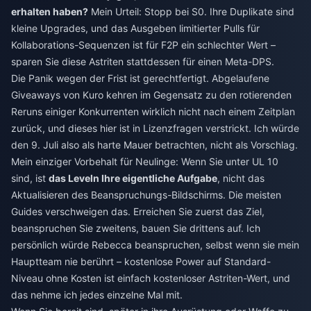
erhalten haben?
Mein Urteil: Stopp bei S0. Ihre Duplikate sind
kleine Upgrades, und das Ausgeben limitierter Pulls für
Kollaborations-Sequenzen ist für F2P ein schlechter Wert –
sparen Sie diese Astriten stattdessen für einen Meta-DPS.
Die Panik wegen der Frist ist gerechtfertigt. Abgelaufene
Giveaways von Kuro kehren im Gegensatz zu den rotierenden
Reruns einiger Konkurrenten wirklich nicht nach einem Zeitplan
zurück, und dieses hier ist in Lizenzfragen verstrickt. Ich würde
den 9. Juli also als harte Mauer betrachten, nicht als Vorschlag.
Mein einziger Vorbehalt für Neulinge: Wenn Sie unter UL 10
sind, ist
das Leveln Ihre eigentliche Aufgabe
, nicht das
Aktualisieren des Beanspruchungs-Bildschirms. Die meisten
Guides verschweigen das. Erreichen Sie zuerst das Ziel,
beanspruchen Sie zweitens, bauen Sie drittens auf. Ich
persönlich würde Rebecca beanspruchen, selbst wenn sie mein
Hauptteam nie berührt – kostenlose Power auf Standard-
Niveau ohne Kosten ist einfach kostenloser Astriten-Wert, und
das nehme ich jedes einzelne Mal mit.