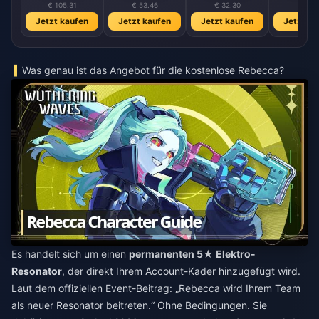
€ 105.31
€ 53.46
€ 32.30
€ 16.1
Jetzt kaufen
Jetzt kaufen
Jetzt kaufen
Jetzt ka
Was genau ist das Angebot für die kostenlose Rebecca?
Es handelt sich um einen
permanenten 5★ Elektro-
Resonator
, der direkt Ihrem Account-Kader hinzugefügt wird.
Laut dem offiziellen Event-Beitrag: „Rebecca wird Ihrem Team
als neuer Resonator beitreten.“ Ohne Bedingungen. Sie