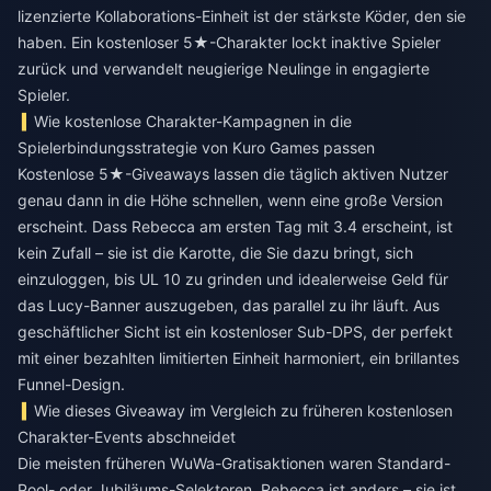
lizenzierte Kollaborations-Einheit ist der stärkste Köder, den sie
haben. Ein kostenloser 5★-Charakter lockt inaktive Spieler
zurück und verwandelt neugierige Neulinge in engagierte
Spieler.
Wie kostenlose Charakter-Kampagnen in die
Spielerbindungsstrategie von Kuro Games passen
Kostenlose 5★-Giveaways lassen die täglich aktiven Nutzer
genau dann in die Höhe schnellen, wenn eine große Version
erscheint. Dass Rebecca am ersten Tag mit 3.4 erscheint, ist
kein Zufall – sie ist die Karotte, die Sie dazu bringt, sich
einzuloggen, bis UL 10 zu grinden und idealerweise Geld für
das Lucy-Banner auszugeben, das parallel zu ihr läuft. Aus
geschäftlicher Sicht ist ein kostenloser Sub-DPS, der perfekt
mit einer bezahlten limitierten Einheit harmoniert, ein brillantes
Funnel-Design.
Wie dieses Giveaway im Vergleich zu früheren kostenlosen
Charakter-Events abschneidet
Die meisten früheren WuWa-Gratisaktionen waren Standard-
Pool- oder Jubiläums-Selektoren. Rebecca ist anders – sie ist