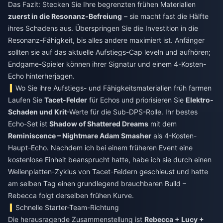
Das Fazit: Stecken Sie Ihre begrenzten frühen Materialien
zuerst in die Resonanz-Befreiung
– sie macht fast die Hälfte
ihres Schadens aus. Überspringen Sie die Investition in die
Resonanz-Fähigkeit, bis alles andere maximiert ist. Anfänger
sollten sie auf das aktuelle Aufstiegs-Cap leveln und aufhören;
Endgame-Spieler können ihrer Signatur und einem 4-Kosten-
Echo hinterherjagen.
Wo Sie ihre Aufstiegs- und Fähigkeitsmaterialien früh farmen
Laufen Sie
Tacet-Felder
für Echos und priorisieren Sie
Elektro-
Schaden und Krit
-Werte für die Sub-DPS-Rolle. Ihr bestes
Echo-Set ist
Shadow of Shattered Dreams
mit dem
Reminiscence – Nightmare Adam Smasher
als 4-Kosten-
Haupt-Echo. Nachdem ich bei einem früheren Event eine
kostenlose Einheit beansprucht hatte, habe ich sie durch einen
Wellenplatten-Zyklus von Tacet-Feldern geschleust und hatte
am selben Tag einen grundlegend brauchbaren Build –
Rebecca folgt derselben frühen Kurve.
Schnelle Starter-Team-Richtung
Die herausragende Zusammenstellung ist
Rebecca + Lucy +