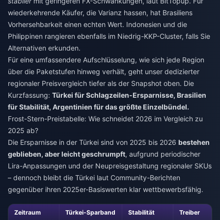
stabiler
mit geringeren FX-Schwankungen, laut BitTopup. Für
wiederkehrende Käufer, die Varianz hassen, hat Brasiliens
Vorhersehbarkeit einen echten Wert. Indonesien und die
Philippinen rangieren ebenfalls im Niedrig-KKP-Cluster, falls Sie
Alternativen erkunden.
Für eine umfassendere Aufschlüsselung, wie sich jede Region
über die Paketstufen hinweg verhält, geht unser dedizierter
regionaler Preisvergleich tiefer als der Snapshot oben. Die
Kurzfassung:
Türkei für Schlagzeilen-Ersparnisse, Brasilien
für Stabilität, Argentinien für das größte Einzelbündel.
Frost-Stern-Preistabelle: Wie schneidet 2026 im Vergleich zu
2025 ab?
Die Ersparnisse in der Türkei sind von 2025 bis 2026
bestehen
geblieben, aber leicht geschrumpft
, aufgrund periodischer
Lira-Anpassungen und der Neupreisgestaltung regionaler SKUs
– dennoch bleibt die Türkei laut Community-Berichten
gegenüber ihren 2025er-Basiswerten klar wettbewerbsfähig.
Zeitraum
Türkei-Sparband
Stabilität
Treiber