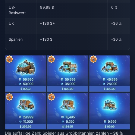
US-
99,99 $
0 %
Basiswert
UK
~136 $+
-36 %
Spanien
~130 $
-30 %
Die auffällige Zahl: Spieler aus Großbritannien zahlen
~36 %