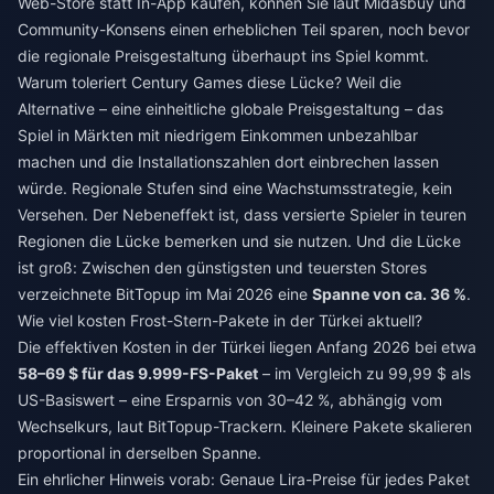
Web-Store statt In-App kaufen, können Sie laut Midasbuy und
Community-Konsens einen erheblichen Teil sparen, noch bevor
die regionale Preisgestaltung überhaupt ins Spiel kommt.
Warum toleriert Century Games diese Lücke? Weil die
Alternative – eine einheitliche globale Preisgestaltung – das
Spiel in Märkten mit niedrigem Einkommen unbezahlbar
machen und die Installationszahlen dort einbrechen lassen
würde. Regionale Stufen sind eine Wachstumsstrategie, kein
Versehen. Der Nebeneffekt ist, dass versierte Spieler in teuren
Regionen die Lücke bemerken und sie nutzen. Und die Lücke
ist groß: Zwischen den günstigsten und teuersten Stores
verzeichnete BitTopup im Mai 2026 eine
Spanne von ca. 36 %
.
Wie viel kosten Frost-Stern-Pakete in der Türkei aktuell?
Die effektiven Kosten in der Türkei liegen Anfang 2026 bei etwa
58–69 $ für das 9.999-FS-Paket
– im Vergleich zu 99,99 $ als
US-Basiswert – eine Ersparnis von 30–42 %, abhängig vom
Wechselkurs, laut BitTopup-Trackern. Kleinere Pakete skalieren
proportional in derselben Spanne.
Ein ehrlicher Hinweis vorab: Genaue Lira-Preise für jedes Paket