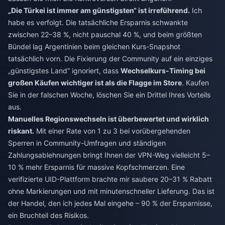
„Die Türkei ist immer am günstigsten“ ist irreführend.
Ich
habe es verfolgt. Die tatsächliche Ersparnis schwankte
zwischen 22–38 %, nicht pauschal 40 %, und beim größten
Bündel lag Argentinien beim gleichen Kurs-Snapshot
tatsächlich vorn. Die Fixierung der Community auf ein einziges
„günstigstes Land“ ignoriert, dass
Wechselkurs-Timing bei
großen Käufen wichtiger ist als die Flagge im Store
. Kaufen
Sie in der falschen Woche, löschen Sie ein Drittel Ihres Vorteils
aus.
Manuelles Regionswechseln ist überbewertet und wirklich
riskant.
Mit einer Rate von 1 zu 3 bei vorübergehenden
Sperren in Community-Umfragen und ständigen
Zahlungsablehnungen bringt Ihnen der VPN-Weg vielleicht 5–
10 % mehr Ersparnis für massive Kopfschmerzen. Eine
verifizierte UID-Plattform brachte mir saubere 20–31 % Rabatt
ohne Markierungen und mit minutenschneller Lieferung. Das ist
der Handel, den ich jedes Mal eingehe – 90 % der Ersparnisse,
ein Bruchteil des Risikos.