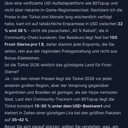
über eine verifizierte UID-Aufladeplattform wie BitTopup und
nicht über riskante In-Game-Regionswechsel. Nachdem ich die
Preise in der Türkei drei Monate lang wöchentlich verfolgt
habe, kam ich auf tatsächliche Ersparnisse in USD zwischen
22
% und 38 %
– nicht die pauschalen „40 % Rabatt“, die in
Community-Chats kursieren. Der Basiskurs liegt fest bei
100
Frost-Sterne pro 1 $
, daher stammt jede Ersparnis, die Sie
sehen, rein aus der regionalen Preisgestaltung und nicht aus
Bonus-Edelsteinen.
Ist die Türkei 2026 wirklich das günstigste Land für Frost-
Sterne?
Ja – bei den reinen Preisen liegt die Türkei 2026 vor jeder
anderen großen Region, aber der Vorsprung gegenüber
Argentinien und Brasilien ist geringer, als der Hype vermuten
lässt. Laut den Community-Trackern von BitTopup liegt die
Türkei konstant
15–30 % unter dem USD-Basiswert
und
klettert in Zeiten einer günstigen Lira bei den größten Paketen
auf
35–42 %
.
Bevor Sie sich darauf stürzen, sollten Sie verstehen, was „am