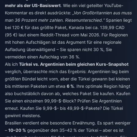
mehr als der US-Basiswert
. Wie ein viel geteilter YouTube-
Kommentar es direkt ausdrückte:
„Von Großbritannien aus muss
man 36 Prozent mehr zahlen. Riesenunterschied.“
Spanien liegt
bei 120 € für das größte Paket, Kanada bei ca. 139,99 CAD
(95 €) laut einem Reddit-Thread vom Mai 2026. Für Regionen
mit hohen Aufschlägen ist das Argument für eine regionale
Aufladung überwältigend – Sie sparen nicht 30 %, Sie
vermeiden einen Aufschlag von 36 %.
Als ich
Türkei vs. Argentinien beim gleichen Kurs-Snapshot
verglich, überraschte mich das Ergebnis: Argentinien lag beim
größten
Bündel leicht vorn, aber die Türkei gewann bei kleinen
bis mittleren Paketen um etwa
6 %
. Ihre optimale Region hängt
also buchstäblich davon ab, welches Paket Sie kaufen. Kaufen
Sie einen einzelnen 99,99-$-Block? Prüfen Sie Argentinien
erneut. Kaufen Sie 9,99-$- bis 49,99-$-Pakete? Die Türkei
gewinnt meistens.
Brasilien verdient eine besondere Erwähnung. Es spart weniger
–
10–20 %
gegenüber den 35–42 % der Türkei – aber es ist