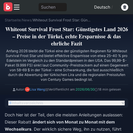
Suchen
Deutsch
/
Startseite
/
News
/
Whiteout Survival Frost Star: Günstigstes Land 2026 – Preise in der Türkei, echte Ersparnisse & das ehrliche Fazit
Whiteout Survival Frost Star: Günstigstes Land 2026
– Preise in der Türkei, echte Ersparnisse & das
ehrliche Fazit
Anfang 2026 bleibt die Türkei eine der günstigsten Regionen für Whiteout
Survival Frost Star und bietet effektive Ersparnisse von etwa 25–40 % pro
Edelstein im Vergleich zu den Standardpreisen in den USA. Das 99,99-$-
Paket (9.999 FS) sinkt laut Community-Preistrackern auf einen Gegenwert
von 58–69 $ in der Türkei – eine Schwankung, die fast ausschließlich
durch die Abwertung der türkischen Lira und die regionalen Preisstufen
von Century Games bedingt ist.
Autor:
Lisa Wang
Veröffentlicht am:
2026/06/30
18 min gelesen
Inhaltsverzeichnis
Doch hier ist der Teil, den die meisten Anleitungen auslassen:
Dieser Rabatt
ändert sich von Monat zu Monat mit dem
Wechselkurs
. Der wirklich sichere Weg, ihn zu nutzen, führt