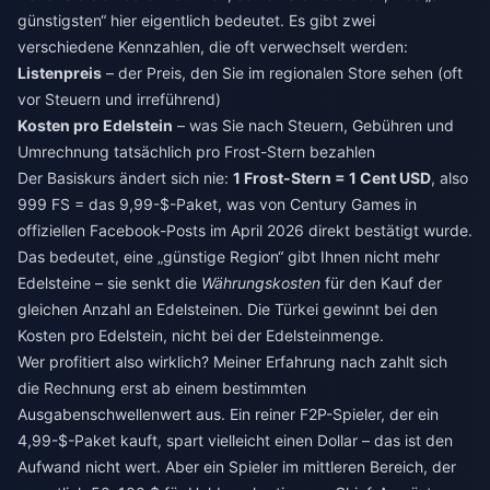
günstigsten“ hier eigentlich bedeutet. Es gibt zwei
verschiedene Kennzahlen, die oft verwechselt werden:
Listenpreis
– der Preis, den Sie im regionalen Store sehen (oft
vor Steuern und irreführend)
Kosten pro Edelstein
– was Sie nach Steuern, Gebühren und
Umrechnung tatsächlich pro Frost-Stern bezahlen
Der Basiskurs ändert sich nie:
1 Frost-Stern = 1 Cent USD
, also
999 FS = das 9,99-$-Paket, was von Century Games in
offiziellen Facebook-Posts im April 2026 direkt bestätigt wurde.
Das bedeutet, eine „günstige Region“ gibt Ihnen nicht mehr
Edelsteine – sie senkt die
Währungskosten
für den Kauf der
gleichen Anzahl an Edelsteinen. Die Türkei gewinnt bei den
Kosten pro Edelstein, nicht bei der Edelsteinmenge.
Wer profitiert also wirklich? Meiner Erfahrung nach zahlt sich
die Rechnung erst ab einem bestimmten
Ausgabenschwellenwert aus. Ein reiner F2P-Spieler, der ein
4,99-$-Paket kauft, spart vielleicht einen Dollar – das ist den
Aufwand nicht wert. Aber ein Spieler im mittleren Bereich, der