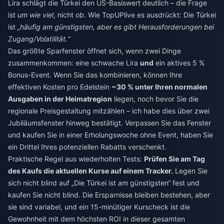
Lira schlägt die Türkei den US-Basiswert deutlich – die Frage
ist
um wie viel
, nicht
ob
. Wie TopUPlive es ausdrückt: Die Türkei
ist
„häufig am günstigsten, aber es gibt Herausforderungen bei
Zugang/Volatilität.“
Das größte Sparfenster öffnet sich, wenn zwei Dinge
zusammenkommen: eine schwache Lira
und
ein aktives 5 %
Bonus-Event. Wenn Sie das kombinieren, können Ihre
effektiven Kosten pro Edelstein
~30 % unter Ihren normalen
Ausgaben in der Heimatregion
liegen, noch bevor Sie die
regionale Preisgestaltung mitzählen – ich habe dies über zwei
Jubiläumsfenster hinweg bestätigt. Verpassen Sie das Fenster
und kaufen Sie in einer Erholungswoche ohne Event, haben Sie
ein Drittel Ihres potenziellen Rabatts verschenkt.
Praktische Regel aus wiederholten Tests:
Prüfen Sie am Tag
des Kaufs die aktuellen Kurse auf einem Tracker.
Legen Sie
sich nicht blind auf „Die Türkei ist am günstigsten“ fest und
kaufen Sie nicht blind. Die Ersparnisse bleiben bestehen, aber
sie sind variabel, und ein 15-minütiger Kurscheck ist die
Gewohnheit mit dem höchsten ROI in dieser gesamten