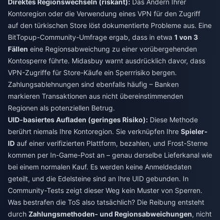
Direktes Regionswechseln (riskant):
Das Ändern Ihrer
Kontoregion oder die Verwendung eines VPN für den Zugriff
auf den türkischen Store löst dokumentierte Probleme aus. Eine
BitTopup-Community-Umfrage ergab, dass in etwa
1 von 3
Fällen
eine Regionsabweichung zu einer vorübergehenden
Kontosperre führte. Midasbuy warnt ausdrücklich davor, dass
VPN-Zugriffe für Store-Käufe ein Sperrrisiko bergen.
Zahlungsablehnungen sind ebenfalls häufig – Banken
markieren Transaktionen aus nicht übereinstimmenden
Regionen als potenziellen Betrug.
UID-basiertes Aufladen (geringes Risiko):
Diese Methode
berührt niemals Ihre Kontoregion. Sie verknüpfen Ihre
Spieler-
ID
auf einer verifizierten Plattform, bezahlen, und Frost-Sterne
kommen per In-Game-Post an – genau derselbe Lieferkanal wie
bei einem normalen Kauf. Es werden keine Anmeldedaten
geteilt, und die Edelsteine sind an Ihre UID gebunden. In
Community-Tests zeigt dieser Weg kein Muster von Sperren.
Was bestrafen die ToS also tatsächlich? Die Reibung entsteht
durch
Zahlungsmethoden- und Regionsabweichungen
, nicht