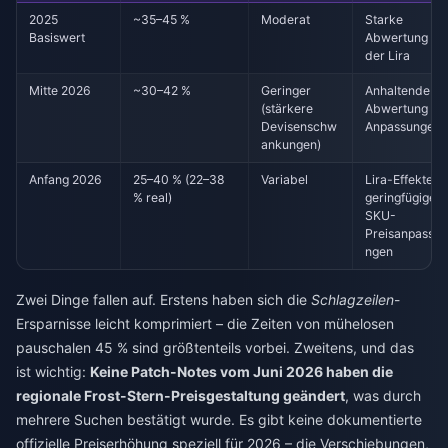
2025
~35–45 %
Moderat
Starke
Basiswert
Abwertung
der Lira
Mitte 2026
~30–42 %
Geringer
Anhaltende
(stärkere
Abwertung +
Devisenschw
Anpassungen
ankungen)
Anfang 2026
25–40 % (22–38
Variabel
Lira-Effekte +
% real)
geringfügige
SKU-
Preisanpassu
ngen
Zwei Dinge fallen auf. Erstens haben sich die
Schlagzeilen
-
Ersparnisse leicht komprimiert – die Zeiten von mühelosen
pauschalen 45 % sind größtenteils vorbei. Zweitens, und das
ist wichtig:
Keine Patch-Notes vom Juni 2026 haben die
regionale Frost-Stern-Preisgestaltung geändert
, was durch
mehrere Suchen bestätigt wurde. Es gibt keine dokumentierte
offizielle Preiserhöhung speziell für 2026 – die Verschiebungen,