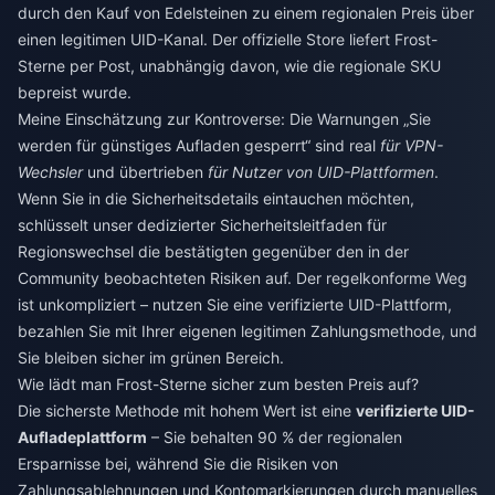
durch den Kauf von Edelsteinen zu einem regionalen Preis über
einen legitimen UID-Kanal. Der offizielle Store liefert Frost-
Sterne per Post, unabhängig davon, wie die regionale SKU
bepreist wurde.
Meine Einschätzung zur Kontroverse: Die Warnungen „Sie
werden für günstiges Aufladen gesperrt“ sind real
für VPN-
Wechsler
und übertrieben
für Nutzer von UID-Plattformen
.
Wenn Sie in die Sicherheitsdetails eintauchen möchten,
schlüsselt unser dedizierter Sicherheitsleitfaden für
Regionswechsel die bestätigten gegenüber den in der
Community beobachteten Risiken auf. Der regelkonforme Weg
ist unkompliziert – nutzen Sie eine verifizierte UID-Plattform,
bezahlen Sie mit Ihrer eigenen legitimen Zahlungsmethode, und
Sie bleiben sicher im grünen Bereich.
Wie lädt man Frost-Sterne sicher zum besten Preis auf?
Die sicherste Methode mit hohem Wert ist eine
verifizierte UID-
Aufladeplattform
– Sie behalten 90 % der regionalen
Ersparnisse bei, während Sie die Risiken von
Zahlungsablehnungen und Kontomarkierungen durch manuelles