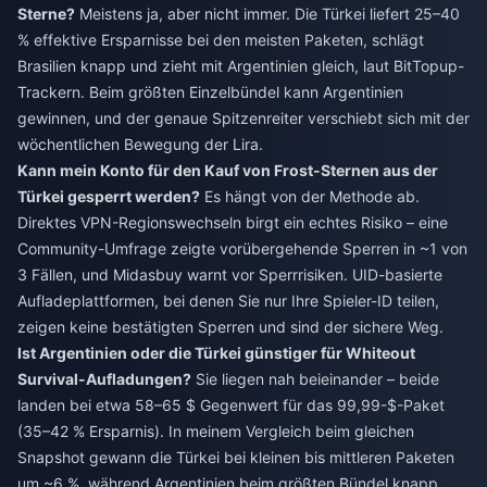
Sterne?
Meistens ja, aber nicht immer. Die Türkei liefert 25–40
% effektive Ersparnisse bei den meisten Paketen, schlägt
Brasilien knapp und zieht mit Argentinien gleich, laut BitTopup-
Trackern. Beim größten Einzelbündel kann Argentinien
gewinnen, und der genaue Spitzenreiter verschiebt sich mit der
wöchentlichen Bewegung der Lira.
Kann mein Konto für den Kauf von Frost-Sternen aus der
Türkei gesperrt werden?
Es hängt von der Methode ab.
Direktes VPN-Regionswechseln birgt ein echtes Risiko – eine
Community-Umfrage zeigte vorübergehende Sperren in ~1 von
3 Fällen, und Midasbuy warnt vor Sperrrisiken. UID-basierte
Aufladeplattformen, bei denen Sie nur Ihre Spieler-ID teilen,
zeigen keine bestätigten Sperren und sind der sichere Weg.
Ist Argentinien oder die Türkei günstiger für Whiteout
Survival-Aufladungen?
Sie liegen nah beieinander – beide
landen bei etwa 58–65 $ Gegenwert für das 99,99-$-Paket
(35–42 % Ersparnis). In meinem Vergleich beim gleichen
Snapshot gewann die Türkei bei kleinen bis mittleren Paketen
um ~6 %, während Argentinien beim größten Bündel knapp