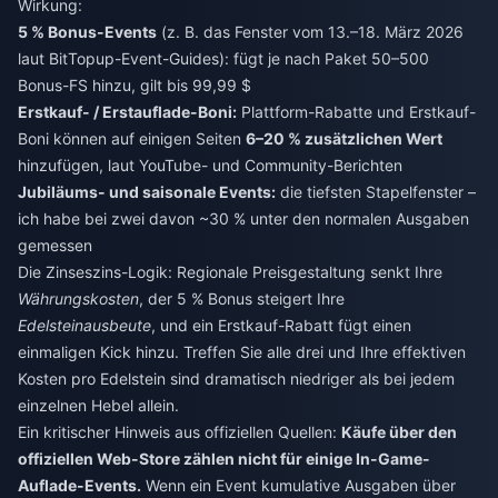
Wirkung:
5 % Bonus-Events
(z. B. das Fenster vom 13.–18. März 2026
laut BitTopup-Event-Guides): fügt je nach Paket 50–500
Bonus-FS hinzu, gilt bis 99,99 $
Erstkauf- / Erstauflade-Boni:
Plattform-Rabatte und Erstkauf-
Boni können auf einigen Seiten
6–20 % zusätzlichen Wert
hinzufügen, laut YouTube- und Community-Berichten
Jubiläums- und saisonale Events:
die tiefsten Stapelfenster –
ich habe bei zwei davon ~30 % unter den normalen Ausgaben
gemessen
Die Zinseszins-Logik: Regionale Preisgestaltung senkt Ihre
Währungskosten
, der 5 % Bonus steigert Ihre
Edelsteinausbeute
, und ein Erstkauf-Rabatt fügt einen
einmaligen Kick hinzu. Treffen Sie alle drei und Ihre effektiven
Kosten pro Edelstein sind dramatisch niedriger als bei jedem
einzelnen Hebel allein.
Ein kritischer Hinweis aus offiziellen Quellen:
Käufe über den
offiziellen Web-Store zählen nicht für einige In-Game-
Auflade-Events.
Wenn ein Event kumulative Ausgaben über