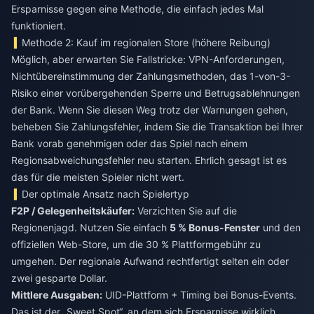
Ersparnisse gegen eine Methode, die einfach jedes Mal
funktioniert.
Methode 2: Kauf im regionalen Store (höhere Reibung)
Möglich, aber erwarten Sie Fallstricke: VPN-Anforderungen,
Nichtübereinstimmung der Zahlungsmethoden, das 1-von-3-
Risiko einer vorübergehenden Sperre und Betrugsablehnungen
der Bank. Wenn Sie diesen Weg trotz der Warnungen gehen,
beheben Sie Zahlungsfehler, indem Sie die Transaktion bei Ihrer
Bank vorab genehmigen oder das Spiel nach einem
Regionsabweichungsfehler neu starten. Ehrlich gesagt ist es
das für die meisten Spieler nicht wert.
Der optimale Ansatz nach Spielertyp
F2P / Gelegenheitskäufer:
Verzichten Sie auf die
Regionenjagd. Nutzen Sie einfach
5 % Bonus-Fenster
und den
offiziellen Web-Store, um die 30 % Plattformgebühr zu
umgehen. Der regionale Aufwand rechtfertigt selten ein oder
zwei gesparte Dollar.
Mittlere Ausgaben:
UID-Plattform + Timing bei Bonus-Events.
Das ist der „Sweet Spot“, an dem sich Ersparnisse wirklich