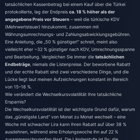
tatsächlichen Kassenbetrag bei einem Kauf über die Türkei
protokollierte, lag der Endpreis
ca. 18 % höher als der
angegebene Preis vor Steuern
– weil die türkische KDV
(Mehrwertsteuer) hinzukommt, zusammen mit
Währungsumrechnungs- und Zahlungsabwicklungsgebühren.
Eine Anleitung, die „50 % günstiger!“ schreit, meint also
vielleicht eher ~32 % günstiger nach KDV, Umrechnungsspanne
und Bearbeitung. Vergleichen Sie immer die
tatsächlichen
Endbeträge
, niemals die Listenpreise. Der beworbene Rabatt
und der echte Rabatt sind zwei verschiedene Dinge, und die
Lücke liegt laut meinen Aufzeichnungen konstant im Bereich
von 15–18 %.
Wie verändert die Wechselkursvolatilität Ihre tatsächliche
Ersparnis?
Die Wechselkursvolatilität ist der wichtigste Grund dafür, warum
das „günstigste Land“ von Monat zu Monat wechselt – eine
Woche mit schwacher Lira kann Ihren Rabatt auf über 38 %
ausdehnen, während eine Erholungswoche ihn auf 22 %
zusammenschrumpfen lässt. Die Länderstufe ist fix; die