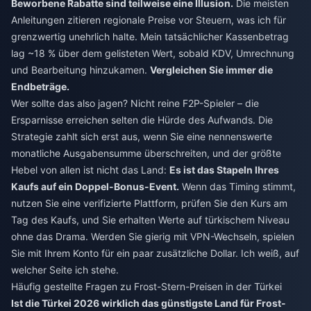
Beworbene Rabatte sind teilweise eine Illusion.
Die meisten
Anleitungen zitieren regionale Preise vor Steuern, was ich für
grenzwertig unehrlich halte. Mein tatsächlicher Kassenbetrag
lag ~18 % über dem gelisteten Wert, sobald KDV, Umrechnung
und Bearbeitung hinzukamen.
Vergleichen Sie immer die
Endbeträge.
Wer sollte das also jagen? Nicht reine F2P-Spieler – die
Ersparnisse erreichen selten die Hürde des Aufwands. Die
Strategie zahlt sich erst aus, wenn Sie eine nennenswerte
monatliche Ausgabensumme überschreiten, und der größte
Hebel von allen ist nicht das Land:
Es ist das Stapeln Ihres
Kaufs auf ein Doppel-Bonus-Event.
Wenn das Timing stimmt,
nutzen Sie eine verifizierte Plattform, prüfen Sie den Kurs am
Tag des Kaufs, und Sie erhalten Werte auf türkischem Niveau
ohne das Drama. Werden Sie gierig mit VPN-Wechseln, spielen
Sie mit Ihrem Konto für ein paar zusätzliche Dollar. Ich weiß, auf
welcher Seite ich stehe.
Häufig gestellte Fragen zu Frost-Stern-Preisen in der Türkei
Ist die Türkei 2026 wirklich das günstigste Land für Frost-