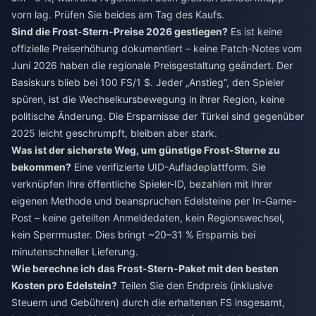
vorn lag. Prüfen Sie beides am Tag des Kaufs.
Sind die Frost-Stern-Preise 2026 gestiegen?
Es ist keine
offizielle Preiserhöhung dokumentiert – keine Patch-Notes vom
Juni 2026 haben die regionale Preisgestaltung geändert. Der
Basiskurs blieb bei 100 FS/1 $. Jeder „Anstieg“, den Spieler
spüren, ist die Wechselkursbewegung in ihrer Region, keine
politische Änderung. Die Ersparnisse der Türkei sind gegenüber
2025 leicht geschrumpft, bleiben aber stark.
Was ist der sicherste Weg, um günstige Frost-Sterne zu
bekommen?
Eine verifizierte UID-Aufladeplattform. Sie
verknüpfen Ihre öffentliche Spieler-ID, bezahlen mit Ihrer
eigenen Methode und beanspruchen Edelsteine per In-Game-
Post – keine geteilten Anmeldedaten, kein Regionswechsel,
kein Sperrmuster. Dies bringt ~20–31 % Ersparnis bei
minutenschneller Lieferung.
Wie berechne ich das Frost-Stern-Paket mit den besten
Kosten pro Edelstein?
Teilen Sie den Endpreis (inklusive
Steuern und Gebühren) durch die erhaltenen FS insgesamt,