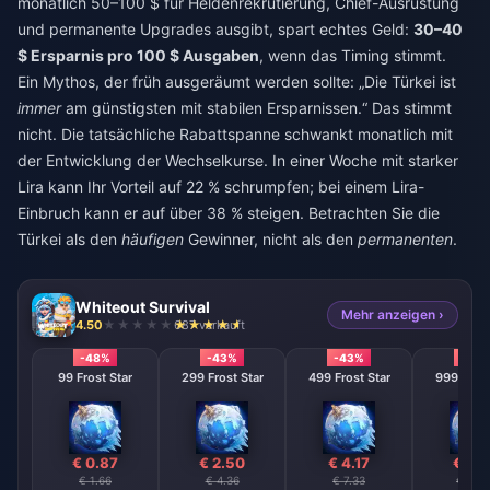
monatlich 50–100 $ für Heldenrekrutierung, Chief-Ausrüstung
und permanente Upgrades ausgibt, spart echtes Geld:
30–40
$ Ersparnis pro 100 $ Ausgaben
, wenn das Timing stimmt.
Ein Mythos, der früh ausgeräumt werden sollte: „Die Türkei ist
immer
am günstigsten mit stabilen Ersparnissen.“ Das stimmt
nicht. Die tatsächliche Rabattspanne schwankt monatlich mit
der Entwicklung der Wechselkurse. In einer Woche mit starker
Lira kann Ihr Vorteil auf 22 % schrumpfen; bei einem Lira-
Einbruch kann er auf über 38 % steigen. Betrachten Sie die
Türkei als den
häufigen
Gewinner, nicht als den
permanenten
.
Whiteout Survival
Mehr anzeigen ›
4.50
687 verkauft
-48%
-43%
-43%
-43
99 Frost Star
299 Frost Star
499 Frost Star
999 Frost
€ 0.87
€ 2.50
€ 4.17
€ 8.
€ 1.66
€ 4.36
€ 7.33
€ 14.6