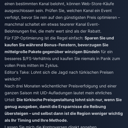
einen bestimmten Kanal belohnt, können Web-Store-Käufe
ausgeschlossen sein. Prüfen Sie, welchen Kanal ein Event
verfolgt, bevor Sie rein auf den günstigsten Preis optimieren –
manchmal schaltet ein etwas teurerer Kanal Event-
Belohnungen frei, die mehr wert sind als der Rabatt.
Für F2P-Optimierung ist die Regel einfach:
Sparen Sie und
kaufen Sie während Bonus-Fenstern, bevorzugen Sie
mittelgroße Pakete gegenüber winzigen Bündeln
für ein
besseres $/FS-Verhältnis und kaufen Sie niemals in Panik zum
vollen Preis mitten im Zyklus.
Editor's Take: Lohnt sich die Jagd nach türkischen Preisen
wirklich?
Nach drei Monaten wöchentlicher Preisverfolgung und einer
ganzen Saison mit UID-Aufladungen lautet mein ehrliches
Urteil:
Die türkische Preisgestaltung lohnt sich nur, wenn Sie
genug ausgeben, damit die Ersparnisse die Reibung
übersteigen – und selbst dann ist die Region weniger wichtig
als Ihr Timing und Ihre Methode.
Lassen Sie mich die Kontroversen direkt angehen.