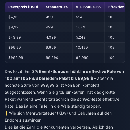
Paketpreis (USD)
Standard-FS
5 % Bonus-FS
Effektive FS
$4,99
499
524
105
$9,99
999
1.049
105
$49,99
4.999
5.249
105
$99,99
9.999
10.499
105
$999,99
99.990
99.990
100
Das Fazit: Ein
5 % Event-Bonus erhöht Ihre effektive Rate von
100 auf 105 FS/$ bei jedem Paket bis 99,99 $
– aber die
höchste Stufe von 999,99 $ ist von Boni komplett
ausgeschlossen. Wenn Sie groß einkaufen, hat das größte
Paket während Events tatsächlich die
schlechteste
effektive
Rate. Das ist eine Falle, in die Wale ständig tappen.
Wie sich Mehrwertsteuer (KDV) und Gebühren auf den
Endpreis auswirken
Dies ist die Zahl, die Konkurrenten verbergen. Als ich den