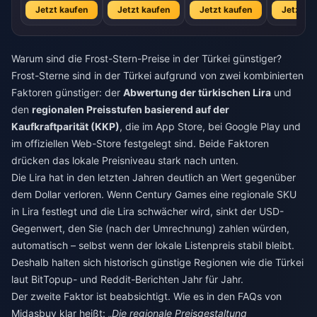
Jetzt kaufen
Jetzt kaufen
Jetzt kaufen
Jetzt ka
Warum sind die Frost-Stern-Preise in der Türkei günstiger?
Frost-Sterne sind in der Türkei aufgrund von zwei kombinierten
Faktoren günstiger: der
Abwertung der türkischen Lira
und
den
regionalen Preisstufen basierend auf der
Kaufkraftparität (KKP)
, die im App Store, bei Google Play und
im offiziellen Web-Store festgelegt sind. Beide Faktoren
drücken das lokale Preisniveau stark nach unten.
Die Lira hat in den letzten Jahren deutlich an Wert gegenüber
dem Dollar verloren. Wenn Century Games eine regionale SKU
in Lira festlegt und die Lira schwächer wird, sinkt der USD-
Gegenwert, den Sie (nach der Umrechnung) zahlen würden,
automatisch – selbst wenn der lokale Listenpreis stabil bleibt.
Deshalb halten sich historisch günstige Regionen wie die Türkei
laut BitTopup- und Reddit-Berichten Jahr für Jahr.
Der zweite Faktor ist beabsichtigt. Wie es in den FAQs von
Midasbuy klar heißt:
„Die regionale Preisgestaltung