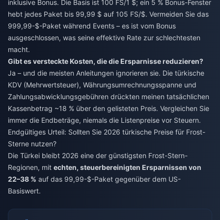
inklusive Bonus. Die Basis ist 100 FS/1 $; ein 5 % Bonus-Fenster
hebt jedes Paket bis 99,99 $ auf 105 FS/$. Vermeiden Sie das
999,99-$-Paket während Events – es ist vom Bonus
ausgeschlossen, was seine effektive Rate zur schlechtesten
macht.
Gibt es versteckte Kosten, die die Ersparnisse reduzieren?
Ja – und die meisten Anleitungen ignorieren sie. Die türkische
KDV (Mehrwertsteuer), Währungsumrechnungsspanne und
Zahlungsabwicklungsgebühren drückten meinen tatsächlichen
Kassenbetrag ~18 % über den gelisteten Preis. Vergleichen Sie
immer die Endbeträge, niemals die Listenpreise vor Steuern.
Endgültiges Urteil: Sollten Sie 2026 türkische Preise für Frost-
Sterne nutzen?
Die Türkei bleibt 2026 eine der günstigsten Frost-Stern-
Regionen, mit
echten, steuerbereinigten Ersparnissen von
22–38 %
auf das 99,99-$-Paket gegenüber dem US-
Basiswert.