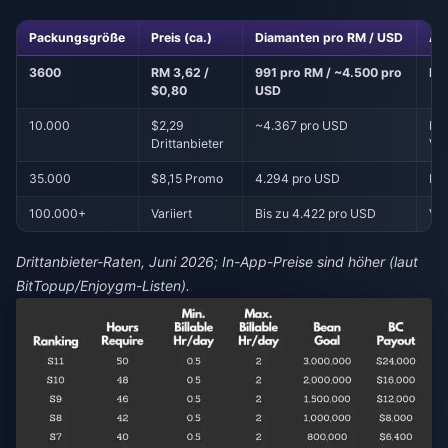
Packungsgröße
Preis (ca.)
Diamanten pro RM / USD
Am
3600
RM 3,62 /
991 pro RM / ~4.500 pro
Ers
$0,80
USD
10.000
$2,29
~4.367 pro USD
Re
Drittanbieter
Ve
35.000
$8,15 Promo
4.294 pro USD
Bes
100.000+
Variiert
Bis zu 4.422 pro USD
VIP
Drittanbieter-Raten, Juni 2026; In-App-Preise sind höher (laut
BitTopup/Enjoygm-Listen).