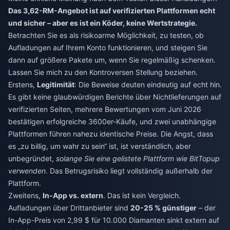
Das 3,62-RM-Angebot ist auf verifizierten Plattformen echt
und sicher – aber es ist ein Köder, keine Wertstrategie.
Betrachten Sie es als risikoarme Möglichkeit, zu testen, ob
Aufladungen auf Ihrem Konto funktionieren, und steigen Sie
dann auf größere Pakete um, wenn Sie regelmäßig schenken.
Lassen Sie mich zu den Kontroversen Stellung beziehen.
Erstens,
Legitimität
: Die Beweise deuten eindeutig auf echt hin.
Es gibt keine glaubwürdigen Berichte über Nichtlieferungen auf
verifizierten Seiten, mehrere Bewertungen vom Juni 2026
bestätigen erfolgreiche 3600er-Käufe, und zwei unabhängige
Plattformen führen nahezu identische Preise. Die Angst, dass
es „zu billig, um wahr zu sein“ ist, ist verständlich, aber
unbegründet,
solange Sie eine gelistete Plattform wie BitTopup
verwenden
. Das Betrugsrisiko liegt vollständig außerhalb der
Plattform.
Zweitens,
In-App vs. extern
. Das ist kein Vergleich.
Aufladungen über Drittanbieter sind
20-25 % günstiger
– der
In-App-Preis von 2,99 $ für 10.000 Diamanten sinkt extern auf