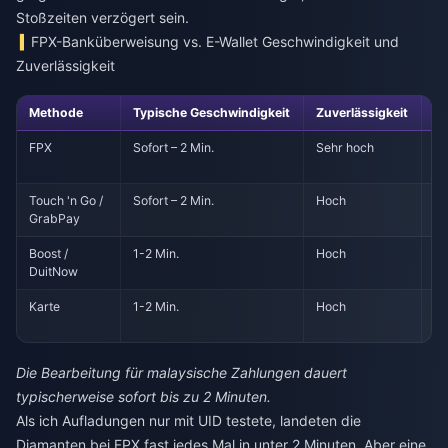
Stoßzeiten verzögert sein.
FPX-Banküberweisung vs. E-Wallet Geschwindigkeit und
Zuverlässigkeit
Methode
Typische Geschwindigkeit
Zuverlässigkeit
Hä
FPX
Sofort – 2 Min.
Sehr hoch
Ze
de
Touch 'n Go /
Sofort – 2 Min.
Hoch
L
GrabPay
St
Boost /
1-2 Min.
Hoch
Ve
DuitNow
di
Karte
1-2 Min.
Hoch
Ba
rit
Die Bearbeitung für malaysische Zahlungen dauert
typischerweise sofort bis zu 2 Minuten.
Als ich Aufladungen nur mit UID testete, landeten die
Diamanten bei FPX fast jedes Mal in unter 2 Minuten. Aber eine