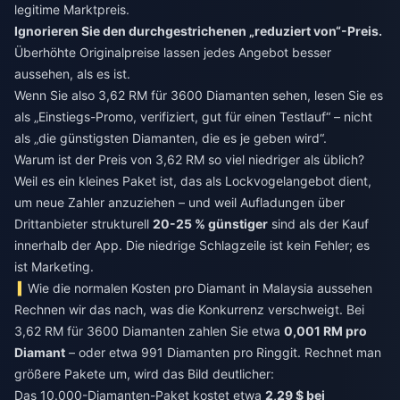
legitime Marktpreis.
Ignorieren Sie den durchgestrichenen „reduziert von“-Preis.
Überhöhte Originalpreise lassen jedes Angebot besser
aussehen, als es ist.
Wenn Sie also 3,62 RM für 3600 Diamanten sehen, lesen Sie es
als „Einstiegs-Promo, verifiziert, gut für einen Testlauf“ – nicht
als „die günstigsten Diamanten, die es je geben wird“.
Warum ist der Preis von 3,62 RM so viel niedriger als üblich?
Weil es ein kleines Paket ist, das als Lockvogelangebot dient,
um neue Zahler anzuziehen – und weil Aufladungen über
Drittanbieter strukturell
20-25 % günstiger
sind als der Kauf
innerhalb der App. Die niedrige Schlagzeile ist kein Fehler; es
ist Marketing.
Wie die normalen Kosten pro Diamant in Malaysia aussehen
Rechnen wir das nach, was die Konkurrenz verschweigt. Bei
3,62 RM für 3600 Diamanten zahlen Sie etwa
0,001 RM pro
Diamant
– oder etwa 991 Diamanten pro Ringgit. Rechnet man
größere Pakete um, wird das Bild deutlicher:
Das 10.000-Diamanten-Paket kostet etwa
2,29 $ bei