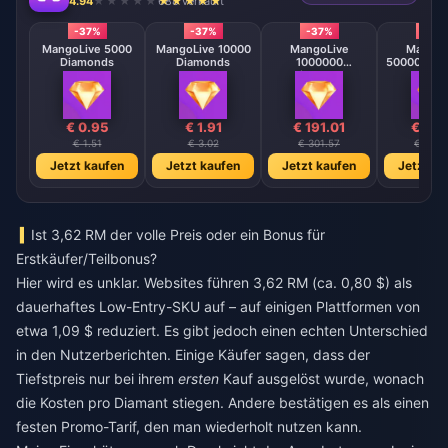
4.94
688 verkauft
-37%
-37%
-37%
-37
MangoLive 5000
MangoLive 10000
MangoLive
MangoL
Diamonds
Diamonds
1000000
500000 Di
Diamonds
€ 0.95
€ 1.91
€ 191.01
€ 95.
€ 1.51
€ 3.02
€ 301.57
€ 150.
Jetzt kaufen
Jetzt kaufen
Jetzt kaufen
Jetzt ka
Ist 3,62 RM der volle Preis oder ein Bonus für
Erstkäufer/Teilbonus?
Hier wird es unklar. Websites führen 3,62 RM (ca. 0,80 $) als
dauerhaftes Low-Entry-SKU auf – auf einigen Plattformen von
etwa 1,09 $ reduziert. Es gibt jedoch einen echten Unterschied
in den Nutzerberichten. Einige Käufer sagen, dass der
Tiefstpreis nur bei ihrem
ersten
Kauf ausgelöst wurde, wonach
die Kosten pro Diamant stiegen. Andere bestätigen es als einen
festen Promo-Tarif, den man wiederholt nutzen kann.