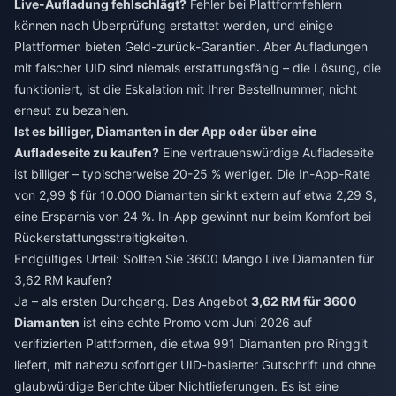
Live-Aufladung fehlschlägt?
Fehler bei Plattformfehlern
können nach Überprüfung erstattet werden, und einige
Plattformen bieten Geld-zurück-Garantien. Aber Aufladungen
mit falscher UID sind niemals erstattungsfähig – die Lösung, die
funktioniert, ist die Eskalation mit Ihrer Bestellnummer, nicht
erneut zu bezahlen.
Ist es billiger, Diamanten in der App oder über eine
Aufladeseite zu kaufen?
Eine vertrauenswürdige Aufladeseite
ist billiger – typischerweise 20-25 % weniger. Die In-App-Rate
von 2,99 $ für 10.000 Diamanten sinkt extern auf etwa 2,29 $,
eine Ersparnis von 24 %. In-App gewinnt nur beim Komfort bei
Rückerstattungsstreitigkeiten.
Endgültiges Urteil: Sollten Sie 3600 Mango Live Diamanten für
3,62 RM kaufen?
Ja – als ersten Durchgang. Das Angebot
3,62 RM für 3600
Diamanten
ist eine echte Promo vom Juni 2026 auf
verifizierten Plattformen, die etwa 991 Diamanten pro Ringgit
liefert, mit nahezu sofortiger UID-basierter Gutschrift und ohne
glaubwürdige Berichte über Nichtlieferungen. Es ist eine