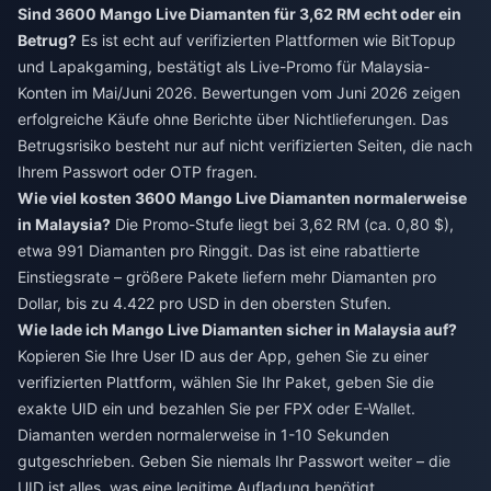
Sind 3600 Mango Live Diamanten für 3,62 RM echt oder ein
Betrug?
Es ist echt auf verifizierten Plattformen wie BitTopup
und Lapakgaming, bestätigt als Live-Promo für Malaysia-
Konten im Mai/Juni 2026. Bewertungen vom Juni 2026 zeigen
erfolgreiche Käufe ohne Berichte über Nichtlieferungen. Das
Betrugsrisiko besteht nur auf nicht verifizierten Seiten, die nach
Ihrem Passwort oder OTP fragen.
Wie viel kosten 3600 Mango Live Diamanten normalerweise
in Malaysia?
Die Promo-Stufe liegt bei 3,62 RM (ca. 0,80 $),
etwa 991 Diamanten pro Ringgit. Das ist eine rabattierte
Einstiegsrate – größere Pakete liefern mehr Diamanten pro
Dollar, bis zu 4.422 pro USD in den obersten Stufen.
Wie lade ich Mango Live Diamanten sicher in Malaysia auf?
Kopieren Sie Ihre User ID aus der App, gehen Sie zu einer
verifizierten Plattform, wählen Sie Ihr Paket, geben Sie die
exakte UID ein und bezahlen Sie per FPX oder E-Wallet.
Diamanten werden normalerweise in 1-10 Sekunden
gutgeschrieben. Geben Sie niemals Ihr Passwort weiter – die
UID ist alles, was eine legitime Aufladung benötigt.