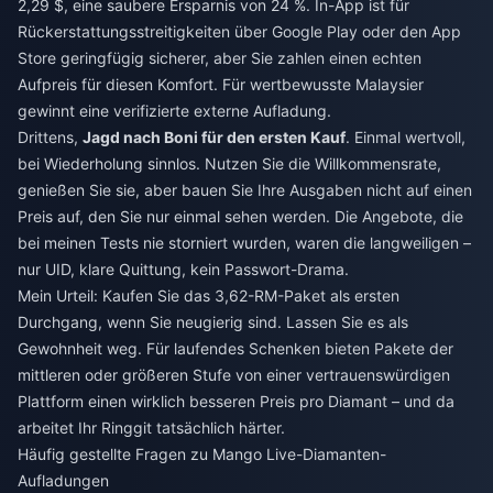
2,29 $, eine saubere Ersparnis von 24 %. In-App ist für
Rückerstattungsstreitigkeiten über Google Play oder den App
Store geringfügig sicherer, aber Sie zahlen einen echten
Aufpreis für diesen Komfort. Für wertbewusste Malaysier
gewinnt eine verifizierte externe Aufladung.
Drittens,
Jagd nach Boni für den ersten Kauf
. Einmal wertvoll,
bei Wiederholung sinnlos. Nutzen Sie die Willkommensrate,
genießen Sie sie, aber bauen Sie Ihre Ausgaben nicht auf einen
Preis auf, den Sie nur einmal sehen werden. Die Angebote, die
bei meinen Tests nie storniert wurden, waren die langweiligen –
nur UID, klare Quittung, kein Passwort-Drama.
Mein Urteil: Kaufen Sie das 3,62-RM-Paket als ersten
Durchgang, wenn Sie neugierig sind. Lassen Sie es als
Gewohnheit weg. Für laufendes Schenken bieten Pakete der
mittleren oder größeren Stufe von einer vertrauenswürdigen
Plattform einen wirklich besseren Preis pro Diamant – und da
arbeitet Ihr Ringgit tatsächlich härter.
Häufig gestellte Fragen zu Mango Live-Diamanten-
Aufladungen