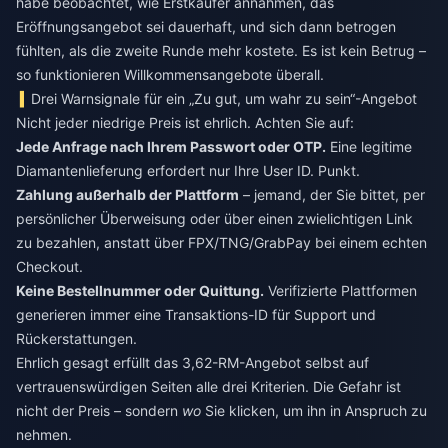
habe beobachtet, wie Erstkäufer annahmen, das
Eröffnungsangebot sei dauerhaft, und sich dann betrogen
fühlten, als die zweite Runde mehr kostete. Es ist kein Betrug –
so funktionieren Willkommensangebote überall.
Drei Warnsignale für ein „Zu gut, um wahr zu sein“-Angebot
Nicht jeder niedrige Preis ist ehrlich. Achten Sie auf:
Jede Anfrage nach Ihrem Passwort oder OTP.
Eine legitime
Diamantenlieferung erfordert nur Ihre User ID. Punkt.
Zahlung außerhalb der Plattform
– jemand, der Sie bittet, per
persönlicher Überweisung oder über einen zwielichtigen Link
zu bezahlen, anstatt über FPX/TNG/GrabPay bei einem echten
Checkout.
Keine Bestellnummer oder Quittung.
Verifizierte Plattformen
generieren immer eine Transaktions-ID für Support und
Rückerstattungen.
Ehrlich gesagt erfüllt das 3,62-RM-Angebot selbst auf
vertrauenswürdigen Seiten alle drei Kriterien. Die Gefahr ist
nicht der Preis – sondern
wo
Sie klicken, um ihn in Anspruch zu
nehmen.