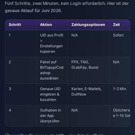
Fünf Schritte, zwei Minuten, kein Login erforderlich. Hier ist der
genaue Ablauf für Juni 2026.
Schritt
Aktion
Zahlungsoptionen
Zeit
1
UID aus Profil
N/A
Sofort
>
Einstellungen
kopieren
2
Paket auf
FPX, TNG,
N/A
BitTopup/Cod
GrabPay, Boost
ashop
auswählen
3
Genaue UID
Karten, E-Wallets,
1-2 Min.
eingeben &
DuitNow
bezahlen
4
Guthaben in
N/A
Üblicherwei
der App
e 1-10 Sek.
überprüfen