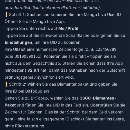
Überprüfen Sie immer die UID – eine falsche ID ist
unwiderruflich (laut mehreren Plattform-Leitfäden).
Schritt 1: Suchen und kopieren Sie Ihre Mango Live User ID
Öffnen Sie die Mango Live App.
Tippen Sie unten rechts auf
Me / Profil
.
Tippen Sie auf die schwebende Schaltfläche oder gehen Sie zu
Einstellungen
, um Ihre UID zu kopieren.
Ihre UID ist eine numerische Zeichenfolge (z. B.
123456789
oder
). Kopieren Sie sie direkt – tippen Sie sie
U0100390151
nicht aus dem Gedächtnis ab. Stellen Sie sicher, dass Ihre App
mindestens
v2.9.1
hat, damit das Guthaben nach der Gutschrift
ordnungsgemäß synchronisiert wird.
Schritt 2: Wählen Sie das Diamantenpaket und geben Sie
Ihre ID bei BitTopup ein
Gehen Sie zu BitTopup, wählen Sie das
3600-Diamanten-
Paket
und fügen Sie Ihre UID in das Feld ein. Überprüfen Sie sie
Zeichen für Zeichen. Dies ist der Schritt, bei dem Geld verloren
geht – eine falsch eingegebene ID schickt Diamanten ins Leere,
ohne Rückerstattung.