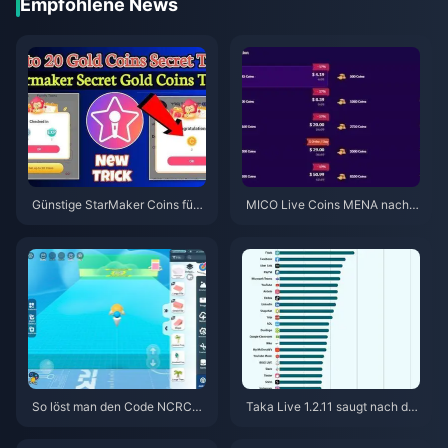
Empfohlene News
Günstige StarMaker Coins für
MICO Live Coins MENA nach v
die SupernovaX 2026 Audition
5.2: Günstigste Angebote 2026
s (12-23 % Rabatt)
So löst man den Code NCRCK
Taka Live 1.2.11 saugt nach de
YT8EF für kostenlose Eggy-M
m Update im Juli 2026 den Akk
ünzen ein (Aug. 2026)
u schnell leer? Ursachen und L