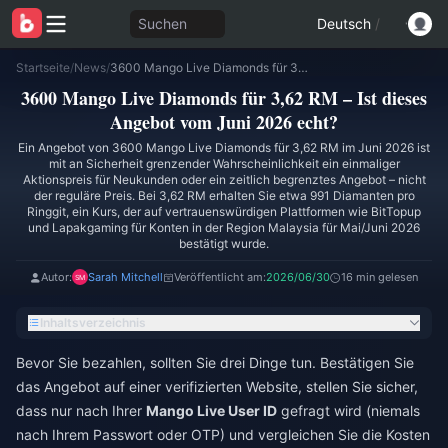
Suchen
Deutsch
/
Startseite
/
News
/
3600 Mango Live Diamonds für 3,62 RM – Ist dieses Angebot vom Juni 2026 echt?
3600 Mango Live Diamonds für 3,62 RM – Ist dieses
Angebot vom Juni 2026 echt?
Ein Angebot von 3600 Mango Live Diamonds für 3,62 RM im Juni 2026 ist
mit an Sicherheit grenzender Wahrscheinlichkeit ein einmaliger
Aktionspreis für Neukunden oder ein zeitlich begrenztes Angebot – nicht
der reguläre Preis. Bei 3,62 RM erhalten Sie etwa 991 Diamanten pro
Ringgit, ein Kurs, der auf vertrauenswürdigen Plattformen wie BitTopup
und Lapakgaming für Konten in der Region Malaysia für Mai/Juni 2026
bestätigt wurde.
Autor:
Sarah Mitchell
Veröffentlicht am:
2026/06/30
16 min gelesen
Inhaltsverzeichnis
Bevor Sie bezahlen, sollten Sie drei Dinge tun. Bestätigen Sie
das Angebot auf einer verifizierten Website, stellen Sie sicher,
dass nur nach Ihrer
Mango Live User ID
gefragt wird (niemals
nach Ihrem Passwort oder OTP) und vergleichen Sie die Kosten