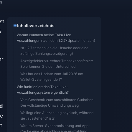
n
st
Inhaltsverzeichnis
s
Warum kommen meine Taka Live-
Auszahlungen nach dem 1.2.7-Update nicht an?
Ist 1.2.7 tatsächlich die Ursache oder eine
zufällige Zahlungsverzögerung?
hr
Anzeigefehler vs. echter Transaktionsfehler:
So erkennen Sie den Unterschied
Was hat das Update vom Juli 2026 am
Wallet-System geändert?
Wie funktioniert das Taka Live-
Auszahlungssystem eigentlich?
Vom Geschenk zum auszahlbaren Guthaben:
rd
Der vollständige Umwandlungsweg
Wo liegt eine Auszahlung physisch, während
e
sie „ausstehend“ ist?
ch
Warum Server-Synchronisierung und App-
Cache eine abgeschlossene Auszahlung