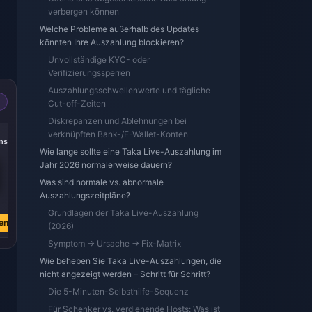
verbergen können
Welche Probleme außerhalb des Updates
könnten Ihre Auszahlung blockieren?
Unvollständige KYC- oder
Verifizierungssperren
Auszahlungsschwellenwerte und tägliche
Cut-off-Zeiten
Diskrepanzen und Ablehnungen bei
-51%
-51%
-51%
verknüpften Bank-/E-Wallet-Konten
ns
252000 coins
297000 coins
430000 coins
Wie lange sollte eine Taka Live-Auszahlung im
Jahr 2026 normalerweise dauern?
Was sind normale vs. abnormale
Auszahlungszeitpläne?
€ 20.25
€ 23.87
€ 34.56
€ 41.12
€ 48.46
€ 70.16
Grundlagen der Taka Live-Auszahlung
en
Jetzt kaufen
Jetzt kaufen
Jetzt kaufen
(2026)
Symptom → Ursache → Fix-Matrix
Wie beheben Sie Taka Live-Auszahlungen, die
nicht angezeigt werden – Schritt für Schritt?
Die 5-Minuten-Selbsthilfe-Sequenz
Für Schenker vs. verdienende Hosts: Was ist