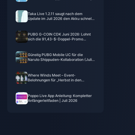
2026)
Taka Live 1.2.11 saugt nach dem
Update im Juli 2026 den Akku schnell
leer? Ursachen und Lösungen
PUBG G-COIN CDK Juni 2026: Lohnt
sich die 91,43-$-Doppel-Promo
wirklich?
Günstig PUBG Mobile UC für die
Naruto Shippuden-Kollaboration (Juli
2026) kaufen: Kosten, beste Pakete &
sicheres Aufladen
Where Winds Meet – Event-
Belohnungen für „Herbst in den
Bergen“, Juli 2026: Vollständige Liste,
Währung und Priorität
Poppo Live App Anleitung: Kompletter
Anfängerleitfaden | Juli 2026