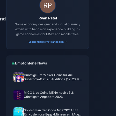
Ryan Patel
und
Game economy designer and virtual currency
expert with hands-on experience building in-
game economies for MMO and mobile titles.
Vollständiges Profil anzeigen →
Empfohlene News
Günstige StarMaker Coins für die
SupernovaX 2026 Auditions (12-23 %
Rabatt)
MICO Live Coins MENA nach v5.2:
Günstigste Angebote 2026
So löst man den Code NCRCKYT8EF
für kostenlose Eggy-Münzen ein (Aug.