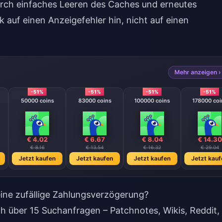
rch einfaches Leeren des Caches und erneutes
 auf einen Anzeigefehler hin, nicht auf einen
Mehr anzeigen ›
-51%
-51%
-51%
-51%
50000 coins
83000 coins
100000 coins
178000 coi
€ 4.02
€ 6.67
€ 8.04
€ 14.30
€ 8.16
€ 13.54
€ 16.32
€ 29.04
Jetzt kaufen
Jetzt kaufen
Jetzt kaufen
Jetzt kauf
 eine zufällige Zahlungsverzögerung?
ch über 15 Suchanfragen – Patchnotes, Wikis, Reddit,