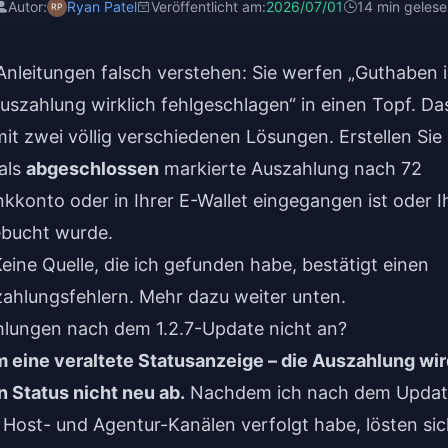
Autor:
Ryan Patel
Veröffentlicht am:
2026/07/01
14 min gelese
n Anleitungen falsch verstehen: Sie werfen „Guthaben i
Auszahlung wirklich fehlgeschlagen“ in einen Topf. Da
it zwei völlig verschiedenen Lösungen. Erstellen Sie
als
abgeschlossen
markierte Auszahlung nach 72
konto oder in Ihrer E-Wallet eingegangen ist oder I
bucht wurde.
eine Quelle, die ich gefunden habe, bestätigt einen
hlungsfehlern. Mehr dazu weiter unten.
ungen nach dem 1.2.7-Update nicht an?
m eine veraltete Statusanzeige – die Auszahlung wi
n Status nicht neu ab.
Nachdem ich nach dem Updat
 Host- und Agentur-Kanälen verfolgt habe, lösten si