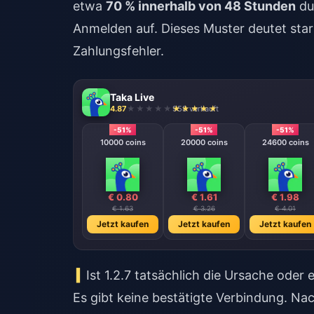
etwa
70 % innerhalb von 48 Stunden
du
Anmelden auf. Dieses Muster deutet stark
Zahlungsfehler.
Taka Live
4.87
958 verkauft
-51%
-51%
-51%
10000 coins
20000 coins
24600 coins
€ 0.80
€ 1.61
€ 1.98
€ 1.63
€ 3.26
€ 4.01
Jetzt kaufen
Jetzt kaufen
Jetzt kaufen
Ist 1.2.7 tatsächlich die Ursache oder
Es gibt keine bestätigte Verbindung. Na