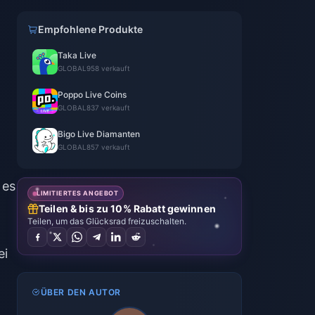
Empfohlene Produkte
Taka Live
GLOBAL
958 verkauft
Poppo Live Coins
GLOBAL
837 verkauft
Bigo Live Diamanten
GLOBAL
857 verkauft
 es
LIMITIERTES ANGEBOT
Teilen & bis zu 10% Rabatt gewinnen
Teilen, um das Glücksrad freizuschalten.
ei
ÜBER DEN AUTOR