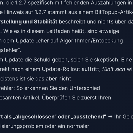
, die 1.2.7 spezifisch mit fehlenden Auszahlungen in
e Hinweis auf 1.2.7 stammt aus einem BitTopup-Artik
tellung und Stabilität
beschreibt und nichts über d
 Wie es in diesem Leitfaden heißt, sind etwaige
h dem Update „eher auf Algorithmen/Entdeckung
sfehler“.
m Update die Schuld geben, seien Sie skeptisch. Eine
rekt nach einem Update-Rollout auftritt,
fühlt sich
wi
stens ist sie das aber nicht.
fehler: So erkennen Sie den Unterschied
gesamten Artikel. Überprüfen Sie zuerst Ihren
t als „abgeschlossen“ oder „ausstehend“
→ Ihr Gel
onisierungsproblem oder ein normaler