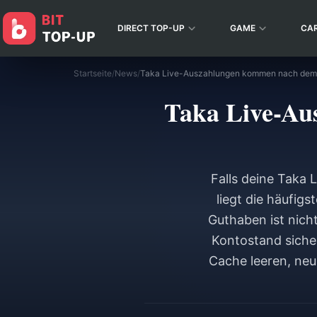
DIRECT TOP-UP
GAME
CA
Startseite
/
News
/
Taka Live-Au
Falls deine Taka
liegt die häufig
Guthaben ist nich
Kontostand siche
Cache leeren, neu