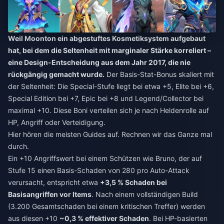
Weil Moonton ein abgestuftes Kosmetiksystem aufgebaut
hat, bei dem die Seltenheit mit marginaler Stärke korreliert –
eine Design-Entscheidung aus dem Jahr 2017, die nie
rückgängig gemacht wurde.
Der Basis-Stat-Bonus skaliert mit
der Seltenheit: Die Special-Stufe liegt bei etwa +5, Elite bei +6,
Special Edition bei +7, Epic bei +8 und Legend/Collector bei
maximal +10. Diese Boni verteilen sich je nach Heldenrolle auf
HP, Angriff oder Verteidigung.
Hier hören die meisten Guides auf. Rechnen wir das Ganze mal
durch.
Ein +10 Angriffswert bei einem Schützen wie Bruno, der auf
Stufe 15 einen Basis-Schaden von 280 pro Auto-Attack
verursacht, entspricht etwa
+3,5 % Schaden bei
Basisangriffen vor Items
. Nach einem vollständigen Build
(3.200 Gesamtschaden bei einem kritischen Treffer) werden
aus diesen +10
~0,3 % effektiver Schaden
. Bei HP-basierten