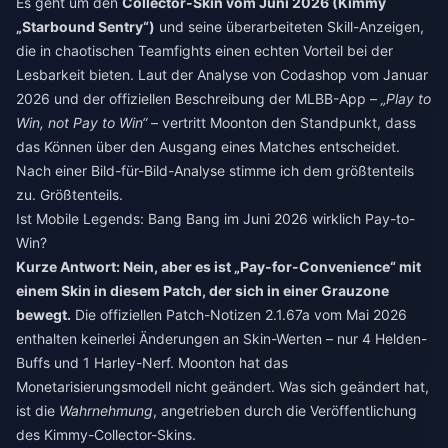
Es geht um den
Collector-Skin vom Juni 2026 (Kimmy
„Starbound Sentry“)
und seine überarbeiteten Skill-Anzeigen,
die in chaotischen Teamfights einen echten Vorteil bei der
Lesbarkeit bieten. Laut der Analyse von Codashop vom Januar
2026 und der offiziellen Beschreibung der MLBB-App –
„Play to
Win, not Pay to Win“
– vertritt Moonton den Standpunkt, dass
das Können über den Ausgang eines Matches entscheidet.
Nach einer Bild-für-Bild-Analyse stimme ich dem größtenteils
zu. Größtenteils.
Ist Mobile Legends: Bang Bang im Juni 2026 wirklich Pay-to-
Win?
Kurze Antwort: Nein, aber es ist „Pay-for-Convenience“ mit
einem Skin in diesem Patch, der sich in einer Grauzone
bewegt.
Die offiziellen Patch-Notizen 2.1.67a vom Mai 2026
enthalten keinerlei Änderungen an Skin-Werten – nur 4 Helden-
Buffs und 1 Harley-Nerf. Moonton hat das
Monetarisierungsmodell nicht geändert. Was sich geändert hat,
ist die
Wahrnehmung
, angetrieben durch die Veröffentlichung
des Kimmy-Collector-Skins.