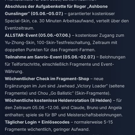
Abschluss der Aufgabenkette für Roger „Ashbone
Gunslinger“ (05.06.–05.07.)
– garantierter kostenloser
Special-Skin, ca. 30 Minuten Arbeitsaufwand, verteilt über den
Eventzeitraum.
ALLSTAR-Event (05.06.–07.06.)
– kostenloser Zugang zum
Yu-Zhong-Skin, 100-Skin-Testfreischaltung, Zeitraum mit
doppelten Punkten für das Fragment-Farmen.
Teilnahme am Sanrio-Event (05.06.–02.07.)
– Belohnungen
für Teilfortschritte, einschließlich Fragmente und Event-
Währung.
Wöchentlicher Check im Fragment-Shop
– neue
Ergänzungen im Juni sind Jawhead „Victory Loader“ (seltene
Fragmente) und Chou „Go Ballistic“ (Skin-Fragmente).
Wöchentliche kostenlose Heldenrotation (8 Helden)
– für
den Zeitraum 05.06.–12.06. sind Claude, Bruno und Angela
enthalten; spiele sie für BP und Meisterschaftsbelohnungen.
Täglicher Login + Einlösecodes
– normalerweise 5-15
Fragmente wöchentlich, geringer Aufwand.