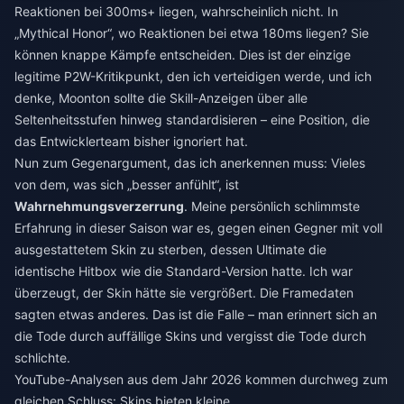
Reaktionen bei 300ms+ liegen, wahrscheinlich nicht. In
„Mythical Honor“, wo Reaktionen bei etwa 180ms liegen? Sie
können knappe Kämpfe entscheiden. Dies ist der einzige
legitime P2W-Kritikpunkt, den ich verteidigen werde, und ich
denke, Moonton sollte die Skill-Anzeigen über alle
Seltenheitsstufen hinweg standardisieren – eine Position, die
das Entwicklerteam bisher ignoriert hat.
Nun zum Gegenargument, das ich anerkennen muss: Vieles
von dem, was sich „besser anfühlt“, ist
Wahrnehmungsverzerrung
. Meine persönlich schlimmste
Erfahrung in dieser Saison war es, gegen einen Gegner mit voll
ausgestattetem Skin zu sterben, dessen Ultimate die
identische Hitbox wie die Standard-Version hatte. Ich war
überzeugt, der Skin hätte sie vergrößert. Die Framedaten
sagten etwas anderes. Das ist die Falle – man erinnert sich an
die Tode durch auffällige Skins und vergisst die Tode durch
schlichte.
YouTube-Analysen aus dem Jahr 2026 kommen durchweg zum
gleichen Schluss: Skins bieten kleine