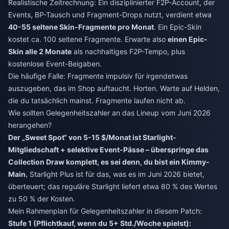
Realistische Zeitrechnung: Ein disziplinierter F2P-Account, der
Events, BP-Tausch und Fragment-Drops nutzt, verdient etwa
40-55 seltene Skin-Fragmente pro Monat
. Ein Epic-Skin
kostet ca. 100 seltene Fragmente. Erwarte also
einen Epic-
Skin alle 2 Monate
als nachhaltiges F2P-Tempo, plus
kostenlose Event-Beigaben.
Die häufige Falle: Fragmente impulsiv für irgendetwas
auszugeben, das im Shop auftaucht. Horten. Warte auf Helden,
die du tatsächlich mainst. Fragmente laufen nicht ab.
Wie sollten Gelegenheitszahler an das Lineup vom Juni 2026
herangehen?
Der „Sweet Spot“ von 5-15 $/Monat ist Starlight-
Mitgliedschaft + selektive Event-Pässe – überspringe das
Collection Draw komplett, es sei denn, du bist ein Kimmy-
Main.
Starlight Plus ist für das, was es im Juni 2026 bietet,
überteuert; das reguläre Starlight liefert etwa 80 % des Wertes
zu 50 % der Kosten.
Mein Rahmenplan für Gelegenheitszahler in diesem Patch:
Stufe 1 (Pflichtkauf, wenn du 5+ Std./Woche spielst):