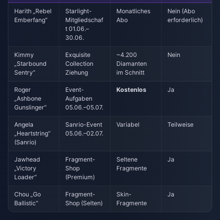
Harith „Rebel
Starlight-
Monatliches
Nein (Abo
Emberfang“
Mitgliedschaf
Abo
erforderlich)
t 01.06.–
30.06.
Kimmy
Exquisite
~4.200
Nein
„Starbound
Collection
Diamanten
Sentry“
Ziehung
im Schnitt
Roger
Event-
Kostenlos
Ja
„Ashbone
Aufgaben
Gunslinger“
05.06.–05.07.
Angela
Sanrio-Event
Variabel
Teilweise
„Heartstring“
05.06.–02.07.
(Sanrio)
Jawhead
Fragment-
Seltene
Ja
„Victory
Shop
Fragmente
Loader“
(Premium)
Chou „Go
Fragment-
Skin-
Ja
Ballistic“
Shop (Selten)
Fragmente