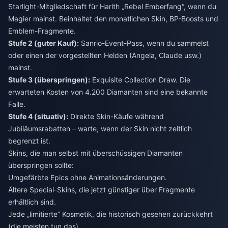
Starlight-Mitgliedschaft für Harith „Rebel Emberfang“, wenn du
Magier mainst. Beinhaltet den monatlichen Skin, BP-Boosts und
Emblem-Fragmente.
Stufe 2 (guter Kauf):
Sanrio-Event-Pass, wenn du sammelst
oder einen der vorgestellten Helden (Angela, Claude usw.)
mainst.
Stufe 3 (überspringen):
Exquisite Collection Draw. Die
erwarteten Kosten von 4.200 Diamanten sind eine bekannte
Falle.
Stufe 4 (situativ):
Direkte Skin-Käufe während
Jubiläumsrabatten – warte, wenn der Skin nicht zeitlich
begrenzt ist.
Skins, die man selbst mit überschüssigen Diamanten
überspringen sollte:
Umgefärbte Epics ohne Animationsänderungen.
Ältere Special-Skins, die jetzt günstiger über Fragmente
erhältlich sind.
Jede „limitierte“ Kosmetik, die historisch gesehen zurückkehrt
(die meisten tun das).