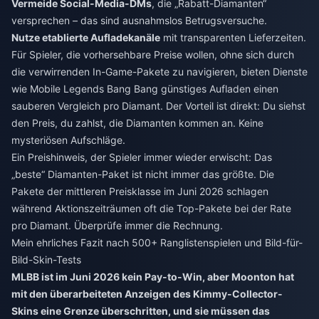
Vermeide Social-Media-DMs
, die „Rabatt-Diamanten“
versprechen – das sind ausnahmslos Betrugsversuche.
Nutze etablierte Aufladekanäle
mit transparenten Lieferzeiten.
Für Spieler, die vorhersehbare Preise wollen, ohne sich durch
die verwirrenden In-Game-Pakete zu navigieren, bieten Dienste
wie
Mobile Legends Bang Bang günstiges Aufladen
einen
sauberen Vergleich pro Diamant. Der Vorteil ist direkt: Du siehst
den Preis, du zahlst, die Diamanten kommen an. Keine
mysteriösen Aufschläge.
Ein Preishinweis, der Spieler immer wieder erwischt: Das
„beste“ Diamanten-Paket ist nicht immer das größte. Die
Pakete der mittleren Preisklasse im Juni 2026 schlagen
während Aktionszeiträumen oft die Top-Pakete bei der Rate
pro Diamant. Überprüfe immer die Rechnung.
Mein ehrliches Fazit nach 500+ Ranglistenspielen und Bild-für-
Bild-Skin-Tests
MLBB ist im Juni 2026 kein Pay-to-Win, aber Moonton hat
mit den überarbeiteten Anzeigen des Kimmy-Collector-
Skins eine Grenze überschritten, und sie müssen das