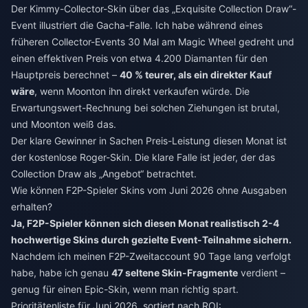
Der Kimmy-Collector-Skin über das „Exquisite Collection Draw“-
Event illustriert die Gacha-Falle. Ich habe während eines
früheren Collector-Events 30 Mal am Magic Wheel gedreht und
einen effektiven Preis von etwa 4.200 Diamanten für den
Hauptpreis berechnet –
40 % teurer, als ein direkter Kauf
wäre
, wenn Moonton ihn direkt verkaufen würde. Die
Erwartungswert-Rechnung bei solchen Ziehungen ist brutal,
und Moonton weiß das.
Der klare Gewinner in Sachen Preis-Leistung diesen Monat ist
der kostenlose Roger-Skin. Die klare Falle ist jeder, der das
Collection Draw als „Angebot“ betrachtet.
Wie können F2P-Spieler Skins vom Juni 2026 ohne Ausgaben
erhalten?
Ja, F2P-Spieler können sich diesen Monat realistisch 2-4
hochwertige Skins durch gezielte Event-Teilnahme sichern.
Nachdem ich meinen F2P-Zweitaccount 90 Tage lang verfolgt
habe, habe ich genau
47 seltene Skin-Fragmente
verdient –
genug für einen Epic-Skin, wenn man richtig spart.
Prioritätenliste für Juni 2026, sortiert nach ROI: