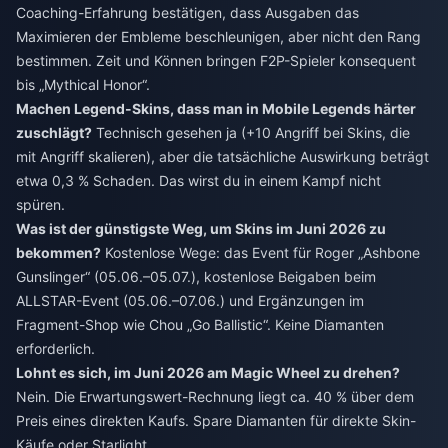
Coaching-Erfahrung bestätigen, dass Ausgaben das
Maximieren der Embleme beschleunigen, aber nicht den Rang
bestimmen. Zeit und Können bringen F2P-Spieler konsequent
bis „Mythical Honor“.
Machen Legend-Skins, dass man in Mobile Legends härter
zuschlägt?
Technisch gesehen ja (+10 Angriff bei Skins, die
mit Angriff skalieren), aber die tatsächliche Auswirkung beträgt
etwa 0,3 % Schaden. Das wirst du in einem Kampf nicht
spüren.
Was ist der günstigste Weg, um Skins im Juni 2026 zu
bekommen?
Kostenlose Wege: das Event für Roger „Ashbone
Gunslinger“ (05.06.–05.07.), kostenlose Beigaben beim
ALLSTAR-Event (05.06.–07.06.) und Ergänzungen im
Fragment-Shop wie Chou „Go Ballistic“. Keine Diamanten
erforderlich.
Lohnt es sich, im Juni 2026 am Magic Wheel zu drehen?
Nein. Die Erwartungswert-Rechnung liegt ca. 40 % über dem
Preis eines direkten Kaufs. Spare Diamanten für direkte Skin-
Käufe oder Starlight.