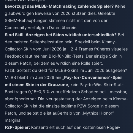
Bevorzugt das MLBB-Matchmaking zahlende Spieler?
Keine
glaubwürdigen Beweise von 2026 stützen dies. Geleakte
SBMM-Behauptungen stimmen nicht mit den von der
Community verfolgten Daten überein.
Sind Skill-Anzeigen bei Skins wirklich unterschiedlich?
Bei
den meisten Seltenheitsstufen nein. Speziell beim Kimmy-
Collector-Skin vom Juni 2026 ja – 2-4 Frames früheres visuelles
Feedback laut meinen Bild-für-Bild-Tests. Der einzige Skin in
diesem Patch, bei dem es wirklich eine Rolle spielt.
Fazit: Solltest du Geld für MLBB-Skins im Juni 2026 ausgeben?
MLBB bleibt im Juni 2026 ein
„Pay-for-Convenience“-Spiel
mit einem Skin in der Grauzone
, kein Pay-to-Win. Skin-Stat-
Boni tragen 0,15–0,3 % zum effektiven Schaden bei – messbar,
aber ignorierbar. Die Neugestaltung der Anzeigen beim Kimmy-
Collector-Skin ist die einzige legitime P2W-Sorge in diesem
Patch, und selbst die ist außerhalb von „Mythical Honor“
marginal.
F2P-Spieler:
Konzentriert euch auf den kostenlosen Roger-