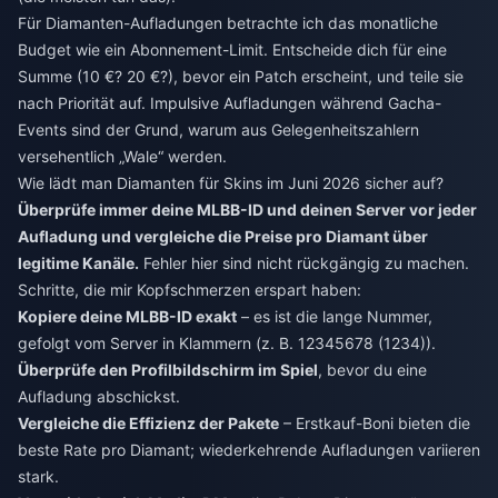
Für Diamanten-Aufladungen betrachte ich das monatliche
Budget wie ein Abonnement-Limit. Entscheide dich für eine
Summe (10 €? 20 €?), bevor ein Patch erscheint, und teile sie
nach Priorität auf. Impulsive Aufladungen während Gacha-
Events sind der Grund, warum aus Gelegenheitszahlern
versehentlich „Wale“ werden.
Wie lädt man Diamanten für Skins im Juni 2026 sicher auf?
Überprüfe immer deine MLBB-ID und deinen Server vor jeder
Aufladung und vergleiche die Preise pro Diamant über
legitime Kanäle.
Fehler hier sind nicht rückgängig zu machen.
Schritte, die mir Kopfschmerzen erspart haben:
Kopiere deine MLBB-ID exakt
– es ist die lange Nummer,
gefolgt vom Server in Klammern (z. B. 12345678 (1234)).
Überprüfe den Profilbildschirm im Spiel
, bevor du eine
Aufladung abschickst.
Vergleiche die Effizienz der Pakete
– Erstkauf-Boni bieten die
beste Rate pro Diamant; wiederkehrende Aufladungen variieren
stark.