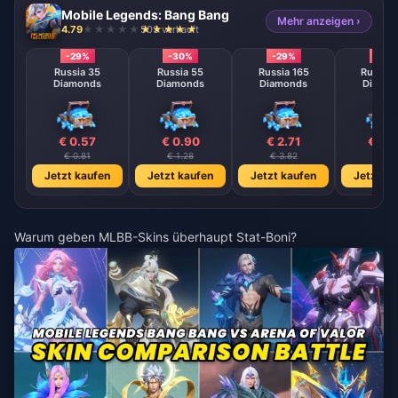
Mobile Legends: Bang Bang
Mehr anzeigen ›
4.79
503 verkauft
-29%
-30%
-29%
-29
Russia 35
Russia 55
Russia 165
Russia 
Diamonds
Diamonds
Diamonds
Diamo
€ 0.57
€ 0.90
€ 2.71
€ 4.
€ 0.81
€ 1.28
€ 3.82
€ 6.3
Jetzt kaufen
Jetzt kaufen
Jetzt kaufen
Jetzt ka
Warum geben MLBB-Skins überhaupt Stat-Boni?