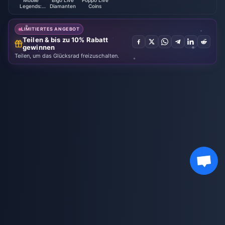
Mobile
Bigo Live
Poppo Live
Legends:
Diamanten
Coins
Bang Bang
LIMITIERTES ANGEBOT
Teilen & bis zu 10% Rabatt
gewinnen
Teilen, um das Glücksrad freizuschalten.