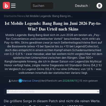
Suchen
Deutsch
/
Startseite
/
News
/
Ist Mobile Legends: Bang Bang im Juni 2026 Pay-to-Win? Das Urteil nach Skins
Ist Mobile Legends: Bang Bang im Juni 2026 Pay-to-
Win? Das Urteil nach Skins
Mobile Legends: Bang Bang lässt sich im Juni 2026 am besten als „Pay-
for-Convenience und kosmetischer Vorteil“ beschreiben, nicht strikt als
Pay-to-Win. Skins gewähren zwar je nach Seltenheitsgrad kleine Boni auf
die Basiswerte (etwa +5 bei Special bis zu +10 bei Legend/Collector),
doch dies entspricht in einem echten Kampf einem Schadensunterschied
von 0,3–0,8 % – zwar messbar, aber bei weitem nicht vergleichbar mit dem
spielerischen Unterschied zwischen den Rängen. Über 500+
Ranglistenspiele hinweg, die ich in dieser Saison von Legend bis Mythical
Honor verfolgt habe, zeigte meine Siegesrate mit Standard-Skins (54,2 %)
im Vergleich zu Legend-Skins (55,8 %) nur eine Differenz von 1,6 % – was
vollkommen innerhalb der statistischen Varianz liegt.
Autor:
Marcus Chen
Veröffentlicht am:
2026/06/11
15 min gelesen
Inhaltsverzeichnis
Die größere Sorge in diesem Patch sind nicht die reinen Werte.