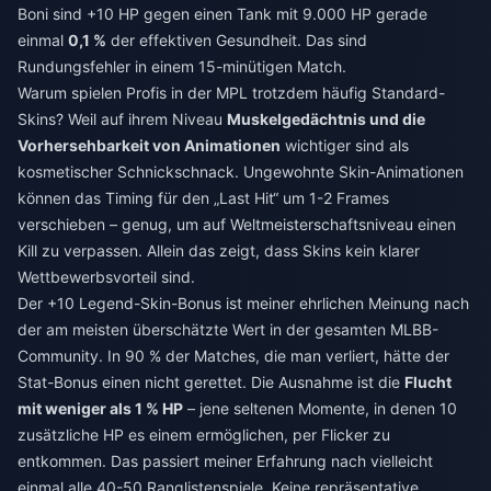
Boni sind +10 HP gegen einen Tank mit 9.000 HP gerade
einmal
0,1 %
der effektiven Gesundheit. Das sind
Rundungsfehler in einem 15-minütigen Match.
Warum spielen Profis in der MPL trotzdem häufig Standard-
Skins? Weil auf ihrem Niveau
Muskelgedächtnis und die
Vorhersehbarkeit von Animationen
wichtiger sind als
kosmetischer Schnickschnack. Ungewohnte Skin-Animationen
können das Timing für den „Last Hit“ um 1-2 Frames
verschieben – genug, um auf Weltmeisterschaftsniveau einen
Kill zu verpassen. Allein das zeigt, dass Skins kein klarer
Wettbewerbsvorteil sind.
Der +10 Legend-Skin-Bonus ist meiner ehrlichen Meinung nach
der am meisten überschätzte Wert in der gesamten MLBB-
Community. In 90 % der Matches, die man verliert, hätte der
Stat-Bonus einen nicht gerettet. Die Ausnahme ist die
Flucht
mit weniger als 1 % HP
– jene seltenen Momente, in denen 10
zusätzliche HP es einem ermöglichen, per Flicker zu
entkommen. Das passiert meiner Erfahrung nach vielleicht
einmal alle 40-50 Ranglistenspiele. Keine repräsentative