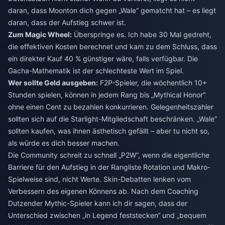
daran, dass Moonton dich gegen „Wale“ gematcht hat – es liegt
daran, dass der Aufstieg schwer ist.
Zum Magic Wheel:
Überspringe es. Ich habe 30 Mal gedreht,
die effektiven Kosten berechnet und kam zu dem Schluss, dass
ein direkter Kauf 40 % günstiger wäre, falls verfügbar. Die
Gacha-Mathematik ist der schlechteste Wert im Spiel.
Wer sollte Geld ausgeben:
F2P-Spieler, die wöchentlich 10+
Stunden spielen, können in jedem Rang bis „Mythical Honor“
ohne einen Cent zu bezahlen konkurrieren. Gelegenheitszahler
sollten sich auf die Starlight-Mitgliedschaft beschränken. „Wale“
sollten kaufen, was ihnen ästhetisch gefällt – aber tu nicht so,
als würde es dich besser machen.
Die Community schreit zu schnell „P2W“, wenn die eigentliche
Barriere für den Aufstieg in der Rangliste Rotation und Makro-
Spielweise sind, nicht Werte. Skin-Debatten lenken vom
Verbessern des eigenen Könnens ab. Nach dem Coaching
Dutzender Mythic-Spieler kann ich dir sagen, dass der
Unterschied zwischen „in Legend feststecken“ und „bequem