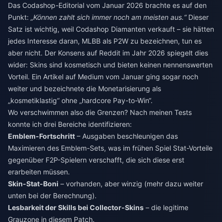
Das Codashop-Editorial vom Januar 2026 brachte es auf den
Punkt:
„Können zahlt sich immer noch am meisten aus.“
Dieser
Satz ist wichtig, weil Codashop Diamanten verkauft – sie hätten
jedes Interesse daran, MLBB als P2W zu bezeichnen, tun es
aber nicht. Der Konsens auf Reddit im Jahr 2026 spiegelt dies
wider: Skins sind kosmetisch und bieten keinen nennenswerten
Vorteil. Ein Artikel auf Medium vom Januar ging sogar noch
weiter und bezeichnete die Monetarisierung als
„kosmetiklastig“ ohne „hardcore Pay-to-Win“.
Wo verschwimmen also die Grenzen? Nach meinen Tests
konnte ich drei Bereiche identifizieren:
Emblem-Fortschritt
– Ausgaben beschleunigen das
Maximieren des Emblem-Sets, was im frühen Spiel Stat-Vorteile
gegenüber F2P-Spielern verschafft, die sich diese erst
erarbeiten müssen.
Skin-Stat-Boni
– vorhanden, aber winzig (mehr dazu weiter
unten bei der Berechnung).
Lesbarkeit der Skills bei Collector-Skins
– die legitime
Grauzone in diesem Patch.