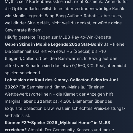
Mythic sein“ Kartenbewusstsein ist, nicht Kosmetik. Wenn du für
die Optik aufladen willst, tu es über vertrauenswürdige Kanäle
wie
Mobile Legends Bang Bang Auflade-Rabatt
– aber tu es,
weil dir der Skin gefällt, nicht weil du denkst, er würde deine
Gewinnrate ändern.
Häufig gestellte Fragen zur MLBB-Pay-to-Win-Debatte
Geben Skins in Mobile Legends 2026 Stat-Boni?
Ja – kleine.
Die Seltenheit skaliert von etwa +5 (Special) bis +10
(Legend/Collector) bei den Basiswerten. In Bezug auf den
effektiven Schaden sind das etwa 0,15–0,3 %. Real, aber nicht
spielentscheidend.
Lohnt sich der Kauf des Kimmy-Collector-Skins im Juni
2026?
Für Sammler und Kimmy-Mains ja. Für einen
Wettbewerbsvorteil nein – die Klarheit der Anzeigen hilft
marginal, aber du zahlst ca. 4.200 Diamanten über das
Exquisite Collection Draw, was ein schlechtes Preis-Leistungs-
Verhältnis ist.
Können F2P-Spieler 2026 „Mythical Honor“ in MLBB
erreichen?
Absolut. Der Community-Konsens und meine