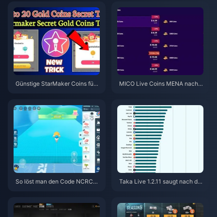
Günstige StarMaker Coins für
MICO Live Coins MENA nach v
die SupernovaX 2026 Audition
5.2: Günstigste Angebote 2026
s (12-23 % Rabatt)
So löst man den Code NCRCK
Taka Live 1.2.11 saugt nach de
YT8EF für kostenlose Eggy-M
m Update im Juli 2026 den Akk
ünzen ein (Aug. 2026)
u schnell leer? Ursachen und L
ösungen