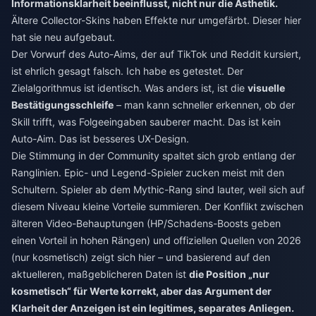
Informationsklarheit beeinflusst, nicht nur die Ästhetik.
Ältere Collector-Skins haben Effekte nur umgefärbt. Dieser hier
hat sie neu aufgebaut.
Der Vorwurf des Auto-Aims, der auf TikTok und Reddit kursiert,
ist ehrlich gesagt falsch. Ich habe es getestet. Der
Zielalgorithmus ist identisch. Was anders ist, ist die
visuelle
Bestätigungsschleife
– man kann schneller erkennen, ob der
Skill trifft, was Folgeeingaben sauberer macht. Das ist kein
Auto-Aim. Das ist besseres UX-Design.
Die Stimmung in der Community spaltet sich grob entlang der
Ranglinien. Epic- und Legend-Spieler zucken meist mit den
Schultern. Spieler ab dem Mythic-Rang sind lauter, weil sich auf
diesem Niveau kleine Vorteile summieren. Der Konflikt zwischen
älteren Video-Behauptungen (HP/Schadens-Boosts geben
einen Vorteil in hohen Rängen) und offiziellen Quellen von 2026
(nur kosmetisch) zeigt sich hier – und basierend auf den
aktuelleren, maßgeblicheren Daten ist
die Position „nur
kosmetisch“ für Werte korrekt, aber das Argument der
Klarheit der Anzeigen ist ein legitimes, separates Anliegen.