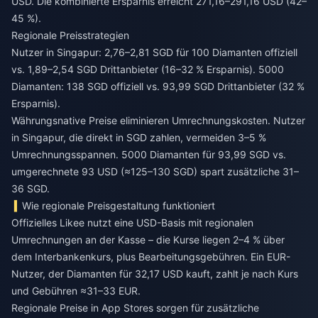
USD. Die kombinierte Ersparnis erreicht 271,16–291,16 USD (42–
45 %).
Regionale Preisstrategien
Nutzer in Singapur: 2,76–2,81 SGD für 100 Diamanten offiziell
vs. 1,89–2,54 SGD Drittanbieter (16–32 % Ersparnis). 5000
Diamanten: 138 SGD offiziell vs. 93,99 SGD Drittanbieter (32 %
Ersparnis).
Währungsnative Preise eliminieren Umrechnungskosten. Nutzer
in Singapur, die direkt in SGD zahlen, vermeiden 3–5 %
Umrechnungsspannen. 5000 Diamanten für 93,99 SGD vs.
umgerechnete 93 USD (≈125–130 SGD) spart zusätzliche 31–
36 SGD.
Wie regionale Preisgestaltung funktioniert
Offizielles Likee nutzt eine USD-Basis mit regionalen
Umrechnungen an der Kasse – die Kurse liegen 2–4 % über
dem Interbankenkurs, plus Bearbeitungsgebühren. Ein EUR-
Nutzer, der Diamanten für 32,17 USD kauft, zahlt je nach Kurs
und Gebühren ≈31–33 EUR.
Regionale Preise in App Stores sorgen für zusätzliche