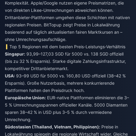
Komplexität. Apple/Google nutzen eigene Preismatrizen, die
von direkten Likee-Umrechnungen abweichen können.
Drittanbieter-Plattformen umgehen diese Schichten mit nativen
regionalen Preisen. BitTopup zeigt Preise in Lokalwährung
basierend auf täglich aktualisierten fairen Marktkursen an –
ohne Umrechnungsaufschläge.
Top 5 Regionen mit dem besten Preis-Leistungs-Verhältnis
Singapur:
93,99–127,03 SGD für 5000 vs. 138 SGD offiziell
(bis zu 32 % Ersparnis). Starke digitale Zahlungsinfrastruktur,
kompetitiver Drittanbietermarkt.
USA:
93–99 USD für 5000 vs. 160,80 USD offiziell (38–42 %
Ersparnis). Große Nutzerbasis, mehrere konkurrierende
Plattformen halten den Preisdruck hoch.
Europäische Union:
EUR-native Plattformen eliminieren die 3–
5 % Umrechnungsspannen offizieller Kanäle. 5000 Diamanten
sparen 38–42 % in USD plus 3–5 % durch vermiedene
Umrechnung.
Südostasien (Thailand, Vietnam, Philippinen):
Preise in
Lokalwährung spiegeln die regionale Wirtschaft wider. Gleiche