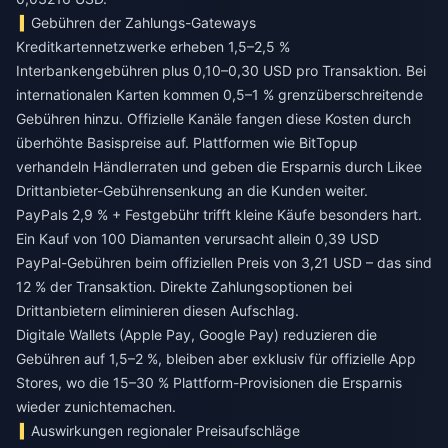
Gebühren der Zahlungs-Gateways
Kreditkartennetzwerke erheben 1,5–2,5 %
Interbankengebühren plus 0,10–0,30 USD pro Transaktion. Bei
internationalen Karten kommen 0,5–1 % grenzüberschreitende
Gebühren hinzu. Offizielle Kanäle fangen diese Kosten durch
überhöhte Basispreise auf. Plattformen wie BitTopup
verhandeln Händlerraten und geben die Ersparnis durch
Likee
Drittanbieter-Gebührensenkung
an die Kunden weiter.
PayPals 2,9 % + Festgebühr trifft kleine Käufe besonders hart.
Ein Kauf von 100 Diamanten verursacht allein 0,39 USD
PayPal-Gebühren beim offiziellen Preis von 3,21 USD – das sind
12 % der Transaktion. Direkte Zahlungsoptionen bei
Drittanbietern eliminieren diesen Aufschlag.
Digitale Wallets (Apple Pay, Google Pay) reduzieren die
Gebühren auf 1,5–2 %, bleiben aber exklusiv für offizielle App
Stores, wo die 15–30 % Plattform-Provisionen die Ersparnis
wieder zunichtemachen.
Auswirkungen regionaler Preisaufschläge