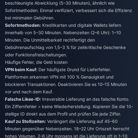
beschleunigte Abwicklung (5–30 Minuten), ähnlich wie
Sofortmethoden. Einmal verifiziert, verbessert sich die Effizienz
bei minimalen Gebühren.
Sofortmethoden:
Kreditkarten und digitale Wallets liefern
innerhalb von 5–30 Minuten. Nebenzeiten (2–6 Uhr): 1–10
Minuten. Die Unmittelbarkeit rechtfertigt den
Gebührenaufschlag von 1,5–3 % für zeitkritische Geschenke
oder Funktionsfreischaltungen.
Häufige Fehler, die Geld kosten
VPN beim Kauf:
Der häufigste Grund für Lieferfehler.
Plattformen erkennen VPN mit 100 % Genauigkeit und
blockieren Transaktionen. Deaktivieren Sie es 10–15 Minuten
vor und nach dem Kauf.
Falsche Likee-ID:
Irreversible Lieferung an das falsche Konto.
Ein Ziffernfehler = keine Wiederherstellung. Kopieren Sie die 10-
stellige ID direkt aus dem Profil und prüfen Sie jede Ziffer.
Kauf zu Stoßzeiten:
Verlängert die Lieferung auf 45–60
Minuten gegenüber Nebenzeiten. 18–22 Uhr Ortszeit herrscht
hohes Volumen. 2–6 Uhr morgens ist die Lieferung oft in 1–10