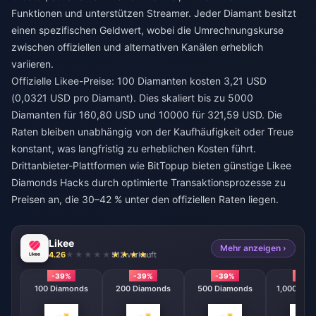
Funktionen und unterstützen Streamer. Jeder Diamant besitzt
einen spezifischen Geldwert, wobei die Umrechnungskurse
zwischen offiziellen und alternativen Kanälen erheblich
variieren.
Offizielle Likee-Preise: 100 Diamanten kosten 3,21 USD
(0,0321 USD pro Diamant). Dies skaliert bis zu 5000
Diamanten für 160,80 USD und 10000 für 321,59 USD. Die
Raten bleiben unabhängig von der Kaufhäufigkeit oder Treue
konstant, was langfristig zu erheblichen Kosten führt.
Drittanbieter-Plattformen wie BitTopup bieten
günstige Likee
Diamonds Hacks
durch optimierte Transaktionsprozesse zu
Preisen an, die 30–42 % unter den offiziellen Raten liegen.
Likee
Mehr anzeigen ›
4.26
912 verkauft
-39%
-39%
-39%
-39
100 Diamonds
200 Diamonds
500 Diamonds
1,000 Dia