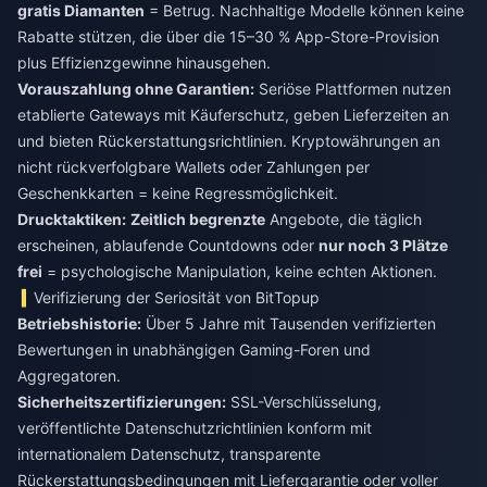
gratis Diamanten
= Betrug. Nachhaltige Modelle können keine
Rabatte stützen, die über die 15–30 % App-Store-Provision
plus Effizienzgewinne hinausgehen.
Vorauszahlung ohne Garantien:
Seriöse Plattformen nutzen
etablierte Gateways mit Käuferschutz, geben Lieferzeiten an
und bieten Rückerstattungsrichtlinien. Kryptowährungen an
nicht rückverfolgbare Wallets oder Zahlungen per
Geschenkkarten = keine Regressmöglichkeit.
Drucktaktiken:
Zeitlich begrenzte
Angebote, die täglich
erscheinen, ablaufende Countdowns oder
nur noch 3 Plätze
frei
= psychologische Manipulation, keine echten Aktionen.
Verifizierung der Seriosität von BitTopup
Betriebshistorie:
Über 5 Jahre mit Tausenden verifizierten
Bewertungen in unabhängigen Gaming-Foren und
Aggregatoren.
Sicherheitszertifizierungen:
SSL-Verschlüsselung,
veröffentlichte Datenschutzrichtlinien konform mit
internationalem Datenschutz, transparente
Rückerstattungsbedingungen mit Liefergarantie oder voller