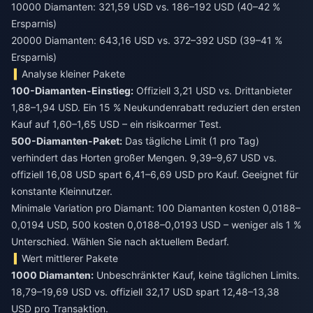
10000 Diamanten: 321,59 USD vs. 186–192 USD (40–42 %
Ersparnis)
20000 Diamanten: 643,16 USD vs. 372–392 USD (39–41 %
Ersparnis)
Analyse kleiner Pakete
100-Diamanten-Einstieg:
Offiziell 3,21 USD vs. Drittanbieter
1,88–1,94 USD. Ein 15 % Neukundenrabatt reduziert den ersten
Kauf auf 1,60–1,65 USD – ein risikoarmer Test.
500-Diamanten-Paket:
Das tägliche Limit (1 pro Tag)
verhindert das Horten großer Mengen. 9,39–9,67 USD vs.
offiziell 16,08 USD spart 6,41–6,69 USD pro Kauf. Geeignet für
konstante Kleinnutzer.
Minimale Variation pro Diamant: 100 Diamanten kosten 0,0188–
0,0194 USD, 500 kosten 0,0188–0,0193 USD – weniger als 1 %
Unterschied. Wählen Sie nach aktuellem Bedarf.
Wert mittlerer Pakete
1000 Diamanten:
Unbeschränkter Kauf, keine täglichen Limits.
18,79–19,69 USD vs. offiziell 32,17 USD spart 12,48–13,38
USD pro Transaktion.