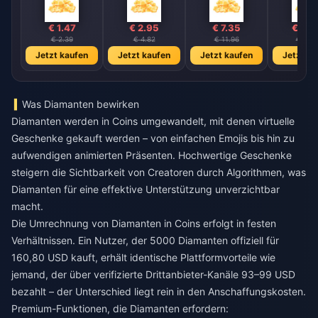
€ 1.47
€ 2.95
€ 7.35
€ 14.
€ 2.39
€ 4.82
€ 11.96
€ 23.
Jetzt kaufen
Jetzt kaufen
Jetzt kaufen
Jetzt ka
Was Diamanten bewirken
Diamanten werden in Coins umgewandelt, mit denen virtuelle
Geschenke gekauft werden – von einfachen Emojis bis hin zu
aufwendigen animierten Präsenten. Hochwertige Geschenke
steigern die Sichtbarkeit von Creatoren durch Algorithmen, was
Diamanten für eine effektive Unterstützung unverzichtbar
macht.
Die Umrechnung von Diamanten in Coins erfolgt in festen
Verhältnissen. Ein Nutzer, der 5000 Diamanten offiziell für
160,80 USD kauft, erhält identische Plattformvorteile wie
jemand, der über verifizierte Drittanbieter-Kanäle 93–99 USD
bezahlt – der Unterschied liegt rein in den Anschaffungskosten.
Premium-Funktionen, die Diamanten erfordern: