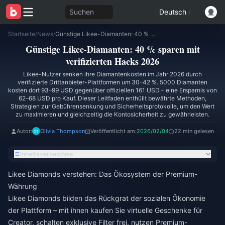
Suchen
Deutsch
/
Startseite
/
News
/
Günstige Likee-Diamanten: 40 % sparen mit verifizierten Hacks 2026
Günstige Likee-Diamanten: 40 % sparen mit
verifizierten Hacks 2026
Likee-Nutzer senken ihre Diamantenkosten im Jahr 2026 durch
verifizierte Drittanbieter-Plattformen um 30–42 %. 5000 Diamanten
kosten dort 93–99 USD gegenüber offiziellen 161 USD – eine Ersparnis von
62–68 USD pro Kauf. Dieser Leitfaden enthüllt bewährte Methoden,
Strategien zur Gebührensenkung und Sicherheitsprotokolle, um den Wert
zu maximieren und gleichzeitig die Kontosicherheit zu gewährleisten.
Autor:
Olivia Thompson
Veröffentlicht am:
2026/02/04
22 min gelesen
Inhaltsverzeichnis
Likee Diamonds verstehen: Das Ökosystem der Premium-
Währung
Likee Diamonds bilden das Rückgrat der sozialen Ökonomie
der Plattform – mit ihnen kaufen Sie virtuelle Geschenke für
Creator, schalten exklusive Filter frei, nutzen Premium-