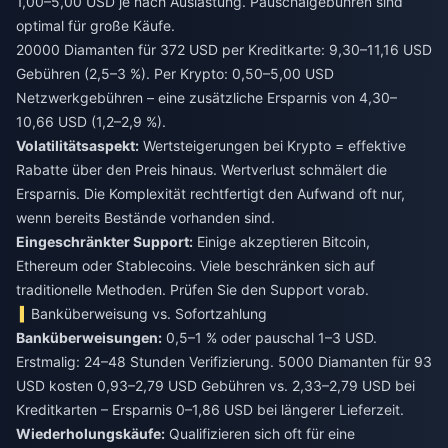
1,00–5,00 USD je nach Auslastung. Pauschalgebühren sind
optimal für große Käufe.
20000 Diamanten für 372 USD per Kreditkarte: 9,30–11,16 USD
Gebühren (2,5–3 %). Per Krypto: 0,50–5,00 USD
Netzwerkgebühren – eine zusätzliche Ersparnis von 4,30–
10,66 USD (1,2–2,9 %).
Volatilitätsaspekt:
Wertsteigerungen bei Krypto = effektive
Rabatte über den Preis hinaus. Wertverlust schmälert die
Ersparnis. Die Komplexität rechtfertigt den Aufwand oft nur,
wenn bereits Bestände vorhanden sind.
Eingeschränkter Support:
Einige akzeptieren Bitcoin,
Ethereum oder Stablecoins. Viele beschränken sich auf
traditionelle Methoden. Prüfen Sie den Support vorab.
Banküberweisung vs. Sofortzahlung
Banküberweisungen:
0,5–1 % oder pauschal 1–3 USD.
Erstmalig: 24–48 Stunden Verifizierung. 5000 Diamanten für 93
USD kosten 0,93–2,79 USD Gebühren vs. 2,33–2,79 USD bei
Kreditkarten – Ersparnis 0–1,86 USD bei längerer Lieferzeit.
Wiederholungskäufe:
Qualifizieren sich oft für eine