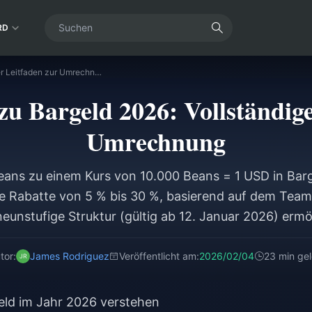
RD
Chamet Beans zu Bargeld 2026: Vollständiger Leitfaden zur Umrechnung
u Bargeld 2026: Vollständige
Umrechnung
ans zu einem Kurs von 10.000 Beans = 1 USD in Bar
te Rabatte von 5 % bis 30 %, basierend auf dem Tea
neunstufige Struktur (gültig ab 12. Januar 2026) ermö
nem monatlichen Umsatz von über 50 Mio. USD, den
nspruchen. Unabhängige Hosts behalten 60 % der ge
tor:
James Rodriguez
Veröffentlicht am:
2026/02/04
23 min ge
sts, die einer Agentur angeschlossen sind, von diff
ren profitieren. Auszahlungen erfordern ein Minimum
ld im Jahr 2026 verstehen