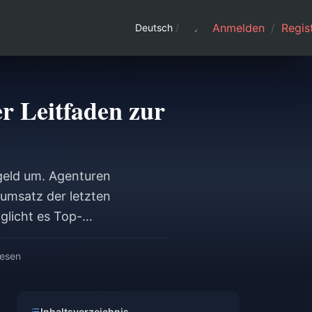
Anmelden
/
Regist
Deutsch
/
r Leitfaden zur
geld um. Agenturen
mumsatz der letzten
glicht es Top-
 maximalen Rabatt
schenkten Beans,
lesen
erenzierten
 von 100.000 Beans
Inhaltsverzeichnis