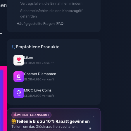
Vertragsfallen, die Einnahmen mindern
hen
Sicherheitsfehler, die den Kontozugriff
gefährden
Häufig gestellte Fragen (FAQ)
-
Empfohlene Produkte
Likee
GLOBAL
941 verkauft
Chamet Diamanten
GLOBAL
690 verkauft
MICO Live Coins
GLOBAL
992 verkauft
LIMITIERTES ANGEBOT
Teilen & bis zu 10% Rabatt gewinnen
Teilen, um das Glücksrad freizuschalten.