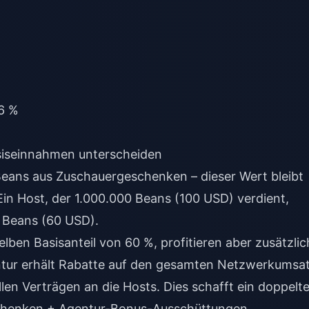
6 %
siseinnahmen unterscheiden
Beans aus Zuschauergeschenken – dieser Wert bleibt
in Host, der 1.000.000 Beans (100 USD) verdient,
 Beans (60 USD).
en Basisanteil von 60 %, profitieren aber zusätzlic
ntur erhält Rabatte auf den gesamten Netzwerkumsa
llen Verträgen an die Hosts. Dies schafft ein doppelt
schenken + Agentur-Bonus-Ausschüttungen.