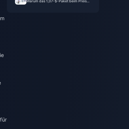
Warum das 1,07-$-Paket beim Preis-
Leistungs-Verhältnis heimlich gewinnt
am
ie
e
für