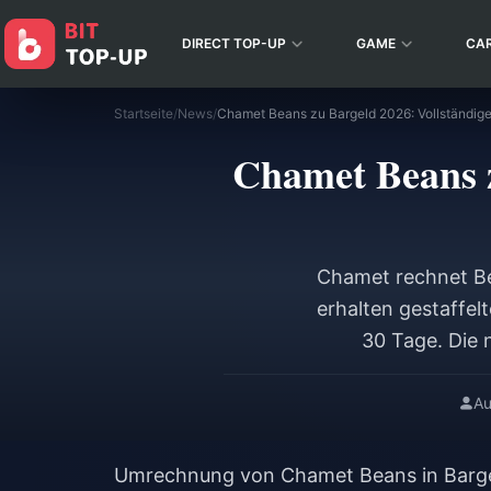
DIRECT TOP-UP
GAME
CA
Startseite
/
News
/
Chamet Beans z
Chamet rechnet Be
erhalten gestaffel
30 Tage. Die 
Agenturen mit ei
von 30 % zu bea
Au
während Ho
Provisionsstruktu
Umrechnung von Chamet Beans in Barge