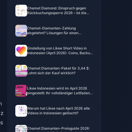
Chamet Diamond: Einspruch gegen
Rückbuchungssperre 2026 – Ist die
Erfolgsquote wirklich bei 0 %?
Chamet-Diamanten-Zahlung
abgelehnt? Lösungen für einen
sicheren Kauf (Juni 2026)
Einstellung von Likee Short Video in
Indonesien (April 2026): Coins, Backup
& nächste Schritte
Chamet Diamanten-Paket für 3,44 $:
Lohnt sich der Kauf wirklich?
Likee Indonesien wird im April 2026
eingestellt: Ihr vollständiger Leitfaden
für die nächsten Schritte
h
Warum hat Likee nach April 2026 alte
tz
Videos in Indonesien gelöscht?
es
Chamet Diamanten-Preisguide 2026: