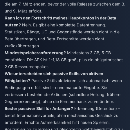
die am 7. März enden, bevor der volle Release zwischen dem 3.
und 9. März erfolgt.
Kann ich den Fortschritt meines Hauptkontos in der Beta
nutzen?
Nein. Es gibt eine komplette Datentrennung.
Statistiken, Ränge, UC und Gegenstände werden nicht in die
Beta übertragen, und Beta-Fortschritte werden nicht
zurückübertragen.
Mindestspeicheranforderung?
Mindestens 3 GB, 5 GB
empfohlen. Die APK ist 1-1,18 GB groß, plus ein obligatorisches
2 GB Ressourcenpaket.
Wie unterscheiden sich passive Skills von aktiven
Fähigkeiten?
Passive Skills aktivieren sich automatisch, wenn
Bedingungen erfüllt sind – ohne manuelle Eingabe. Sie
verbessern bestehende Aktionen (schnellere Heilung, frühere
Gegnererkennung), ohne die Kernmechanik zu verändern.
Bester passiver Skill für Anfänger?
Erkennung (Detection) –
bietet Informationsvorteile, ohne mechanisches Geschick zu
erfordern. Erhöhte Aufmerksamkeit hilft neuen Spielern,
Positionierung zu lernen und gleichzeitig wettbewerbsfähig zu