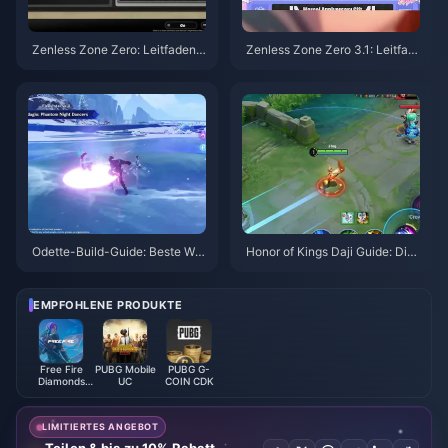
Zenless Zone Zero: Leitfaden z
Zenless Zone Zero 3.1: Leitfad
u Operation Bagel | August 202
en zur Auswahl des Freien Age
6
nten | August 2026
Odette-Build-Guide: Beste Waf
Honor of Kings Daji Guide: Die
fen, Artefakte & Teams | Augus
10 besten Tricks | August 2026
t 2026
EMPFOHLENE PRODUKTE
Free Fire
PUBG Mobile
PUBG G-
Diamonds
UC
COIN CDK
(LATAM)
LIMITIERTES ANGEBOT