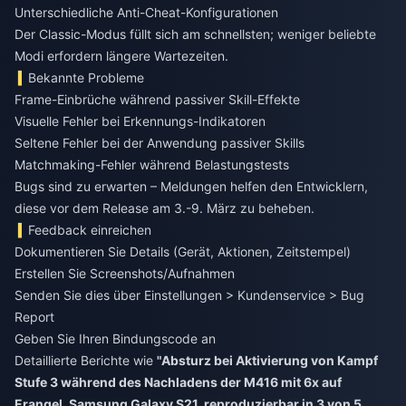
Unterschiedliche Anti-Cheat-Konfigurationen
Der Classic-Modus füllt sich am schnellsten; weniger beliebte
Modi erfordern längere Wartezeiten.
Bekannte Probleme
Frame-Einbrüche während passiver Skill-Effekte
Visuelle Fehler bei Erkennungs-Indikatoren
Seltene Fehler bei der Anwendung passiver Skills
Matchmaking-Fehler während Belastungstests
Bugs sind zu erwarten – Meldungen helfen den Entwicklern,
diese vor dem Release am 3.-9. März zu beheben.
Feedback einreichen
Dokumentieren Sie Details (Gerät, Aktionen, Zeitstempel)
Erstellen Sie Screenshots/Aufnahmen
Senden Sie dies über Einstellungen > Kundenservice > Bug
Report
Geben Sie Ihren Bindungscode an
Detaillierte Berichte wie
"Absturz bei Aktivierung von Kampf
Stufe 3 während des Nachladens der M416 mit 6x auf
Erangel, Samsung Galaxy S21, reproduzierbar in 3 von 5