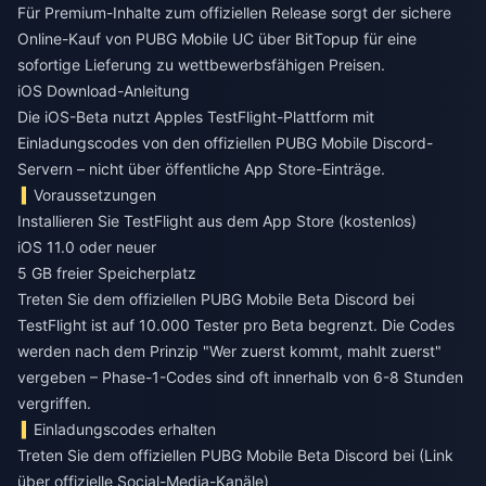
Für Premium-Inhalte zum offiziellen Release sorgt der
sichere
Online-Kauf von PUBG Mobile UC
über BitTopup für eine
sofortige Lieferung zu wettbewerbsfähigen Preisen.
iOS Download-Anleitung
Die iOS-Beta nutzt Apples TestFlight-Plattform mit
Einladungscodes von den offiziellen PUBG Mobile Discord-
Servern – nicht über öffentliche App Store-Einträge.
Voraussetzungen
Installieren Sie TestFlight aus dem App Store (kostenlos)
iOS 11.0 oder neuer
5 GB freier Speicherplatz
Treten Sie dem offiziellen PUBG Mobile Beta Discord bei
TestFlight ist auf 10.000 Tester pro Beta begrenzt. Die Codes
werden nach dem Prinzip "Wer zuerst kommt, mahlt zuerst"
vergeben – Phase-1-Codes sind oft innerhalb von 6-8 Stunden
vergriffen.
Einladungscodes erhalten
Treten Sie dem offiziellen PUBG Mobile Beta Discord bei (Link
über offizielle Social-Media-Kanäle)