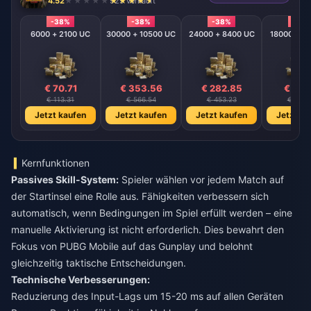
4.52
929 verkauft
-38%
-38%
-38%
-38
6000 + 2100 UC
30000 + 10500 UC
24000 + 8400 UC
18000 + 6
€ 70.71
€ 353.56
€ 282.85
€ 212.
€ 113.31
€ 566.54
€ 453.23
€ 339.
Jetzt kaufen
Jetzt kaufen
Jetzt kaufen
Jetzt ka
Kernfunktionen
Passives Skill-System:
Spieler wählen vor jedem Match auf
der Startinsel eine Rolle aus. Fähigkeiten verbessern sich
automatisch, wenn Bedingungen im Spiel erfüllt werden – eine
manuelle Aktivierung ist nicht erforderlich. Dies bewahrt den
Fokus von PUBG Mobile auf das Gunplay und belohnt
gleichzeitig taktische Entscheidungen.
Technische Verbesserungen:
Reduzierung des Input-Lags um 15-20 ms auf allen Geräten