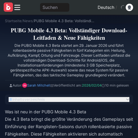
Suchen
Deutsch
/
Startseite
/
News
/
PUBG Mobile 4.3 Beta: Vollständiger Download-Leitfaden & Neue Fähigkeiten
PUBG Mobile 4.3 Beta: Vollständiger Download-
Leitfaden & Neue Fähigkeiten
Die PUBG Mobile 4.3 Beta startet am 29. Januar 2026 und führt
rollenbasierte passive Fähigkeiten in fünf Kategorien ein: Heilung,
Aufklärung, Kampf, Ortung und Fahrzeuge. Dieser Leitfaden umfasst die
vollständigen Download-Schritte für Android/iOS, die
Installationsanforderungen (mindestens 3 GB Speicherplatz,
gerätespezifische APK-Auswahl) sowie das neue System für passive
Fähigkeiten, das das taktische Gameplay grundlegend verändert.
Autor:
Sarah Mitchell
Veröffentlicht am:
2026/02/04
10 min gelesen
Inhaltsverzeichnis
Was ist neu in der PUBG Mobile 4.3 Beta
Die 4.3 Beta bringt die größte Veränderung des Gameplays seit
Einführung der Ranglisten-Saisons durch rollenbasierte passive
Fähigkeiten. Diese Fähigkeiten aktivieren sich automatisch