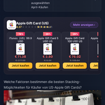
ausgewählten
April-Käufen
Apple Gift Card (US)
Mehr anzeigen ›
4.37
947 verkauft
-74%
-29%
-29%
-26
iTunes（US）99.9
Apple Gift Card 5
Apple Gift Card
Apple Gift 
USD
USD US
100 USD US
USD 
€ 71.38
€ 3.80
€ 76.02
€ 7.
€ 277.59
€ 5.34
€ 106.64
€ 10.2
Jetzt kaufen
Jetzt kaufen
Jetzt kaufen
Jetzt ka
Welche Faktoren bestimmen die besten Stacking-
Möglichkeiten für Käufer von US-Apple Gift Cards?