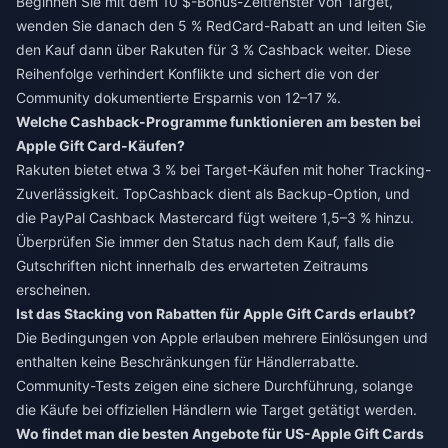
Beginnen Sie mit dem 10 $-Bonus-Zeitfenster von Target,
wenden Sie danach den 5 % RedCard-Rabatt an und leiten Sie
den Kauf dann über Rakuten für 3 % Cashback weiter. Diese
Reihenfolge verhindert Konflikte und sichert die von der
Community dokumentierte Ersparnis von 12–17 %.
Welche Cashback-Programme funktionieren am besten bei
Apple Gift Card-Käufen?
Rakuten bietet etwa 3 % bei Target-Käufen mit hoher Tracking-
Zuverlässigkeit. TopCashback dient als Backup-Option, und
die PayPal Cashback Mastercard fügt weitere 1,5–3 % hinzu.
Überprüfen Sie immer den Status nach dem Kauf, falls die
Gutschriften nicht innerhalb des erwarteten Zeitraums
erscheinen.
Ist das Stacking von Rabatten für Apple Gift Cards erlaubt?
Die Bedingungen von Apple erlauben mehrere Einlösungen und
enthalten keine Beschränkungen für Händlerrabatte.
Community-Tests zeigen eine sichere Durchführung, solange
die Käufe bei offiziellen Händlern wie Target getätigt werden.
Wo findet man die besten Angebote für US-Apple Gift Cards