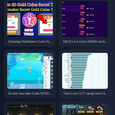
Günstige StarMaker Coins für
MICO Live Coins MENA nach v
die SupernovaX 2026 Audition
5.2: Günstigste Angebote 2026
s (12-23 % Rabatt)
So löst man den Code NCRCK
Taka Live 1.2.11 saugt nach de
YT8EF für kostenlose Eggy-M
m Update im Juli 2026 den Akk
ünzen ein (Aug. 2026)
u schnell leer? Ursachen und L
ösungen