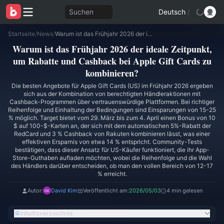
Suchen
Deutsch
/
Startseite
/
News
/
Warum ist das Frühjahr 2026 der ideale Zeitpunkt, um Rabatte und Cashback bei Apple Gift Cards zu kombinieren?
Warum ist das Frühjahr 2026 der ideale Zeitpunkt,
um Rabatte und Cashback bei Apple Gift Cards zu
kombinieren?
Die besten Angebote für Apple Gift Cards (US) im Frühjahr 2026 ergeben
sich aus der Kombination von berechtigten Händleraktionen mit
Cashback-Programmen über vertrauenswürdige Plattformen. Bei richtiger
Reihenfolge und Einhaltung der Bedingungen sind Einsparungen von 15-25
% möglich. Target bietet vom 29. März bis zum 4. April einen Bonus von 10
$ auf 100-$-Karten an, der sich mit dem automatischen 5%-Rabatt der
RedCard und 3 % Cashback von Rakuten kombinieren lässt, was einer
effektiven Ersparnis von etwa 14 % entspricht. Community-Tests
bestätigen, dass dieser Ansatz für US-Käufer funktioniert, die ihr App-
Store-Guthaben aufladen möchten, wobei die Reihenfolge und die Wahl
des Händlers darüber entscheiden, ob man den vollen Bereich von 12-17
% erreicht.
Autor:
David Kim
Veröffentlicht am:
2026/05/03
4 min gelesen
Inhaltsverzeichnis