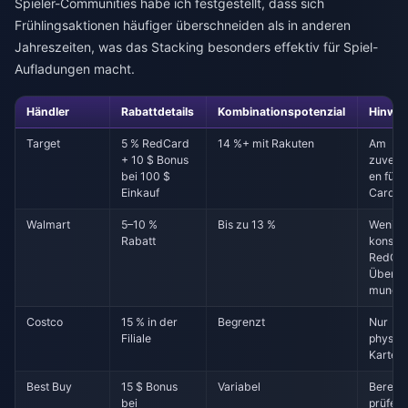
Spieler-Communities habe ich festgestellt, dass sich
Frühlingsaktionen häufiger überschneiden als in anderen
Jahreszeiten, was das Stacking besonders effektiv für Spiel-
Aufladungen macht.
Händler
Rabattdetails
Kombinationspotenzial
Hinwei
Target
5 % RedCard
14 %+ mit Rakuten
Am
+ 10 $ Bonus
zuverlä
bei 100 $
en für e
Einkauf
Cards
Walmart
5–10 %
Bis zu 13 %
Wenige
Rabatt
konsist
RedCa
Überei
mung
Costco
15 % in der
Begrenzt
Nur
Filiale
physis
Karten
Best Buy
15 $ Bonus
Variabel
Berech
bei
prüfen