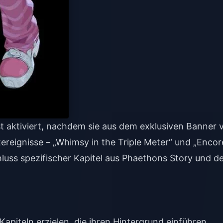
t aktiviert, nachdem sie aus dem exklusiven Banner 
tereignisse – „Whimsy in the Triple Meter“ und „Encor
luss spezifischer Kapitel aus Phaethons Story und d
Kapiteln erzielen, die ihren Hintergrund einführen.