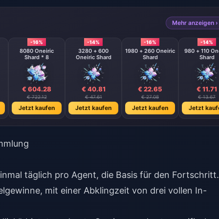
Mehr anzeigen ›
-16%
-14%
-16%
-14%
8080 Oneiric
3280 + 600
1980 + 260 Oneiric
980 + 110 One
Shard * 8
Oneiric Shard
Shard
Shard
€ 604.28
€ 40.81
€ 22.65
€ 11.71
€ 722.12
€ 47.61
€ 27.08
€ 13.67
Jetzt kaufen
Jetzt kaufen
Jetzt kaufen
Jetzt kauf
ammlung
Einmal täglich pro Agent, die Basis für den Fortschritt.
elgewinne, mit einer Abklingzeit von drei vollen In-