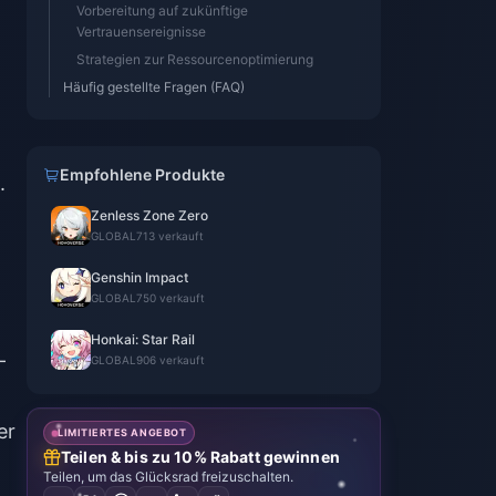
Vorbereitung auf zukünftige
Vertrauensereignisse
Strategien zur Ressourcenoptimierung
Häufig gestellte Fragen (FAQ)
Empfohlene Produkte
.
Zenless Zone Zero
GLOBAL
713 verkauft
Genshin Impact
GLOBAL
750 verkauft
Honkai: Star Rail
-
GLOBAL
906 verkauft
er
LIMITIERTES ANGEBOT
Teilen & bis zu 10% Rabatt gewinnen
Teilen, um das Glücksrad freizuschalten.