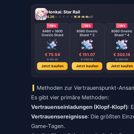
Honkai: Star Rail
4.26
906 verkauft
-16%
-16%
-16%
6480 + 1600
8080 Oneiric
8080 Oneiric
Oneiric Shard
Shard * 2
Shard * 4
€ 75.54
€ 151.07
€ 302.14
€ 90.26
€ 180.53
€ 361.06
Jetzt kaufen
Jetzt kaufen
Jetzt kaufen
Methoden zur Vertrauenspunkt-Ans
Es gibt vier primäre Methoden:
Vertrauenseinladungen (Klopf-Klopf)
: 
Vertrauensereignisse
: Die größten Einz
Game-Tagen.