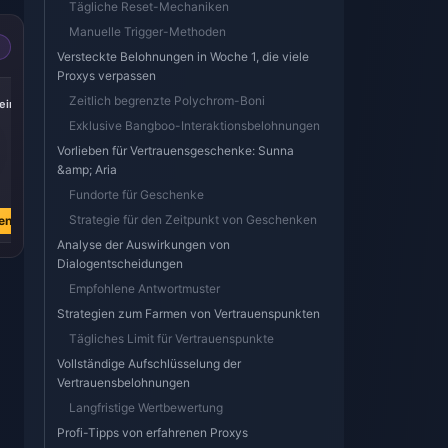
Tägliche Reset-Mechaniken
Manuelle Trigger-Methoden
Versteckte Belohnungen in Woche 1, die viele
Proxys verpassen
-17%
-17%
-17%
Zeitlich begrenzte Polychrom-Boni
iric
Express Supply
300 + 30 Oneiric
60 Oneiric Shard
Pass
Shard
Exklusive Bangboo-Interaktionsbelohnungen
Vorlieben für Vertrauensgeschenke: Sunna
&amp; Aria
€ 3.76
€ 3.77
€ 0.74
Fundorte für Geschenke
€ 4.51
€ 4.51
€ 0.89
Strategie für den Zeitpunkt von Geschenken
en
Jetzt kaufen
Jetzt kaufen
Jetzt kaufen
Analyse der Auswirkungen von
Dialogentscheidungen
Empfohlene Antwortmuster
Strategien zum Farmen von Vertrauenspunkten
Tägliches Limit für Vertrauenspunkte
Vollständige Aufschlüsselung der
Vertrauensbelohnungen
Langfristige Wertbewertung
Profi-Tipps von erfahrenen Proxys