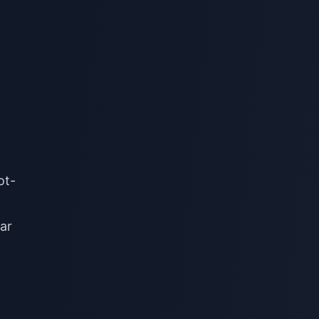
ot-
ar
,