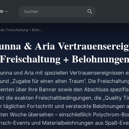
RD
ZZZ 2.6 Sunna & Aria Vertrauensereignis-Guide: Freischaltung + Belohnungen
unna & Aria Vertrauensereig
Freischaltung + Belohnunge
Sunna und Aria mit speziellen Vertrauensereignissen e
 und „Zugabe für einen alten Traum“. Die Freischaltun
enten über ihre Banner sowie den Abschluss spezifis
kt die exakten Freischaltbedingungen, die „Quality 
n täglichen Fortschritt und versteckte Belohnungen a
sten Woche übersehen – einschließlich Polychrom-Bo
sch-Events und Materialbelohnungen aus Spaß-Eve