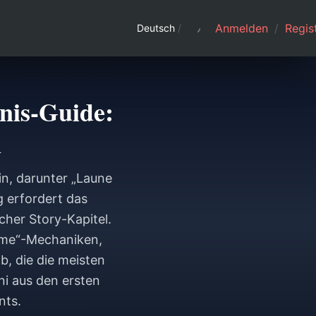
Anmelden
/
Regist
Deutsch
/
nis-Guide:
n
in, darunter „Laune
g erfordert das
cher Story-Kapitel.
Time“-Mechaniken,
b, die die meisten
ni aus den ersten
nts.