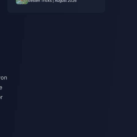
besten Tricks | August 2026
von
e
er