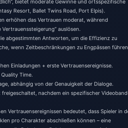
ndlich“, bietet moderate Gewinne und ortsspezifische
tasy Resort, Ballet Twins Road, Port Elpis).
nen erhöhen das Vertrauen moderat, während
 Vertrauenssteigerung“ auslösen.
 die abgestimmten Antworten, um die Effizienz zu
oche, wenn Zeitbeschränkungen zu Engpässen führen
ichen Einladungen + erste Vertrauensereignisse.
 Quality Time.
age, abhängig von der Genauigkeit der Dialoge.
 freigeschaltet, nachdem ein spezifischer Videoband
en Vertrauensereignissen bedeutet, dass Spieler in d
klen pro Charakter abschließen können – eine