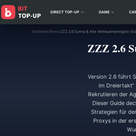
DIRECT TOP-UP
GAME
CA
Startseite
/
News
/
ZZZ 2.6 S
Version 2.6 führt 
im Dreiertakt“
Rekrutieren der Ag
Dieser Guide dec
Strategien für de
Proxys in der er
Wun