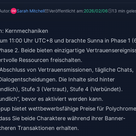
Autor:
Sarah Mitchell
Veröffentlicht am:
2026/02/06
13 min gele
en: Kernmechaniken
 um 11:00 Uhr UTC+8 und brachte Sunna in Phase 1 (6
Phase 2. Beide bieten einzigartige Vertrauensereignis
rtvolle Ressourcen freischalten.
 Abschluss von Vertrauensmissionen, tägliche Chats,
Dialogentscheidungen. Die Inhalte sind hinter
ndlich), Stufe 3 (Vertraut), Stufe 4 (Verbündet).
undlich“, bevor es aktiviert werden kann.
pup bietet wettbewerbsfähige Preise für Polychrom
, dass Sie beide Charaktere während ihrer Banner-
icheren Transaktionen erhalten.