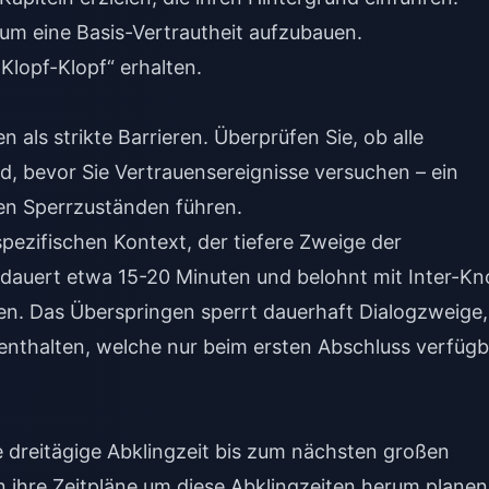
um eine Basis-Vertrautheit aufzubauen.
Klopf-Klopf“ erhalten.
 als strikte Barrieren. Überprüfen Sie, ob alle
d, bevor Sie Vertrauensereignisse versuchen – ein
den Sperrzuständen führen.
pezifischen Kontext, der tiefere Zweige der
s dauert etwa 15-20 Minuten und belohnt mit Inter-Kn
en. Das Überspringen sperrt dauerhaft Dialogzweige,
nthalten, welche nur beim ersten Abschluss verfügb
e dreitägige Abklingzeit bis zum nächsten großen
en ihre Zeitpläne um diese Abklingzeiten herum planen