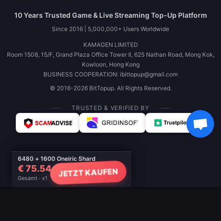
10 Years Trusted Game & Live Streaming Top-Up Platform
Since 2016 | 5,000,000+ Users Worldwide
KAMAGEN LIMITED
Room 1508, 15/F, Grand Plaza Office Tower II, 625 Nathan Road, Mong Kok,
Kowloon, Hong Kong
BUSINESS COOPERATION: ibittopup@gmail.com
© 2016-2026 BitTopup. All Rights Reserved.
TRUSTED & VERIFIED BY
6480 + 1600 Oneiric Shard
€ 75.54
JETZT KAUFEN
Gesamt · x1