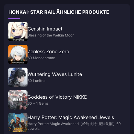
HONKAI: STAR RAIL ÄHNLICHE PRODUKTE
Genshin Impact
Blessing of the Welkin Moon
Zenless Zone Zero
60 Monochrome
Wuthering Waves Lunite
60 Lunites
Goddess of Victory NIKKE
60 + 1 Gems
Harry Potter: Magic Awakened Jewels
Harry Potter: Magic Awakened（哈利波特: 魔法觉醒）60
Jewels