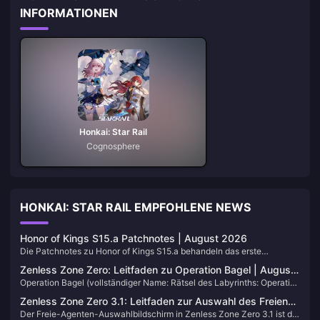
INFORMATIONEN
Honkai: Star Rail
Cognosphere
HONKAI: STAR RAIL EMPFOHLENE NEWS
Honor of Kings S15.a Patchnotes | August 2026
Die Patchnotes zu Honor of Kings S15.a behandeln das erste
Balance-Update zur Mitte von Saison 15, das seit dem 30. Juli 2026
Zenless Zone Zero: Leitfaden zu Operation Bagel | August
live ist. Speichere diese Seite als Lesezeichen. Wir aktualisieren die
Operation Bagel (vollständiger Name: Rätsel des Labyrinths: Operation
2026
Tabellen, sobald der nächste Helden-Pass erscheint.
Bagel) ist der permanente Extraktionsmodus von Zenless Zone Zero in
Zenless Zone Zero 3.1: Leitfaden zur Auswahl des Freien
Version 3.1. Du begibst dich in eine korrumpierte Hollow, rüstest dich
Der Freie-Agenten-Auswahlbildschirm in Zenless Zone Zero 3.1 ist die
Agenten | August 2026
während des Runs aus, sicherst Wertsachen und evakuierst, bevor der