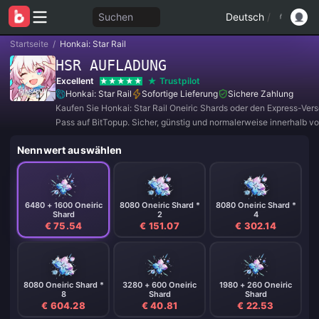
Suchen
Deutsch
/
Startseite
/
Honkai: Star Rail
HSR AUFLADUNG
Excellent
Trustpilot
Honkai: Star Rail
Sofortige Lieferung
Sichere Zahlung
Kaufen Sie Honkai: Star Rail Oneiric Shards oder den Express-Ver
Pass auf BitTopup. Sicher, günstig und normalerweise innerhalb v
Minuten nach der Bezahlung geliefert.
Nennwert auswählen
6480 + 1600 Oneiric
8080 Oneiric Shard *
8080 Oneiric Shard *
Shard
2
4
€ 75.54
€ 151.07
€ 302.14
8080 Oneiric Shard *
3280 + 600 Oneiric
1980 + 260 Oneiric
8
Shard
Shard
€ 604.28
€ 40.81
€ 22.53