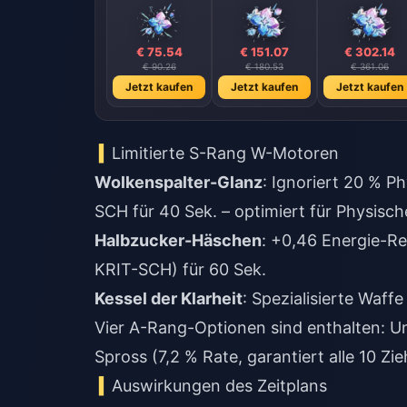
€ 75.54
€ 151.07
€ 302.14
€ 90.26
€ 180.53
€ 361.06
Jetzt kaufen
Jetzt kaufen
Jetzt kaufen
Limitierte S-Rang W-Motoren
Wolkenspalter-Glanz
: Ignoriert 20 % 
SCH für 40 Sek. – optimiert für Physisc
Halbzucker-Häschen
: +0,46 Energie-Re
KRIT-SCH) für 60 Sek.
Kessel der Klarheit
: Spezialisierte Waff
Vier A-Rang-Optionen sind enthalten: Un
Spross (7,2 % Rate, garantiert alle 10 Zi
Auswirkungen des Zeitplans