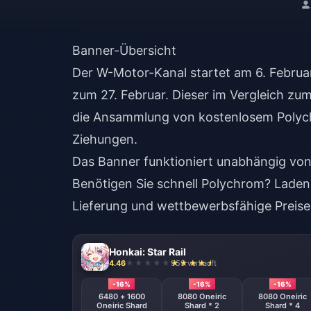
Banner-Übersicht
Der W-Motor-Kanal startet am 6. Februar
zum 27. Februar. Dieser im Vergleich zu
die Ansammlung von kostenlosem Polych
Ziehungen.
Das Banner funktioniert unabhängig von
Benötigen Sie schnell Polychrom?
Laden
Lieferung und wettbewerbsfähige Preise
Honkai: Star Rail
4.46
959 verkauft
-16%
-16%
-16%
6480 + 1600
8080 Oneiric
8080 Oneiric
Oneiric Shard
Shard * 2
Shard * 4