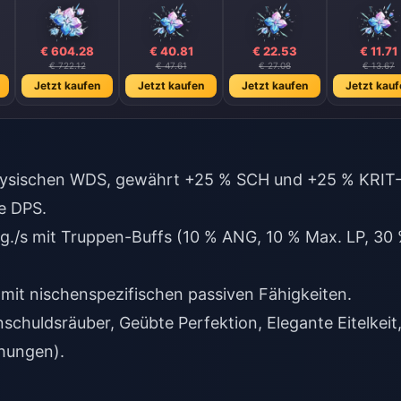
€ 604.28
€ 40.81
€ 22.53
€ 11.71
€ 722.12
€ 47.61
€ 27.08
€ 13.67
Jetzt kaufen
Jetzt kaufen
Jetzt kaufen
Jetzt kauf
Physischen WDS, gewährt +25 % SCH und +25 % KRIT
he DPS.
g./s mit Truppen-Buffs (10 % ANG, 10 % Max. LP, 30
e mit nischenspezifischen passiven Fähigkeiten.
schuldsräuber, Geübte Perfektion, Elegante Eitelkeit
ehungen).