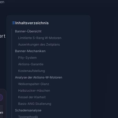
sen
Inhaltsverzeichnis
Banner-Übersicht
ert
Limitierte S-Rang W-Motoren
Auswirkungen des Zeitplans
Banner-Mechaniken
Pity-System
Aktions-Garantie
Kostenaufstellung
Analyse der Aktions-W-Motoren
Wolkenspalter-Glanz
Halbzucker-Häschen
Kessel der Klarheit
Basis-ANG Skalierung
-17%
-17%
-17%
Schadensanalyse
iric
Express Supply
300 + 30 Oneiric
60 Oneiric Shard
Pass
Shard
Testmethodik