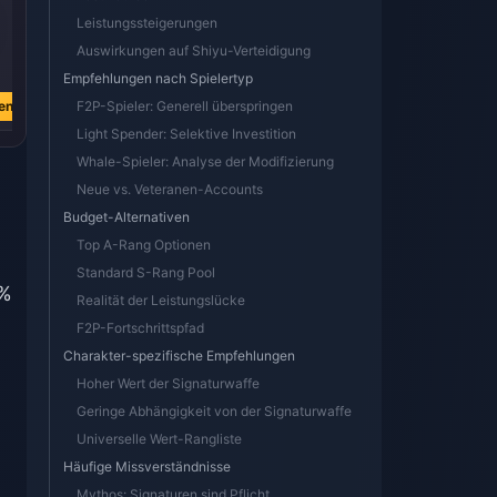
Leistungssteigerungen
Auswirkungen auf Shiyu-Verteidigung
€ 3.76
€ 3.77
€ 0.74
Empfehlungen nach Spielertyp
€ 4.51
€ 4.51
€ 0.89
en
Jetzt kaufen
F2P-Spieler: Generell überspringen
Jetzt kaufen
Jetzt kaufen
Light Spender: Selektive Investition
Whale-Spieler: Analyse der Modifizierung
Neue vs. Veteranen-Accounts
Budget-Alternativen
-
Top A-Rang Optionen
Standard S-Rang Pool
 %
Realität der Leistungslücke
F2P-Fortschrittspfad
Charakter-spezifische Empfehlungen
Hoher Wert der Signaturwaffe
,
Geringe Abhängigkeit von der Signaturwaffe
Universelle Wert-Rangliste
Häufige Missverständnisse
Mythos: Signaturen sind Pflicht