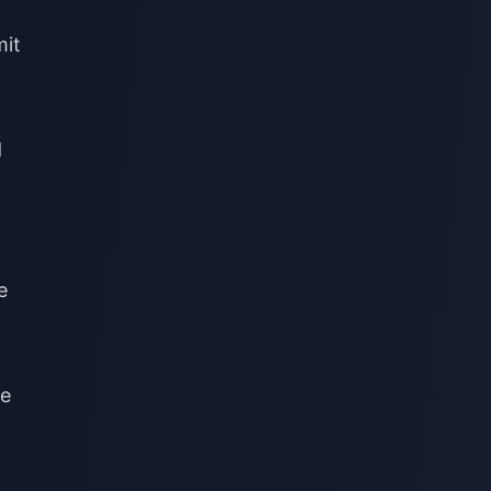
mit
d
e
ne