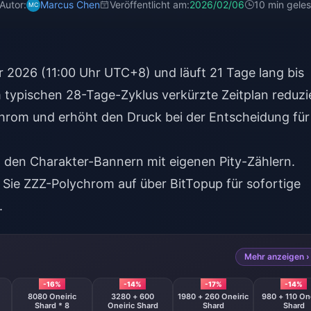
Autor:
Marcus Chen
Veröffentlicht am:
2026/02/06
10 min gele
 2026 (11:00 Uhr UTC+8) und läuft 21 Tage lang bis
m typischen 28-Tage-Zyklus verkürzte Zeitplan reduzi
rom und erhöht den Druck bei der Entscheidung für
 den Charakter-Bannern mit eigenen Pity-Zählern.
 Sie ZZZ-Polychrom auf
über BitTopup für sofortige
.
Mehr anzeigen ›
-16%
-14%
-17%
-14%
8080 Oneiric
3280 + 600
1980 + 260 Oneiric
980 + 110 One
Shard * 8
Oneiric Shard
Shard
Shard