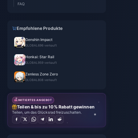
FAQ
Empfohlene Produkte
Genshin Impact
GLOBAL
696 verkauft
Honkai: Star Rail
GLOBAL
959 verkauft
Zenless Zone Zero
GLOBAL
808 verkauft
LIMITIERTES ANGEBOT
Teilen & bis zu 10% Rabatt gewinnen
Teilen, um das Glücksrad freizuschalten.