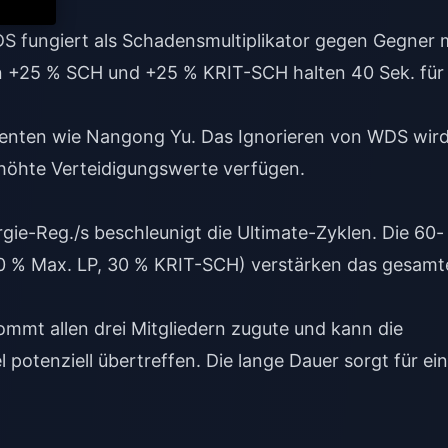
 fungiert als Schadensmultiplikator gegen Gegner 
on +25 % SCH und +25 % KRIT-SCH halten 40 Sek. für
genten wie Nangong Yu. Das Ignorieren von WDS wir
höhte Verteidigungswerte verfügen.
gie-Reg./s beschleunigt die Ultimate-Zyklen. Die 60-
0 % Max. LP, 30 % KRIT-SCH) verstärken das gesamt
mt allen drei Mitgliedern zugute und kann die
 potenziell übertreffen. Die lange Dauer sorgt für ei