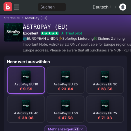
Suchen
Deutsch
/
Startseite
/
AstroPay (EU)
ASTROPAY (EU)
Excellent
Trustpilot
EUROPEAN UNION
Sofortige Lieferung
Sichere Zahlung
Important Note: AstroPay EU ONLY applicable for Europe region us
Europe address. Please be aware that all purchases are NON-R
and NON-RETURNABLE.
Nennwert auswählen
AstroPay EU 10
AstroPay EU 25
AstroPay EU 30
€ 9.59
€ 23.84
€ 28.58
AstroPay EU 40
AstroPay EU 50
AstroPay EU 75
€ 38.08
€ 47.58
€ 71.33
Mehr anzeigen
+1