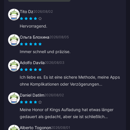
Tito Dz
2026/08/02
Hervorragend.
Ольга Блохина
2026/08/05
Immer schnell und präzise.
Adolfo Davila
2026/08/03
Ich liebe es. Es ist eine sichere Methode, meine Apps
ohne Komplikationen oder Verzögerungen
aufzuladen, und ich habe das Gefühl, dass ich nicht
Daniel Datilm
2026/08/02
betrogen werde.
Meine Honor of Kings Aufladung hat etwas länger
gedauert als gedacht, aber sie ist schließlich
angekommen.
Alberto Togonon
2026/08/01