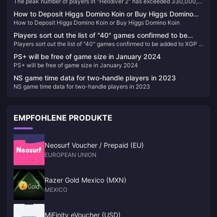
The peak number of players in "Helldiver 2" has exceeded 330,000,
330,000, and the official is working hard to increase the
and the official is working hard to increase the server capacity
server capacity
How to Deposit Higgs Domino Koin or Buy Higgs Domino
How to Deposit Higgs Domino Koin or Buy Higgs Domino Koin
Koin
Players sort out the list of "40" games confirmed to be
Players sort out the list of "40" games confirmed to be added to XGP in
added to XGP in 2024
2024
PS+ will be free of game size in January 2024
PS+ will be free of game size in January 2024
NS game time data for two-handle players in 2023
NS game time data for two-handle players in 2023
EMPFOHLENE PRODUKTE
Neosurf Voucher / Prepaid (EU)
EUROPEAN UNION
Razer Gold Mexico (MXN)
MEXICO
MiFinity eVoucher (USD)