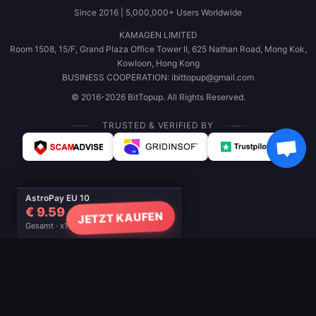
Since 2016 | 5,000,000+ Users Worldwide
KAMAGEN LIMITED
Room 1508, 15/F, Grand Plaza Office Tower II, 625 Nathan Road, Mong Kok,
Kowloon, Hong Kong
BUSINESS COOPERATION: ibittopup@gmail.com
© 2016-2026 BitTopup. All Rights Reserved.
TRUSTED & VERIFIED BY
AstroPay EU 10
€ 9.59
JETZT KAUFEN
Gesamt · x1