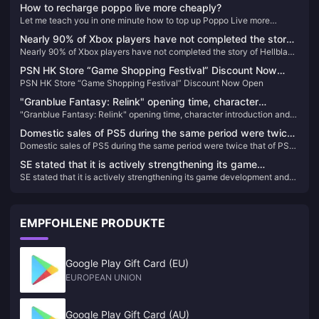
How to recharge poppo live more cheaply?
Let me teach you in one minute how to top up Poppo Live more
cheaply
Nearly 90% of Xbox players have not completed the story
Nearly 90% of Xbox players have not completed the story of Hellblade
of Hellblade 2: Senua’s Legend
2: Senua’s Legend
PSN HK Store “Game Shopping Festival” Discount Now
PSN HK Store “Game Shopping Festival” Discount Now Open
Open
"Granblue Fantasy: Relink" opening time, character
"Granblue Fantasy: Relink" opening time, character introduction and
introduction and other information announced
other information announced
Domestic sales of PS5 during the same period were twice
Domestic sales of PS5 during the same period were twice that of PS4,
that of PS4, and China Star received more than 100
and China Star received more than 100 applications
applications
SE stated that it is actively strengthening its game
SE stated that it is actively strengthening its game development and
development and publishing capabilities.
publishing capabilities.
EMPFOHLENE PRODUKTE
Google Play Gift Card (EU)
EUROPEAN UNION
Google Play Gift Card (AU)