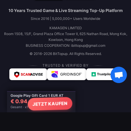
10 Years Trusted Game & Live Streaming Top-Up Platform
Since 2016 | 5,000,000+ Users Worldwide
KAMAGEN LIMITED
Room 1508, 15/F, Grand Plaza Office Tower II, 625 Nathan Road, Mong Kok,
Kowloon, Hong Kong
BUSINESS COOPERATION: ibittopup@gmail.com
© 2016-2026 BitTopup. All Rights Reserved.
TRUSTED & VERIFIED BY
Google Play Gift Card 1 EUR AT
€ 0.94
JETZT KAUFEN
Gesamt · x1