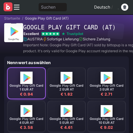
Suchen
Deutsch
/
Startseite
/
Google Play Gift Card (AT)
GOOGLE PLAY GIFT CARD (AT)
Excellent
Trustpilot
AUSTRIA
Sofortige Lieferung
Sichere Zahlung
Important Note: Google Play Gift Card (AT) sold by bittopup is a re
product. It's only valid for Google Play account registered in the re
AUSTRIA. All purchases are NON-REFUNDABLE and NON-RETU
Nennwert auswählen
Google Play Gift Card
Google Play Gift Card
Google Play Gift Card
1 EUR AT
2 EUR AT
3 EUR AT
€ 0.94
€ 1.82
€ 2.71
Google Play Gift Card
Google Play Gift Card
Google Play Gift Card
4 EUR AT
5 EUR AT
10 EUR AT
€ 3.58
€ 4.61
€ 9.02