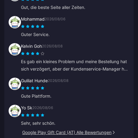
Gut, die beste Seite aller Zeiten.
Mohammad
2026/08/06
Guter Service.
Kelvin Goh
2026/08/08
Es gab ein kleines Problem und meine Bestellung hat
sich verzögert, aber der Kundenservice-Manager hat
sich eingeschaltet, das Problem schnellstmöglich
Gulilat Hunde
2026/08/08
gelöst und sein Versprechen auf Entschädigung
eingelöst. Ein zufriedenstellendes Ergebnis, ich weiß
Gute Plattform.
den Einsatz zu schätzen. Danke!
Yo Sk
2026/08/06
Sehr, sehr schön.
Google Play Gift Card (AT) Alle Bewertungen