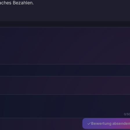
faches Bezahlen.
0/5
Bewertung absende