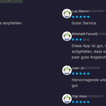
Luq Mannn
2026/08/07
s empfehlen.
Guter Service.
AhtshaM FarooQ
2026/
Diese App ist gut, 
aufgefallen, dass si
paar gute Angebot
Juan Jo
2026/08/08
Hervorragende und 
gut.
Yhjk Kkkk
2026/08/05