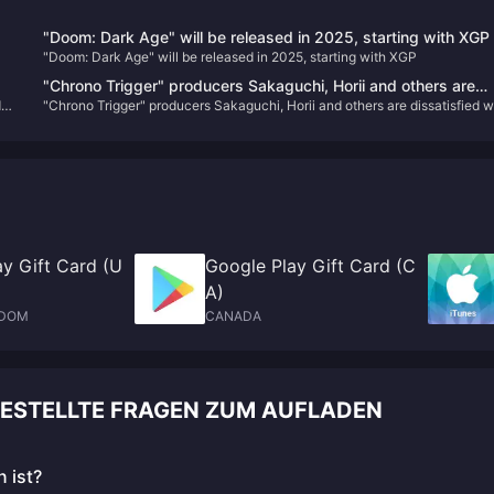
"Doom: Dark Age" will be released in 2025, starting with XGP
"Doom: Dark Age" will be released in 2025, starting with XGP
"Chrono Trigger" producers Sakaguchi, Horii and others are
d
"Chrono Trigger" producers Sakaguchi, Horii and others are dissatisfied w
dissatisfied with PS5 change to X confirmation
PS5 change to X confirmation
y Gift Card (U
Google Play Gift Card (C
A)
GDOM
CANADA
GESTELLTE FRAGEN ZUM AUFLADEN
 ist?