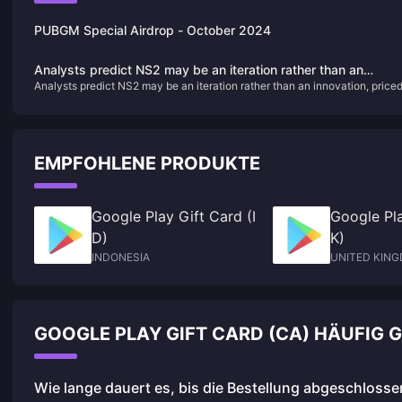
PUBGM Special Airdrop - October 2024
Analysts predict NS2 may be an iteration rather than an
Analysts predict NS2 may be an iteration rather than an innovation, price
innovation, priced at $400
at $400
EMPFOHLENE PRODUKTE
Google Play Gift Card (I
Google Pla
D)
K)
INDONESIA
UNITED KIN
GOOGLE PLAY GIFT CARD (CA) HÄUFIG 
Wie lange dauert es, bis die Bestellung abgeschlossen