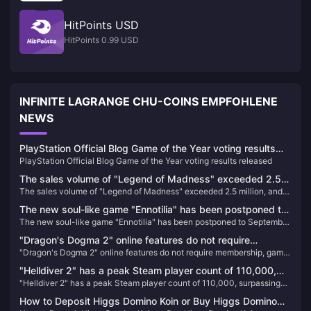
HitPoints USD
HitPoints 0.99 USD
INFINITE LAGRANGE CHU-COINS EMPFOHLENE
NEWS
PlayStation Official Blog Game of the Year voting results
PlayStation Official Blog Game of the Year voting results released
released
The sales volume of "Legend of Madness" exceeded 2.5
The sales volume of "Legend of Madness" exceeded 2.5 million, and
million, and the release schedule of previous works has
the release schedule of previous works has been announced
been announced
The new soul-like game "Ennotilia" has been postponed to
The new soul-like game "Ennotilia" has been postponed to September
September 19th, and the demo will be launched on May
19th, and the demo will be launched on May 22nd
22nd
"Dragon's Dogma 2" online features do not require
"Dragon's Dogma 2" online features do not require membership, game
membership, game demo or coming soon
demo or coming soon
"Helldiver 2" has a peak Steam player count of 110,000,
"Helldiver 2" has a peak Steam player count of 110,000, surpassing
surpassing "God of War" to become the most popular PS
"God of War" to become the most popular PS game on PC
game on PC
How to Deposit Higgs Domino Koin or Buy Higgs Domino