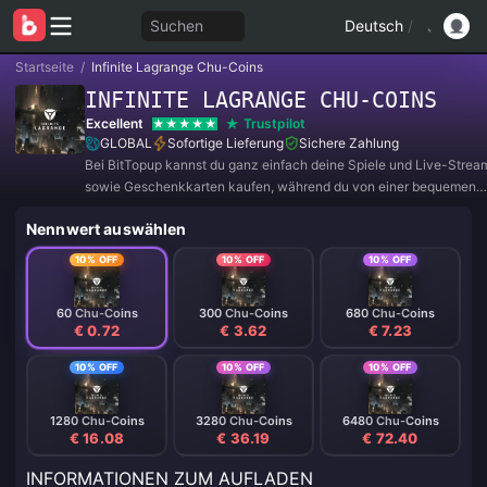
Suchen
Deutsch
/
Startseite
/
Infinite Lagrange Chu-Coins
INFINITE LAGRANGE CHU-COINS
Excellent
Trustpilot
GLOBAL
Sofortige Lieferung
Sichere Zahlung
Bei BitTopup kannst du ganz einfach deine Spiele und Live-Strea
sowie Geschenkkarten kaufen, während du von einer bequemen
Zahlungserfahrung und tollen Rabatten profitierst!
Nennwert auswählen
10% OFF
10% OFF
10% OFF
60 Chu-Coins
300 Chu-Coins
680 Chu-Coins
€ 0.72
€ 3.62
€ 7.23
10% OFF
10% OFF
10% OFF
1280 Chu-Coins
3280 Chu-Coins
6480 Chu-Coins
€ 16.08
€ 36.19
€ 72.40
INFORMATIONEN ZUM AUFLADEN