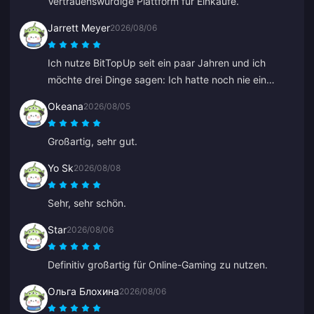
Vertrauenswürdige Plattform für Einkäufe.
Jarrett Meyer
2026/08/06
Ich nutze BitTopUp seit ein paar Jahren und ich
möchte drei Dinge sagen: Ich hatte noch nie ein
Problem beim Aufladen; die Liefergeschwindigkeit
Okeana
2026/08/05
schlägt alles andere, was ich ausprobiert habe; und
es ist unglaublich einfach, ein paar Klicks und schon
Großartig, sehr gut.
kann es losgehen. Es macht das Leben leichter.
Yo Sk
2026/08/08
Sehr, sehr schön.
Star
2026/08/06
Definitiv großartig für Online-Gaming zu nutzen.
Ольга Блохина
2026/08/06