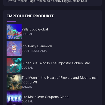
How to Deposit Higgs Domino Koin or Buy Higgs Domino Koin
Koin
EMPFOHLENE PRODUKTE
Yalla Ludo Global
GLOBAL
Idol Party Diamonds
SOUTH EAST ASIA
Super Sus -Who Is The Impostor Golden Star
GLOBAL
The Moon in the Heart of Flowers and Mountains I
ngot (TW)
TAIWAN
Life MakeOver Coupons Global
GLOBAL