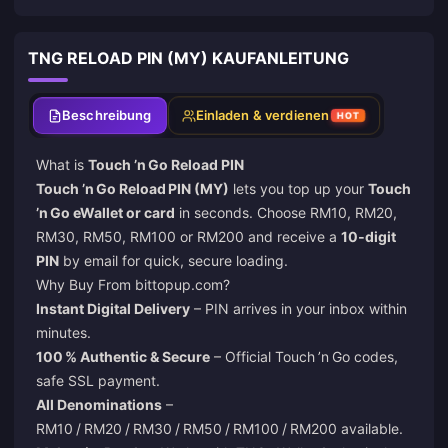
TNG RELOAD PIN (MY) KAUFANLEITUNG
Beschreibung
Einladen & verdienen
HOT
What is
Touch ’n Go Reload PIN
Touch ’n Go Reload PIN (MY)
lets you top up your
Touch
’n Go eWallet or card
in seconds. Choose RM10, RM20,
RM30, RM50, RM100 or RM200 and receive a
10‑digit
PIN
by email for quick, secure loading.
Why Buy From
bittopup.com
?
Instant Digital Delivery
– PIN arrives in your inbox within
minutes.
100 % Authentic & Secure
– Official Touch ’n Go codes,
safe SSL payment.
All Denominations
–
RM10 / RM20 / RM30 / RM50 / RM100 / RM200 available.