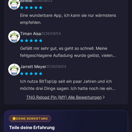
Binelle
2026/08/03
Eine wunderbare App, ich kann sie nur wärmstens
empfehlen.
Timan Aisa
2026/08/04
Gefällt mir sehr gut, es geht so schnell. Meine
fehlgeschlagene Aufladung wurde gelöst, vielen
Dank.
Jarrett Meyer
2026/08/04
Ich nutze BitTopUp seit ein paar Jahren und ich
möchte drei Dinge sagen: Ich hatte noch nie ein
Problem beim Aufladen; die Liefergeschwindigkeit
TNG Reload Pin (MY) Alle Bewertungen
schlägt alles andere, was ich ausprobiert habe; und
es ist unglaublich einfach, ein paar Klicks und schon
kann es losgehen. Es macht das Leben leichter.
DEINE BEWERTUNG
Teile deine Erfahrung