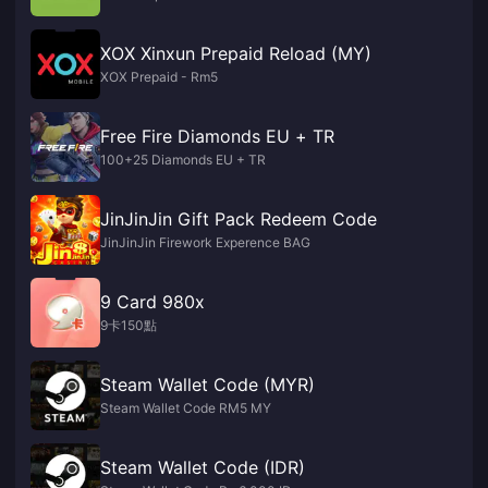
XOX Xinxun Prepaid Reload (MY)
XOX Prepaid - Rm5
Free Fire Diamonds EU + TR
100+25 Diamonds EU + TR
JinJinJin Gift Pack Redeem Code
JinJinJin Firework Experence BAG
9 Card 980x
9卡150點
Steam Wallet Code (MYR)
Steam Wallet Code RM5 MY
Steam Wallet Code (IDR)