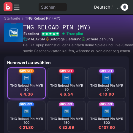
Suchen
Deutsch
/
Startseite
/
TNG Reload Pin (MY)
TNG RELOAD PIN (MY)
Excellent
Trustpilot
MALAYSIA
Sofortige Lieferung
Sichere Zahlung
Bei BitTopup kannst du ganz einfach deine Spiele und Live-Strea
sowie Geschenkkarten kaufen, während du von einer bequemen
Zahlungserfahrung und tollen Rabatten profitierst!
Nennwert auswählen
50% OFF
50% OFF
50% OFF
TNG Reload Pin MYR
TNG Reload Pin MYR
TNG Reload Pin MYR
20
30
50
€ 4.36
€ 6.54
€ 10.90
50% OFF
60% OFF
60% OFF
TNG Reload Pin MYR
TNG Reload Pin MYR
TNG Reload Pin MYR
100
150
500
€ 21.80
€ 32.69
€ 107.80