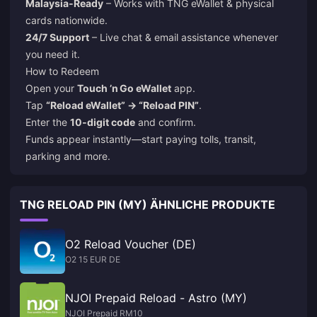
Malaysia‑Ready
– Works with TNG eWallet & physical
cards nationwide.
24/7 Support
– Live chat & email assistance whenever
you need it.
How to Redeem
Open your
Touch ’n Go eWallet
app.
Tap
“Reload eWallet” → “Reload PIN”
.
Enter the
10‑digit code
and confirm.
Funds appear instantly—start paying tolls, transit,
parking and more.
TNG RELOAD PIN (MY) ÄHNLICHE PRODUKTE
O2 Reload Voucher (DE)
O2 15 EUR DE
NJOI Prepaid Reload - Astro (MY)
NJOI Prepaid RM10