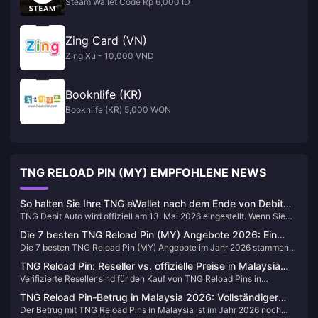
Steam Wallet Code Rp 6,000 ID
Zing Card (VN)
Zing Xu - 10,000 VND
Booknlife (KR)
Booknlife (KR) 5,000 WON
TNG RELOAD PIN (MY) EMPFOHLENE NEWS
So halten Sie Ihre TNG eWallet nach dem Ende von Debit
TNG Debit Auto wird offiziell am 13. Mai 2026 eingestellt. Wenn Sie
Auto im Mai 2026 am Laufen – Der Leitfaden zum
sich für automatische Aufladungen bei Maut, öffentlichen
Überleben mit Reload Pins
Die 7 besten TNG Reload Pin (MY) Angebote 2026: Ein
Verkehrsmitteln oder Parkgebühren darauf verlassen, benötigen Sie
Die 7 besten TNG Reload Pin (MY) Angebote im Jahr 2026 stammen
Leitfaden gegen Betrug
vor diesem Datum einen Ersatzplan. Die schnellste und zugänglichste
aus offiziellen TNG eWallet-Kampagnen, verifizierten digitalen
Alternative ist die TNG Reload Pin – ein 10-stelliger Code, den Sie bei
TNG Reload Pin: Reseller vs. offizielle Preise in Malaysia
Plattformen, autorisierten stationären Einzelhändlern und
7-Eleven oder online kaufen, in unter 60 Sekunden einlösen können
Verifizierte Reseller sind für den Kauf von TNG Reload Pins in
2026 – Was ist wirklich sicher?
bankgebundenen Aktionen. Der sicherste Weg, um sich vor Betrug zu
und der selbst ohne Online-Banking oder verknüpftes Bankkonto
Malaysia sicher – allerdings nur innerhalb eines realistischen
schützen: Kaufen Sie niemals bei nicht verifizierten Telegram-
funktioniert. Dieser Leitfaden behandelt alle nach Mai 2026
TNG Reload Pin-Betrug in Malaysia 2026: Vollständiger
Rabattrahmens. Plattformen, die 3–6 % Rabatt auf den Nennwert
Verkäufern oder Social-Media-Shops, die Preise anbieten, die mehr
verfügbaren Auflademethoden, bewertet sie nach ihrer
Der Betrug mit TNG Reload Pins in Malaysia ist im Jahr 2026 noch
Leitfaden zum Schutz vor Betrug
anbieten, arbeiten mit legitimen Margen aus dem Großeinkauf. Bei
als 10 % unter dem Nennwert liegen. Dieser Schwellenwert ist nicht