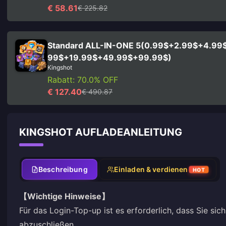
€ 58.61
€ 225.82
Standard ALL-IN-ONE 5(0.99$+2.99$+4.99
99$+19.99$+49.99$+99.99$)
Kingshot
Rabatt: 70.0% OFF
€ 127.40
€ 490.87
KINGSHOT AUFLADEANLEITUNG
Beschreibung
Einladen & verdienen
HOT
【Wichtige Hinweise】
Für das Login-Top-up ist es erforderlich, dass Sie sic
abzuschließen.