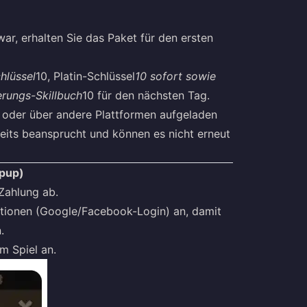
ar, erhalten Sie das Paket für den ersten
hlüssel
10, Platin-Schlüssel
10 sofort sowie
rungs-Skillbuch
10 für den nächsten Tag.
l oder über andere Plattformen aufgeladen
reits beansprucht und können es nicht erneut
opup)
 Zahlung ab.
ationen (Google/Facebook-Login) an, damit
.
m Spiel an.