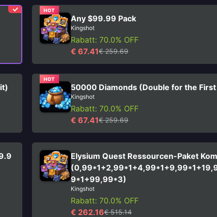
HOT
Any $99.99 Pack
Kingshot
Rabatt: 70.0% OFF
€ 67.41
€ 259.69
HOT
it)
50000 Diamonds (Double for the First
Kingshot
Rabatt: 70.0% OFF
€ 67.41
€ 259.69
9.9
Elysium Quest Ressourcen-Paket Kom
(0,99*1+2,99*1+4,99*1+9,99*1+19,
9*1+99,99*3)
Kingshot
Rabatt: 70.0% OFF
€ 262.16
€ 515.14