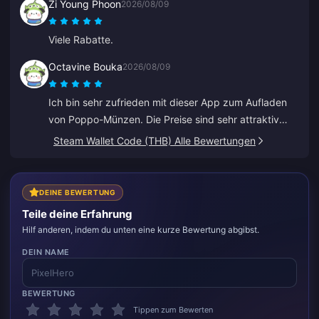
Zi Young Phoon
2026/08/09
jegliche Probleme. Sehr zu empfehlen.
Viele Rabatte.
Octavine Bouka
2026/08/09
Ich bin sehr zufrieden mit dieser App zum Aufladen
von Poppo-Münzen. Die Preise sind sehr attraktiv
und ich fühle mich beim Kauf sicher. Ich kann es
Steam Wallet Code (THB) Alle Bewertungen
jedem nur wärmstens empfehlen, danke.
DEINE BEWERTUNG
Teile deine Erfahrung
Hilf anderen, indem du unten eine kurze Bewertung abgibst.
DEIN NAME
BEWERTUNG
Tippen zum Bewerten