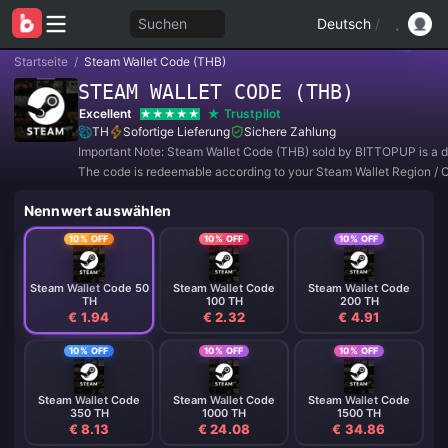
Suchen
Deutsch
/
Startseite
/
Steam Wallet Code (THB)
STEAM WALLET CODE (THB)
Excellent
Trustpilot
TH
Sofortige Lieferung
Sichere Zahlung
Important Note: Steam Wallet Code (THB) sold by BITTOPUP is a di
The code is redeemable according to your Steam Wallet Region / 
Setting.
Nennwert auswählen
10% OFF
10% OFF
10% OFF
Steam Wallet Code 50
Steam Wallet Code
Steam Wallet Code
TH
100 TH
200 TH
€ 1.94
€ 2.32
€ 4.91
10% OFF
10% OFF
10% OFF
Steam Wallet Code
Steam Wallet Code
Steam Wallet Code
350 TH
1000 TH
1500 TH
€ 8.13
€ 24.08
€ 34.86