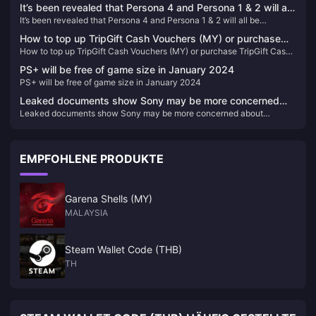
trailer for Silent Hill 2 Remake
It’s been revealed that Persona 4 and Persona 1 & 2 will all
It’s been revealed that Persona 4 and Persona 1 & 2 will all be
be remade/remastered
remade/remastered
How to top up TripGift Cash Vouchers (MY) or purchase
How to top up TripGift Cash Vouchers (MY) or purchase TripGift Cash
TripGift Cash Vouchers (MY)
Vouchers (MY)
PS+ will be free of game size in January 2024
PS+ will be free of game size in January 2024
Leaked documents show Sony may be more concerned
Leaked documents show Sony may be more concerned about
about Microsoft's acquisition of Activision Blizzard than
Microsoft's acquisition of Activision Blizzard than people think
people think
EMPFOHLENE PRODUKTE
Garena Shells (MY)
MALAYSIA
Steam Wallet Code (THB)
TH