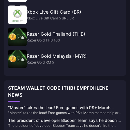
Xbox Live Gift Card (BR)
Xbox Live Gift Card 5 BRL BR
Razer Gold Thailand (THB)
Razer Gold THB 100
Razer Gold Malaysia (MYR)
Razer Gold RM 5
STEAM WALLET CODE (THB) EMPFOHLENE
NEWS
"Master" takes the lead! Free games with PS+ March
"Master" takes the lead! Free games with PS+ March membership are
membership are now available
now available
The president of developer Bloober Team says he doesn’t
The president of developer Bloober Team says he doesn’t like the
like the trailer for Silent Hill 2 Remake