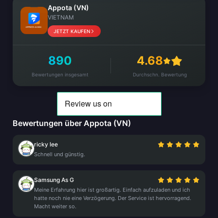
Appota (VN)
VIETNAM
JETZT KAUFEN
890
4.68
Bewertungen insgesamt
Durchschn. Bewertung
Bewertungen über Appota (VN)
ricky lee
Schnell und günstig.
Samsung As G
Meine Erfahrung hier ist großartig. Einfach aufzuladen und ich
hatte noch nie eine Verzögerung. Der Service ist hervorragend.
Macht weiter so.