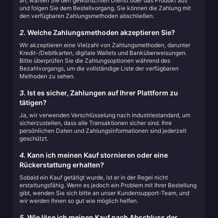
an, wählen Sie den gewünschten Dienst oder das Produkt aus
und folgen Sie dem Bestellvorgang. Sie können die Zahlung mit
den verfügbaren Zahlungsmethoden abschließen.
2.
Welche Zahlungsmethoden akzeptieren Sie?
Wir akzeptieren eine Vielzahl von Zahlungsmethoden, darunter
Kredit-/Debitkarten, digitale Wallets und Banküberweisungen.
Bitte überprüfen Sie die Zahlungsoptionen während des
Bezahlvorgangs, um die vollständige Liste der verfügbaren
Methoden zu sehen.
3.
Ist es sicher, Zahlungen auf Ihrer Plattform zu
tätigen?
Ja, wir verwenden Verschlüsselung nach Industriestandard, um
sicherzustellen, dass alle Transaktionen sicher sind. Ihre
persönlichen Daten und Zahlungsinformationen sind jederzeit
geschützt.
4.
Kann ich meinen Kauf stornieren oder eine
Rückerstattung erhalten?
Sobald ein Kauf getätigt wurde, ist er in der Regel nicht
erstattungsfähig. Wenn es jedoch ein Problem mit Ihrer Bestellung
gibt, wenden Sie sich bitte an unser Kundensupport-Team, und
wir werden Ihnen so gut wie möglich helfen.
5.
Wie löse ich meinen Kauf nach Abschluss der