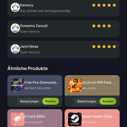
Gamezy
Gut, schnell und vertrauenswürdig.
Oussama Zaouali
Guter Service.
Jamil Mosa
Guter Service.
Ähnliche Produkte
Free Fire Diamonds EU + TR
JinJinJin Gift Pack Redeem Code
INSTANT DELIVERY
MALAYSIA
Bewertungen
Kaufen
Bewertungen
Kaufen
9 Card 980x
Steam Wallet Code (MYR)
HONG KONG
MALAYSIA