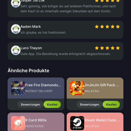
Jasper Jia Lok
Sehr günstig, viel billiger als auf anderen Plattformen, und nach
dem Kauf ist es innerhalb weniger Sekunden auf dem Konto.
Aaden Mark
Ich glaube, es hat funktioniert.
Luco Tnayon
Gute App. Die Bestellung wurde erfolgreich abgeschlossen.
Ähnliche Produkte
Free Fire Diamonds EU + TR
JinJinJin Gift Pack Redeem Code
INSTANT DELIVERY
MALAYSIA
Bewertungen
Kaufen
Bewertungen
Kaufen
9 Card 980x
Steam Wallet Code (MYR)
HONG KONG
MALAYSIA