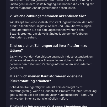
an, wählen Sie den gewünschten Dienst oder das Produkt aus
und folgen Sie dem Bestellvorgang. Sie können die Zahlung mit
den verfügbaren Zahlungsmethoden abschließen.
2.
Welche Zahlungsmethoden akzeptieren Sie?
Wir akzeptieren eine Vielzahl von Zahlungsmethoden, darunter
Kredit-/Debitkarten, digitale Wallets und Banküberweisungen.
Bitte überprüfen Sie die Zahlungsoptionen während des
Bezahlvorgangs, um die vollständige Liste der verfügbaren
Methoden zu sehen.
3.
Ist es sicher, Zahlungen auf Ihrer Plattform zu
tätigen?
Ja, wir verwenden Verschlüsselung nach Industriestandard, um
sicherzustellen, dass alle Transaktionen sicher sind. Ihre
persönlichen Daten und Zahlungsinformationen sind jederzeit
geschützt.
4.
Kann ich meinen Kauf stornieren oder eine
Rückerstattung erhalten?
Sobald ein Kauf getätigt wurde, ist er in der Regel nicht
erstattungsfähig. Wenn es jedoch ein Problem mit Ihrer Bestellung
gibt, wenden Sie sich bitte an unser Kundensupport-Team, und
wir werden Ihnen so gut wie möglich helfen.
5.
Wie löse ich meinen Kauf nach Abschluss der