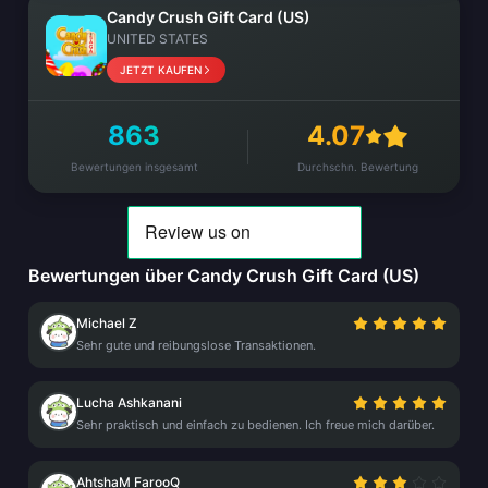
Candy Crush Gift Card (US)
UNITED STATES
JETZT KAUFEN
863
4.07
Bewertungen insgesamt
Durchschn. Bewertung
Bewertungen über Candy Crush Gift Card (US)
Michael Z
Sehr gute und reibungslose Transaktionen.
Lucha Ashkanani
Sehr praktisch und einfach zu bedienen. Ich freue mich darüber.
AhtshaM FarooQ