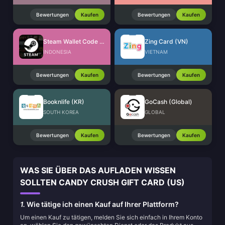
Bewertungen
Kaufen
Bewertungen
Kaufen
Steam Wallet Code (IDR)
Zing Card (VN)
INDONESIA
VIETNAM
Bewertungen
Kaufen
Bewertungen
Kaufen
Booknlife (KR)
GoCash (Global)
SOUTH KOREA
GLOBAL
Bewertungen
Kaufen
Bewertungen
Kaufen
WAS SIE ÜBER DAS AUFLADEN WISSEN
SOLLTEN CANDY CRUSH GIFT CARD (US)
1.
Wie tätige ich einen Kauf auf Ihrer Plattform?
Um einen Kauf zu tätigen, melden Sie sich einfach in Ihrem Konto