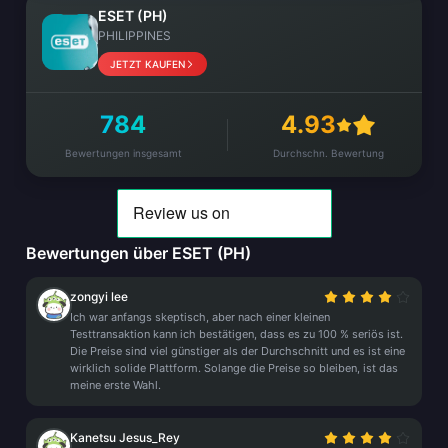
ESET (PH)
PHILIPPINES
JETZT KAUFEN
784
4.93
Bewertungen insgesamt
Durchschn. Bewertung
Bewertungen über ESET (PH)
zongyi lee
Ich war anfangs skeptisch, aber nach einer kleinen
Testtransaktion kann ich bestätigen, dass es zu 100 % seriös ist.
Die Preise sind viel günstiger als der Durchschnitt und es ist eine
wirklich solide Plattform. Solange die Preise so bleiben, ist das
meine erste Wahl.
Kanetsu Jesus_Rey