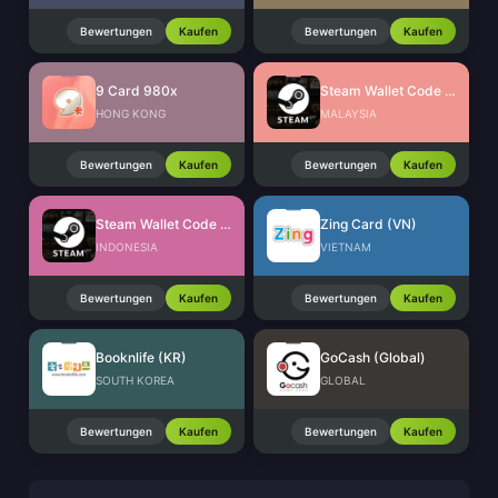
Bewertungen
Kaufen
Bewertungen
Kaufen
9 Card 980x
Steam Wallet Code (MYR)
HONG KONG
MALAYSIA
Bewertungen
Kaufen
Bewertungen
Kaufen
Steam Wallet Code (IDR)
Zing Card (VN)
INDONESIA
VIETNAM
Bewertungen
Kaufen
Bewertungen
Kaufen
Booknlife (KR)
GoCash (Global)
SOUTH KOREA
GLOBAL
Bewertungen
Kaufen
Bewertungen
Kaufen